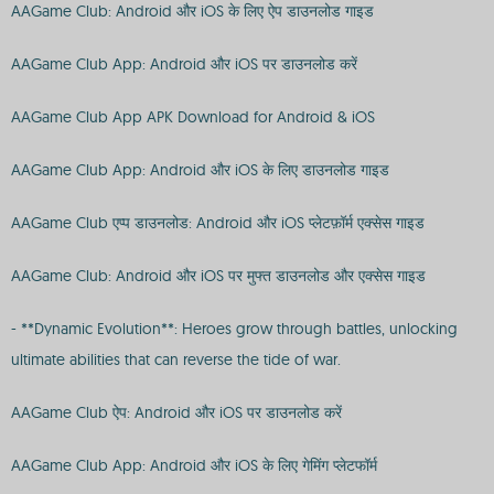
AAGame Club: Android और iOS के लिए ऐप डाउनलोड गाइड
AAGame Club App: Android और iOS पर डाउनलोड करें
AAGame Club App APK Download for Android & iOS
AAGame Club App: Android और iOS के लिए डाउनलोड गाइड
AAGame Club एप्प डाउनलोड: Android और iOS प्लेटफ़ॉर्म एक्सेस गाइड
AAGame Club: Android और iOS पर मुफ्त डाउनलोड और एक्सेस गाइड
- **Dynamic Evolution**: Heroes grow through battles, unlocking
ultimate abilities that can reverse the tide of war.
AAGame Club ऐप: Android और iOS पर डाउनलोड करें
AAGame Club App: Android और iOS के लिए गेमिंग प्लेटफॉर्म