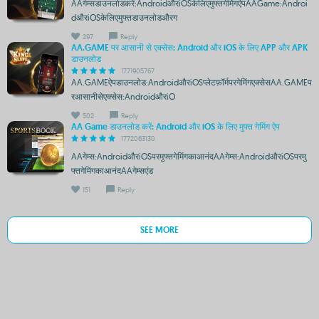
AAगेम्सडाउनलोडकरें:AndroidऔरiOSकेलिएमुफ्तगेमिंगऐपAAGame:Androi
dऔरiOSकेलिएमुफ्तडाउनलोडऔरग
297
Reply
AA.GAME पर आसानी से एक्सेस: Android और iOS के लिए APP और APK
डाउनलोड
1771905767
AA.GAMEऐपडाउनलोड:AndroidऔरiOSप्लेटफ़ॉर्मपरगेमिंगएक्सेसAA.GAMEप
रआसानीसेएक्सेस:AndroidऔरiO
502
Reply
AA Game डाउनलोड करें: Android और iOS के लिए मुफ्त गेमिंग ऐप
1772063130
AAगेम्स:AndroidऔरiOSपरमुफ्तगेमिंगकाआनंदAAगेम्स:AndroidऔरiOSपरमु
फ्तगेमिंगकाआनंदAAगेम्सएंड
151
Reply
SEE MORE