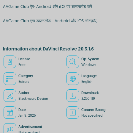
AAGame Club ऐप: Android और iOS पर डाउनलोड करें
AAGame Club एप्प डाउनलोड - Android और iOS प्लेटफ़ॉर्
Information about DaVinci Resolve 20.3.1.6
License
Op. System
Free
Windows
Category
Language
Editors
English
Author
Downloads
Blackmagic Design
3,250,119
Date
Content Rating
Jan 9, 2026
Not specified
Advertisement
Not specified