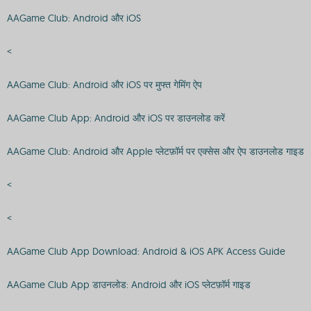
AAGame Club: Android और iOS
<
AAGame Club: Android और iOS पर मुफ्त गेमिंग ऐप
AAGame Club App: Android और iOS पर डाउनलोड करें
AAGame Club: Android और Apple प्लेटफ़ॉर्म पर एक्सेस और ऐप डाउनलोड गाइड
<
<
AAGame Club App Download: Android & iOS APK Access Guide
AAGame Club App डाउनलोड: Android और iOS प्लेटफ़ॉर्म गाइड