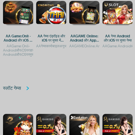
AA Game:Onli -
AA गेम्स एंड्रॉइड और
AAGAME Online:
AA गेम्स Android
Android और iOS पर
iOS पर मुफ्त में
Android और Apple
और iOS पर मुफ्त गेम्स
मुफ्त डाउनलोड
डाउनलोड करने के लिए
पर ऐप्स और APK
AAGame:Onli-
AAगेम्सकामोबाइलअनुभव:AndroidऔरiOSपरमुफ्तगेमिंगAAगेम्सएंड्AAगेम्सएंड
AAGAMEOnline:AndroidऔरAppleपरएक्सेस
AAGame:Androidऔरi
उपलब्ध हैं
एक्सेस
AndroidऔरiOSपरडाउनलोडकरेंAAGame:Onli-
AndroidऔरiOSपरमुफ्तगेमिंगएपAAGame:Onli-
स्लॉट गेम्स