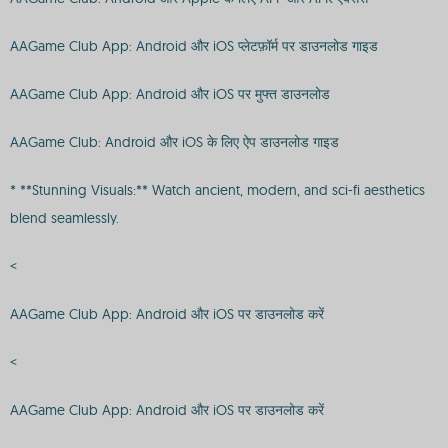
AAGame Club App: Android और iOS प्लेटफ़ॉर्म पर डाउनलोड गाइड
AAGame Club App: Android और iOS पर मुफ्त डाउनलोड
AAGame Club: Android और iOS के लिए ऐप डाउनलोड गाइड
* **Stunning Visuals:** Watch ancient, modern, and sci-fi aesthetics
blend seamlessly.
<
AAGame Club App: Android और iOS पर डाउनलोड करें
<
AAGame Club App: Android और iOS पर डाउनलोड करें