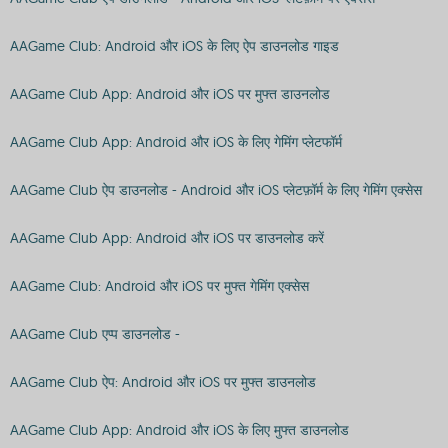
AAGame Club: Android और iOS के लिए ऐप डाउनलोड गाइड
AAGame Club App: Android और iOS पर मुफ्त डाउनलोड
AAGame Club App: Android और iOS के लिए गेमिंग प्लेटफॉर्म
AAGame Club ऐप डाउनलोड - Android और iOS प्लेटफ़ॉर्म के लिए गेमिंग एक्सेस
AAGame Club App: Android और iOS पर डाउनलोड करें
AAGame Club: Android और iOS पर मुफ्त गेमिंग एक्सेस
AAGame Club एप्प डाउनलोड -
AAGame Club ऐप: Android और iOS पर मुफ्त डाउनलोड
AAGame Club App: Android और iOS के लिए मुफ्त डाउनलोड