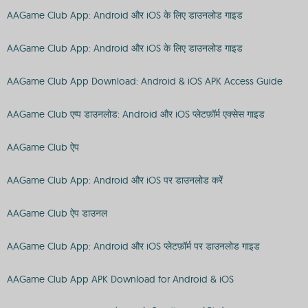
AAGame Club App: Android और iOS के लिए डाउनलोड गाइड
AAGame Club App: Android और iOS के लिए डाउनलोड गाइड
AAGame Club App Download: Android & iOS APK Access Guide
AAGame Club एप्प डाउनलोड: Android और iOS प्लेटफ़ॉर्म एक्सेस गाइड
AAGame Club ऐप
AAGame Club App: Android और iOS पर डाउनलोड करें
AAGame Club ऐप डाउनल
AAGame Club App: Android और iOS प्लेटफ़ॉर्म पर डाउनलोड गाइड
AAGame Club App APK Download for Android & iOS