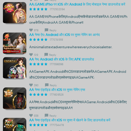
AA.GAME:iPho पर iOS और Android के लिए मोबाइल गेम्स डाउनलोड करें
1770502094
AA.GAMEपरiPhoneकेलिएAndroidऐप्सकैसेडाउनलोडकरेंAA.GAMEपरiPh
oneकेलिएAndroiAA.GAMEसेiPhoneप
978
Reply
AA गेम्स ऐप: Android और iOS पर मुफ्त गेमिंग का आनंद
1770741918
Aminimalisttextadventurewhereeverychoiceisaletter.
109
Reply
AA गेम: Android और iOS के लिए APK डाउनलोड
1771598398
AAGameAPK:AndroidऔरiOSपरडाउनलोडकरेंAAGameAPK:Android
औरiOSपरडाउनलोडऔरएक्सेसगाइडAAGameAPK:
390
Reply
AA गेम्स एंड्रॉइड और iOS पर मुफ्त गेमिंग एप्स
1771609526
AAगेम्स:AndroidऔरiOSपरमुफ्तगेमिंगऐप्सAAGame:AndroidऔरiOSकेलिए
मुफ्तडाउनलोडऔरएक्सेसगाइडAAग
938
Reply
AA गेम्स एंड्रॉइड और iOS पर मुफ्त में खेलने के लिए डाउनलोड करें
1771734478