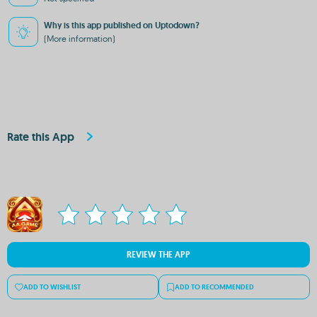
Why is this app published on Uptodown?
(More information)
Rate this App
REVIEW THE APP
ADD TO WISHLIST
ADD TO RECOMMENDED