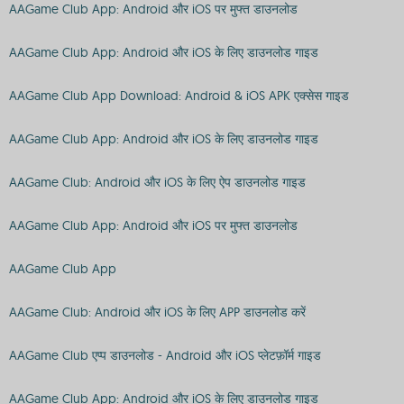
AAGame Club App: Android और iOS पर मुफ्त डाउनलोड
AAGame Club App: Android और iOS के लिए डाउनलोड गाइड
AAGame Club App Download: Android & iOS APK एक्सेस गाइड
AAGame Club App: Android और iOS के लिए डाउनलोड गाइड
AAGame Club: Android और iOS के लिए ऐप डाउनलोड गाइड
AAGame Club App: Android और iOS पर मुफ्त डाउनलोड
AAGame Club App
AAGame Club: Android और iOS के लिए APP डाउनलोड करें
AAGame Club एप्प डाउनलोड - Android और iOS प्लेटफ़ॉर्म गाइड
AAGame Club App: Android और iOS के लिए डाउनलोड गाइड