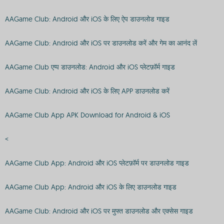
AAGame Club: Android और iOS के लिए ऐप डाउनलोड गाइड
AAGame Club: Android और iOS पर डाउनलोड करें और गेम का आनंद लें
AAGame Club एप्प डाउनलोड: Android और iOS प्लेटफ़ॉर्म गाइड
AAGame Club: Android और iOS के लिए APP डाउनलोड करें
AAGame Club App APK Download for Android & iOS
<
AAGame Club App: Android और iOS प्लेटफ़ॉर्म पर डाउनलोड गाइड
AAGame Club App: Android और iOS के लिए डाउनलोड गाइड
AAGame Club: Android और iOS पर मुफ्त डाउनलोड और एक्सेस गाइड