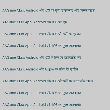
AAGame Club: Android और iOS पर मुफ्त डाउनलोड और एक्सेस गाइड
AAGame Club App: Android और iOS पर मुफ
AAGame Club App: Android और iOS प्लेटफ़ॉर्म पर एक्सेस
AAGame Club App: Android और iOS पर मुफ्त डाउनलोड
AAGame Club: Android और iOS के लिए ऐप डाउनलोड करें
AAGame Club: Android और Apple पर गेमिंग ऐप एक्सेस
AAGame Club App: Android और iOS प्लेटफ़ॉर्म पर डाउनलोड गाइड
AAGame Club App: Android और iOS पर मुफ्त डाउनलोड
AAGame Club App: Android और iOS पर मुफ्त डाउनलोड