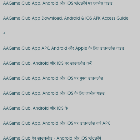
AAGame Club App: Android और iOS प्लेटफ़ॉर्म पर एक्सेस गाइड
AAGame Club App Download: Android & iOS APK Access Guide
<
AAGame Club App APK: Android और Apple के लिए डाउनलोड गाइड
AAGame Club: Android और iOS पर डाउनलोड करें
AAGame Club App: Android और iOS पर मुफ्त डाउनलोड
AAGame Club App: Android और iOS के लिए एक्सेस गाइड
AAGame Club: Android और iOS के
AAGame Club App: Android और iOS पर डाउनलोड करें APK
AAGame Club ऐप डाउनलोड - Android और iOS प्लेटफ़ॉर्म