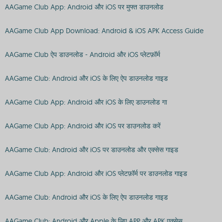
AAGame Club App: Android और iOS पर मुफ्त डाउनलोड
AAGame Club App Download: Android & iOS APK Access Guide
AAGame Club ऐप डाउनलोड - Android और iOS प्लेटफ़ॉर्म
AAGame Club: Android और iOS के लिए ऐप डाउनलोड गाइड
AAGame Club App: Android और iOS के लिए डाउनलोड गा
AAGame Club App: Android और iOS पर डाउनलोड करें
AAGame Club: Android और iOS पर डाउनलोड और एक्सेस गाइड
AAGame Club App: Android और iOS प्लेटफ़ॉर्म पर डाउनलोड गाइड
AAGame Club: Android और iOS के लिए ऐप डाउनलोड गाइड
AAGame Club: Android और Apple के लिए APP और APK एक्सेस