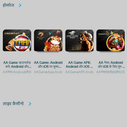
होमपेज
AA Game डाउनलोड
AA Game: Android
AA Game APK:
AA गेम्स: Android
करें: Android और
और iOS पर मुफ्त
Android और iOS पर
और iOS के लिए मुफ्त
iOS के लिए मुफ्त गेमिंग
डाउनलोड और एक्सेस
डाउनलोड करें
गेमिंग ऐप्स
AAगेम्स:AndroidऔरiOSपरमुफ्तगेमिंगकाआनंदAAगेम्सएंड्रॉइडऔरiOSपरमुफ्तमेंखेलनेकेलिएडाउनलोडक
AAGameApp:AndroidऔरiOSपरडाउनलोडऔरएक्सेसगाइडAAगेम्स:Andr
AAGameAPK:AndroidऔरiOSपरमुफ्तडाउनल
AAगेम्सएंड्रॉइडऔरiOSपर
ऐप
गाइड
लाइव कैसीनो