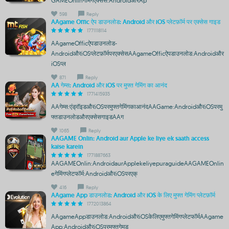
GAMEOnlinगेमिंगएक्सेस:AndroidऔरAp
598
Reply
AAgame Offic ऐप डाउनलोड: Android और iOS प्लेटफ़ॉर्म पर एक्सेस गाइड
1771118114
AAgameOfficऐपडाउनलोड-
AndroidऔरiOSप्लेटफ़ॉर्मपरएक्सेसAAgameOfficऐपडाउनलोड:Androidऔर
iOSप्ल
871
Reply
AA गेम्स: Android और iOS पर मुफ्त गेमिंग का आनंद
1771415935
AAगेम्स:एंड्रॉइडऔरiOSपरमुफ्तगेमिंगकाआनंदAAGame:AndroidऔरiOSपरमु
फ्तडाउनलोडऔरएक्सेसगाइडAAग
1065
Reply
AAGAME Onlin: Android aur Apple ke liye ek saath access
kaise karein
1771887663
AAGAMEOnlin:AndroidaurApplekeliyepuraguideAAGAMEOnlin
eगेमिंगप्लेटफॉर्म:AndroidऔरiOSपरएक्
416
Reply
AAgame App डाउनलोड: Android और iOS के लिए मुफ्त गेमिंग प्लेटफ़ॉर्म
1772013864
AAgameAppडाउनलोड:AndroidऔरiOSकेलिएमुफ्तगेमिंगप्लेटफॉर्मAAgame
App:AndroidऔरiOSपरमुफ्तगेमड