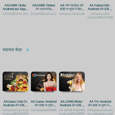
AAGAME Onlin:
AAGAME Online
AA गेम्स एंड्रॉइड और
AA Game:Onli -
Android aur Apple
एप्प डाउनलोड:
iOS पर मुफ्त में खेलने
Android और iOS पर
ke liye ek saath
Android और iOS
के लिए डाउनलोड करें
मुफ्त गेमिंग एप्प
AAGAMEOnlin:AndroidaurApplekeliyeAppaurAPKAAGAMEOnlin:AndroidऔरAppleके
AAGAMEOnline:AndroidऔरiOSकेलिएAPPडाउनलोडकरेंAAGAMEOnli
AAGame:AndroidऔरiOSकेलिएमुफ्तडाउनलोडऔरए
AAGame:Onli-
access kaise
प्लेटफ़ॉर्म गाइड
AndroidऔरiOSपरमुफ्तग
karein
सहायता केंद्र
AAGame Club ऐप:
AA Game: Android
AA.GAME:Mobi -
AA गेम्स: Android
Android और iOS पर
और iOS पर मुफ्त
Android और iOS के
और iOS पर मुफ्त गेमिंग
डाउनलोड करें
डाउनलोड और एक्सेस
लिए ऐप डाउनलोड करें
का आनंद
AAGameClub:AndroidऔरAppleकेलिएAPPडाउनलोडकरेंAAGameClubऐपडाउनलोड-
AAGameडाउनलोडकरें:AndroidऔरiOSकेलिएमुफ्तगेमिंगऐपAAगेम्सडाउनलो
AA.GAME:MobiपरAndroidऔरiOSकेलिएऐप्स
AAGame:AndroidऔरiO
गाइड
AndroidऔरiOSप्लेटफॉर्मपर
AndroidऔरiOSकेलिएऐपडाउनल
AircraftbatteryinSec