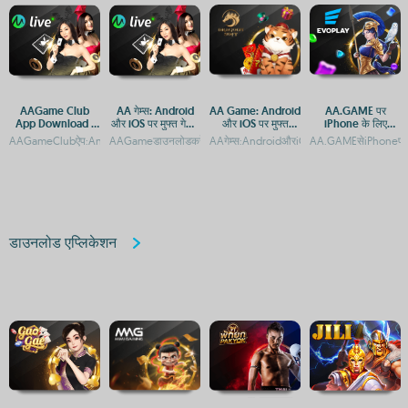
AAGame Club
AA गेम्स: Android
AA Game: Android
AA.GAME पर
App Download -
और iOS पर मुफ्त गेमिंग
और iOS पर मुफ्त
iPhone के लिए
Android & iOS APK
का आनंद
डाउनलोड और एक्सेस
Android APK
AAGameClubऐप:AndroidऔरAppleप्लेटफ़ॉर्मपरडाउनलोडगाइड***CraftRelics:**Atyourforg
AAGameडाउनलोडकरें:AndroidऔरiOSकेलिएमुफ्तगेमिंगऐपAAGame:And
AAगेम्स:AndroidऔरiOSपरमुफ्तगेमिंगकाआनंदAAग
AA.GAMEसेiPhoneपर
Access Guide
गाइड
डाउनलोड और एक्सेस
गाइड
डाउनलोड एप्लिकेशन