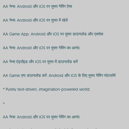
AA गेम्स: Android और iOS पर मुफ्त गेमिंग ऐप्स
AA गेम्स: Android और iOS पर मुफ्त में खेलें
AA Game App: Android और iOS पर मुफ्त डाउनलोड और एक्सेस
AA गेम्स: Android और iOS पर मुफ्त गेमिंग का आनंद
AA गेम्स एंड्रॉइड और iOS पर मुफ्त में डाउनलोड करें
AA Game एप्प डाउनलोड करें: Android और iOS के लिए मुफ्त गेमिंग प्लेटफॉर्म
* Purely text-driven, imagination-powered world.
<
AA गेम्स: Android और iOS पर मुफ्त गेमिंग का आनंद