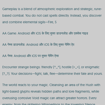
Gameplay is a blend of atmospheric exploration and strategic, rune-
based combat. You do not cast spells directly. Instead, you discover
and combine elemental sigils—Fire, S
AA Game: Android और iOS के लिए मुफ्त डाउनलोड और एक्सेस गाइड
AA गेम्स डाउनलोड: Android और iOS के लिए मुफ्त गेमिंग ऐप
AA गेम्स: Android और iOS पर मुफ्त गेमिंग ऐप्स
Encounter strange beings: friendly (^_^), hostile (>_<), or enigmatic
(?_?). Your decisions—fight, talk, flee—determine their fate and yours.
The world reacts to your magic. Cleansing an area of the Hush with
light-based glyphs reveals hidden paths and lore fragments, while
overusing corrosive Void magic can attract greater horrors. Every
enemy, from the skittering Whisperlings to the towering Silence