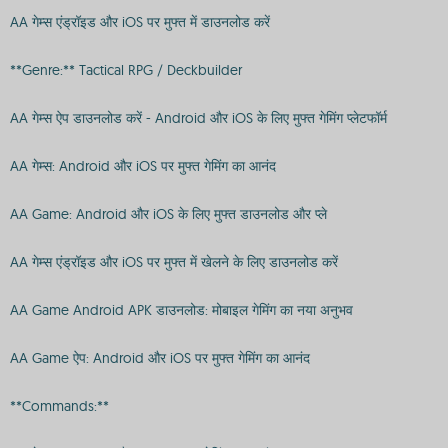
AA गेम्स एंड्रॉइड और iOS पर मुफ्त में डाउनलोड करें
**Genre:** Tactical RPG / Deckbuilder
AA गेम्स ऐप डाउनलोड करें - Android और iOS के लिए मुफ्त गेमिंग प्लेटफॉर्म
AA गेम्स: Android और iOS पर मुफ्त गेमिंग का आनंद
AA Game: Android और iOS के लिए मुफ्त डाउनलोड और प्ले
AA गेम्स एंड्रॉइड और iOS पर मुफ्त में खेलने के लिए डाउनलोड करें
AA Game Android APK डाउनलोड: मोबाइल गेमिंग का नया अनुभव
AA Game ऐप: Android और iOS पर मुफ्त गेमिंग का आनंद
**Commands:**