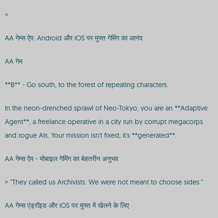
<
AA गेम्स ऐप: Android और iOS पर मुफ्त गेमिंग का आनंद
AA गेम
**B** - Go south, to the forest of repeating characters.
In the neon-drenched sprawl of Neo-Tokyo, you are an **Adaptive
Agent**, a freelance operative in a city run by corrupt megacorps
and rogue AIs. Your mission isn't fixed; it's **generated**.
AA गेम्स ऐप - मोबाइल गेमिंग का बेहतरीन अनुभव
> "They called us Archivists. We were not meant to choose sides."
AA गेम्स एंड्रॉइड और iOS पर मुफ्त में खेलने के लिए