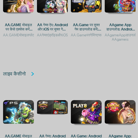
AA.GAME मोबाइल
AA गेम्स ऐप: Android
AA.Game पर मुफ्त
AAgame App
पर कैसे एक्सेस करें?
और iOS पर मुफ्त गेमिंग
गेम डाउनलोड करें:
डाउनलोड: Android
एंड्रॉइड और iOS ऐप
का आनंद
Android और iOS के
और iOS के लिए गेमिंग
AA.GAMEमोबाइलप्लेटफ़ॉर्म:AndroidऔरiOSकेलिएएक्सेसगाइडAA.GAME:Mobiपरमुफ्तमेंगेम्सडाउ
AAगेम्सएंड्रॉइडऔरiOSपरमुफ्तमेंडाउनलोडकरेंAAगेम्सएंड्रॉइडऔरiOSपरमुफ
AA.Gameपरगेमिंगएप्सऔरAPKडाउनलोडकरें:Andro
AAgameAppडाउनलोड:A
डाउनलोड गाइड
लिए पूरी गाइड
प्लेटफॉर्म
AAgameis
लाइव कैसीनो
AA.GAME मोबाइल
AA गेम्स: Android
AA Game: Android
AAgame App: