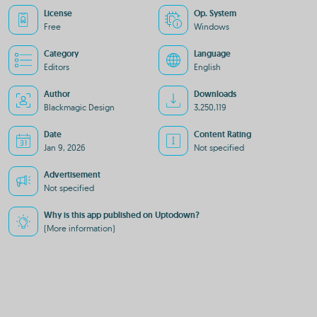
License
Op. System
Free
Windows
Category
Language
Editors
English
Author
Downloads
Blackmagic Design
3,250,119
Date
Content Rating
Jan 9, 2026
Not specified
Advertisement
Not specified
Why is this app published on Uptodown?
(More information)