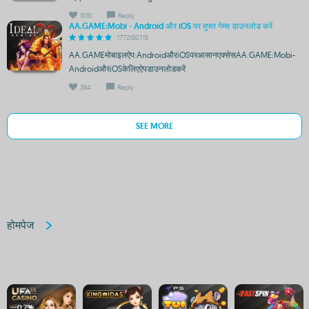
1051
Reply
AA.GAME:Mobi - Android और iOS पर मुफ्त गेम्स डाउनलोड करें
1772150715
AA.GAMEमोबाइलऐप:AndroidऔरiOSपरआसानएक्सेसAA.GAME:Mobi-
AndroidऔरiOSकेलिएऐपडाउनलोडकरें
364
Reply
SEE MORE
होमपेज