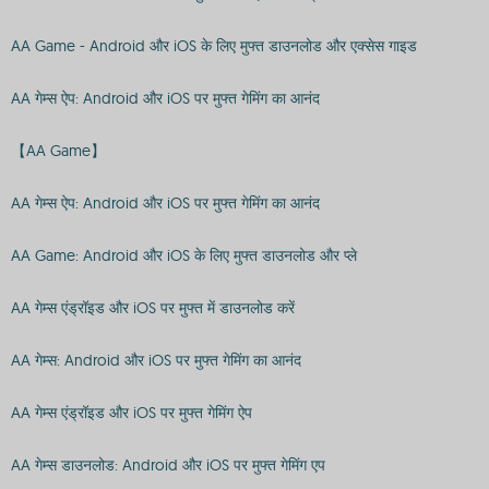
AA Game - Android और iOS के लिए मुफ्त डाउनलोड और एक्सेस गाइड
AA गेम्स ऐप: Android और iOS पर मुफ्त गेमिंग का आनंद
【AA Game】
AA गेम्स ऐप: Android और iOS पर मुफ्त गेमिंग का आनंद
AA Game: Android और iOS के लिए मुफ्त डाउनलोड और प्ले
AA गेम्स एंड्रॉइड और iOS पर मुफ्त में डाउनलोड करें
AA गेम्स: Android और iOS पर मुफ्त गेमिंग का आनंद
AA गेम्स एंड्रॉइड और iOS पर मुफ्त गेमिंग ऐप
AA गेम्स डाउनलोड: Android और iOS पर मुफ्त गेमिंग एप