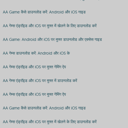
AA Game कैसे डाउनलोड करें: Android और iOS गाइड
AA गेम्स एंड्रॉइड और iOS पर मुफ्त में खेलने के लिए डाउनलोड करें
AA Game: Android और iOS पर मुफ्त डाउनलोड और एक्सेस गाइड
AA गेम्स डाउनलोड करें: Android और iOS के
AA गेम्स एंड्रॉइड और iOS पर मुफ्त गेमिंग ऐप
AA गेम्स एंड्रॉइड और iOS पर मुफ्त में डाउनलोड करें
AA गेम्स एंड्रॉइड और iOS पर मुफ्त गेमिंग ऐप
AA Game कैसे डाउनलोड करें: Android और iOS गाइड
AA गेम्स एंड्रॉइड और iOS पर मुफ्त में खेलने के लिए डाउनलोड करें