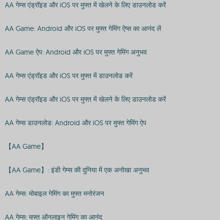
AA गेम्स एंड्रॉइड और iOS पर मुफ्त में खेलने के लिए डाउनलोड करें
AA Game: Android और iOS पर मुफ्त गेमिंग ऐप्स का आनंद लें
AA Game ऐप: Android और iOS पर मुफ्त गेमिंग अनुभव
AA गेम्स एंड्रॉइड और iOS पर मुफ्त में डाउनलोड करें
AA गेम्स एंड्रॉइड और iOS पर मुफ्त में खेलने के लिए डाउनलोड करें
AA गेम्स डाउनलोड: Android और iOS पर मुफ्त गेमिंग ऐप
【AA Game】
【AA Game】: इंडी गेम्स की दुनिया में एक अनोखा अनुभव
AA गेम्स: मोबाइल गेमिंग का मुफ्त मनोरंजन
AA गेम्स: मुफ्त ऑनलाइन गेमिंग का आनंद