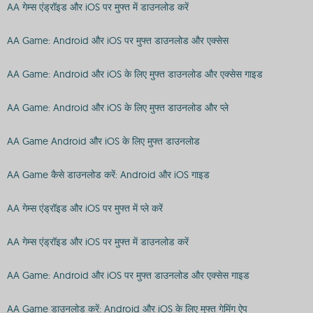
AA गेम्स एंड्रॉइड और iOS पर मुफ्त में डाउनलोड करें
AA Game: Android और iOS पर मुफ्त डाउनलोड और एक्सेस
AA Game: Android और iOS के लिए मुफ्त डाउनलोड और एक्सेस गाइड
AA Game: Android और iOS के लिए मुफ्त डाउनलोड और प्ले
AA Game Android और iOS के लिए मुफ्त डाउनलोड
AA Game कैसे डाउनलोड करें: Android और iOS गाइड
AA गेम्स एंड्रॉइड और iOS पर मुफ्त में प्ले करें
AA गेम्स एंड्रॉइड और iOS पर मुफ्त में डाउनलोड करें
AA Game: Android और iOS पर मुफ्त डाउनलोड और एक्सेस गाइड
AA Game डाउनलोड करें: Android और iOS के लिए मुफ्त गेमिंग ऐप