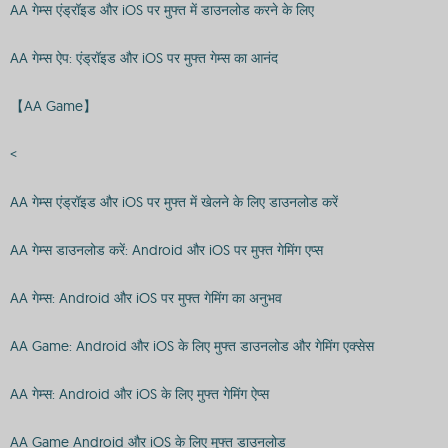
AA गेम्स एंड्रॉइड और iOS पर मुफ्त में डाउनलोड करने के लिए
AA गेम्स ऐप: एंड्रॉइड और iOS पर मुफ्त गेम्स का आनंद
【AA Game】
<
AA गेम्स एंड्रॉइड और iOS पर मुफ्त में खेलने के लिए डाउनलोड करें
AA गेम्स डाउनलोड करें: Android और iOS पर मुफ्त गेमिंग एप्स
AA गेम्स: Android और iOS पर मुफ्त गेमिंग का अनुभव
AA Game: Android और iOS के लिए मुफ्त डाउनलोड और गेमिंग एक्सेस
AA गेम्स: Android और iOS के लिए मुफ्त गेमिंग ऐप्स
AA Game Android और iOS के लिए मुफ्त डाउनलोड