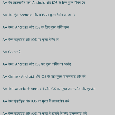
AA गेम डाउनलोड करें: Android और iOS के लिए मुफ्त गेमिंग ऐप
AA गेम्स ऐप: Android और iOS पर मुफ्त गेमिंग का आनंद
AA गेम्स: Android और iOS के लिए मुफ्त गेमिंग ऐप्स
AA गेम्स एंड्रॉइड और iOS पर मुफ्त गेमिंग एप
AA Game ऐ
AA गेम्स: Android और iOS पर मुफ्त गेमिंग का आनंद
AA Game - Android और iOS के लिए मुफ्त डाउनलोड और प्ले
AA गेम्स का आनंद लें: Android और iOS पर मुफ्त डाउनलोड और एक्सेस
AA गेम्स एंड्रॉइड और iOS पर मुफ्त में डाउनलोड करें
AA गेम्स एंड्रॉइड और iOS पर मुफ्त में खेलने के लिए डाउनलोड करें