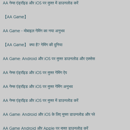
AA गेम्स एंड्रॉइड और iOS पर मुफ्त में डाउनलोड करें
【AA Game】
AA Game - मोबाइल गेमिंग का नया अनुभव
【AA Game】 क्या है? गेमिंग की दुनिया
AA Game: Android और iOS पर मुफ्त डाउनलोड और एक्सेस
AA गेम्स एंड्रॉइड और iOS पर मुफ्त गेमिंग ऐप
AA गेम्स एंड्रॉइड और iOS पर मुफ्त गेमिंग अनुभव
AA गेम्स एंड्रॉइड और iOS पर मुफ्त में डाउनलोड करें
AA Game: Android और iOS के लिए मुफ्त डाउनलोड और प्ले
AA Game Android और Apple पर मुफ्त डाउनलोड करें