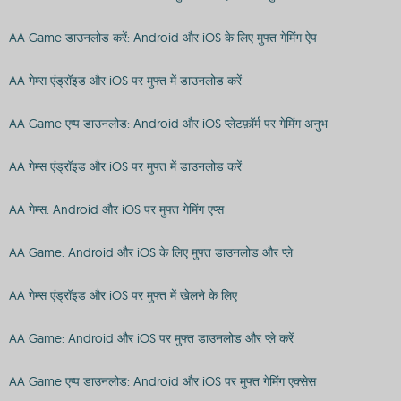
AA Game डाउनलोड करें: Android और iOS के लिए मुफ्त गेमिंग ऐप
AA गेम्स एंड्रॉइड और iOS पर मुफ्त में डाउनलोड करें
AA Game एप्प डाउनलोड: Android और iOS प्लेटफ़ॉर्म पर गेमिंग अनुभ
AA गेम्स एंड्रॉइड और iOS पर मुफ्त में डाउनलोड करें
AA गेम्स: Android और iOS पर मुफ्त गेमिंग एप्स
AA Game: Android और iOS के लिए मुफ्त डाउनलोड और प्ले
AA गेम्स एंड्रॉइड और iOS पर मुफ्त में खेलने के लिए
AA Game: Android और iOS पर मुफ्त डाउनलोड और प्ले करें
AA Game एप्प डाउनलोड: Android और iOS पर मुफ्त गेमिंग एक्सेस