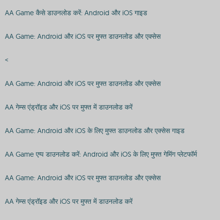
AA Game कैसे डाउनलोड करें: Android और iOS गाइड
AA Game: Android और iOS पर मुफ्त डाउनलोड और एक्सेस
<
AA Game: Android और iOS पर मुफ्त डाउनलोड और एक्सेस
AA गेम्स एंड्रॉइड और iOS पर मुफ्त में डाउनलोड करें
AA Game: Android और iOS के लिए मुफ्त डाउनलोड और एक्सेस गाइड
AA Game एप्प डाउनलोड करें: Android और iOS के लिए मुफ्त गेमिंग प्लेटफॉर्म
AA Game: Android और iOS पर मुफ्त डाउनलोड और एक्सेस
AA गेम्स एंड्रॉइड और iOS पर मुफ्त में डाउनलोड करें