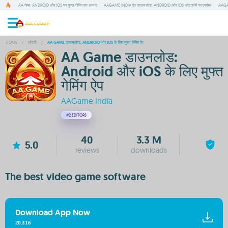
AA गेम्स: ANDROID और IOS पर मुफ्त गेमिंग का आनंद
AAGAME INDIA ऐप डाउनलोड: ANDROID और IOS प्लेटफ़ॉर्म पर एक्सेस
AAGA
HOME
/
लॉटरी
/
AA GAME डाउनलोड: ANDROID और IOS के लिए मुफ्त गेमिंग ऐप
AA Game डाउनलोड:
Android और iOS के लिए मुफ्त
गेमिंग ऐप
AAGame India
#2
EDITORS
40
3.3 M
5.0
reviews
downloads
The best video game software
Download App Now
20.3.1.6