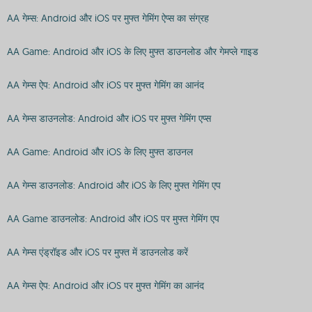
AA गेम्स: Android और iOS पर मुफ्त गेमिंग ऐप्स का संग्रह
AA Game: Android और iOS के लिए मुफ्त डाउनलोड और गेमप्ले गाइड
AA गेम्स ऐप: Android और iOS पर मुफ्त गेमिंग का आनंद
AA गेम्स डाउनलोड: Android और iOS पर मुफ्त गेमिंग एप्स
AA Game: Android और iOS के लिए मुफ्त डाउनल
AA गेम्स डाउनलोड: Android और iOS के लिए मुफ्त गेमिंग एप
AA Game डाउनलोड: Android और iOS पर मुफ्त गेमिंग एप
AA गेम्स एंड्रॉइड और iOS पर मुफ्त में डाउनलोड करें
AA गेम्स ऐप: Android और iOS पर मुफ्त गेमिंग का आनंद