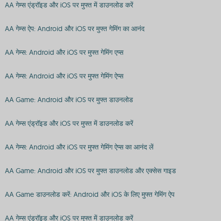
AA गेम्स एंड्रॉइड और iOS पर मुफ्त में डाउनलोड करें
AA गेम्स ऐप: Android और iOS पर मुफ्त गेमिंग का आनंद
AA गेम्स: Android और iOS पर मुफ्त गेमिंग एप्स
AA गेम्स: Android और iOS पर मुफ्त गेमिंग ऐप्स
AA Game: Android और iOS पर मुफ्त डाउनलोड
AA गेम्स एंड्रॉइड और iOS पर मुफ्त में डाउनलोड करें
AA गेम्स: Android और iOS पर मुफ्त गेमिंग ऐप्स का आनंद लें
AA Game: Android और iOS पर मुफ्त डाउनलोड और एक्सेस गाइड
AA Game डाउनलोड करें: Android और iOS के लिए मुफ्त गेमिंग ऐप
AA गेम्स एंड्रॉइड और iOS पर मुफ्त में डाउनलोड करें