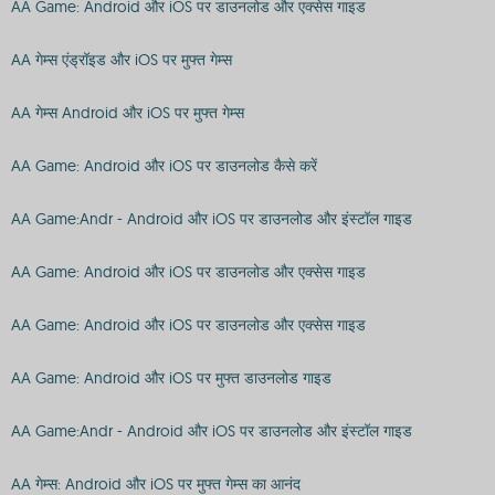
AA Game: Android और iOS पर डाउनलोड और एक्सेस गाइड
AA गेम्स एंड्रॉइड और iOS पर मुफ्त गेम्स
AA गेम्स Android और iOS पर मुफ्त गेम्स
AA Game: Android और iOS पर डाउनलोड कैसे करें
AA Game:Andr - Android और iOS पर डाउनलोड और इंस्टॉल गाइड
AA Game: Android और iOS पर डाउनलोड और एक्सेस गाइड
AA Game: Android और iOS पर डाउनलोड और एक्सेस गाइड
AA Game: Android और iOS पर मुफ्त डाउनलोड गाइड
AA Game:Andr - Android और iOS पर डाउनलोड और इंस्टॉल गाइड
AA गेम्स: Android और iOS पर मुफ्त गेम्स का आनंद