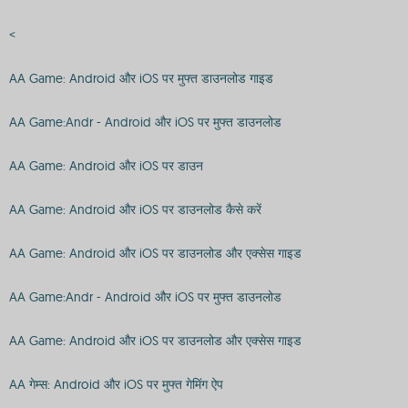
<
AA Game: Android और iOS पर मुफ्त डाउनलोड गाइड
AA Game:Andr - Android और iOS पर मुफ्त डाउनलोड
AA Game: Android और iOS पर डाउन
AA Game: Android और iOS पर डाउनलोड कैसे करें
AA Game: Android और iOS पर डाउनलोड और एक्सेस गाइड
AA Game:Andr - Android और iOS पर मुफ्त डाउनलोड
AA Game: Android और iOS पर डाउनलोड और एक्सेस गाइड
AA गेम्स: Android और iOS पर मुफ्त गेमिंग ऐप