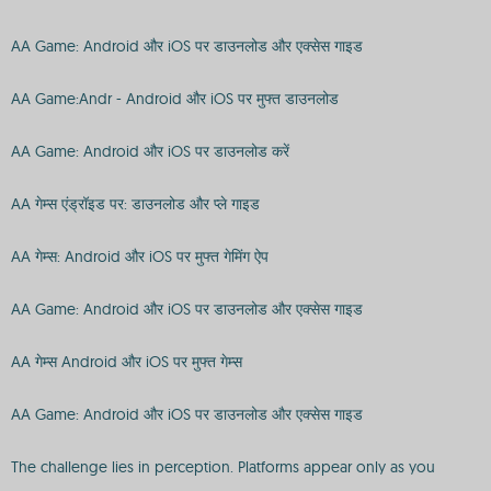
AA Game: Android और iOS पर डाउनलोड और एक्सेस गाइड
AA Game:Andr - Android और iOS पर मुफ्त डाउनलोड
AA Game: Android और iOS पर डाउनलोड करें
AA गेम्स एंड्रॉइड पर: डाउनलोड और प्ले गाइड
AA गेम्स: Android और iOS पर मुफ्त गेमिंग ऐप
AA Game: Android और iOS पर डाउनलोड और एक्सेस गाइड
AA गेम्स Android और iOS पर मुफ्त गेम्स
AA Game: Android और iOS पर डाउनलोड और एक्सेस गाइड
The challenge lies in perception. Platforms appear only as you