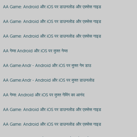
AA Game: Android और iOS पर डाउनलोड और एक्सेस गाइड
AA Game: Android और iOS पर डाउनलोड और एक्सेस गाइड
AA Game: Android और iOS पर डाउनलोड और एक्सेस गाइड
AA गेम्स Android और iOS पर मुफ्त गेम्स
AA Game:Andr - Android और iOS पर मुफ्त गेम डाउ
AA Game:Andr - Android और iOS पर मुफ्त डाउनलोड
AA गेम्स: Android और iOS पर मुफ्त गेमिंग का आनंद
AA Game: Android और iOS पर डाउनलोड और एक्सेस गाइड
AA Game: Android और iOS पर डाउनलोड और एक्सेस गाइड