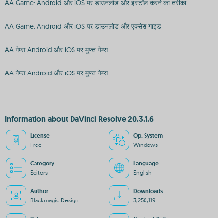
AA Game: Android और iOS पर डाउनलोड और इंस्टॉल करने का तरीका
AA Game: Android और iOS पर डाउनलोड और एक्सेस गाइड
AA गेम्स Android और iOS पर मुफ्त गेम्स
AA गेम्स Android और iOS पर मुफ्त गेम्स
Information about DaVinci Resolve 20.3.1.6
License
Op. System
Free
Windows
Category
Language
Editors
English
Author
Downloads
Blackmagic Design
3,250,119