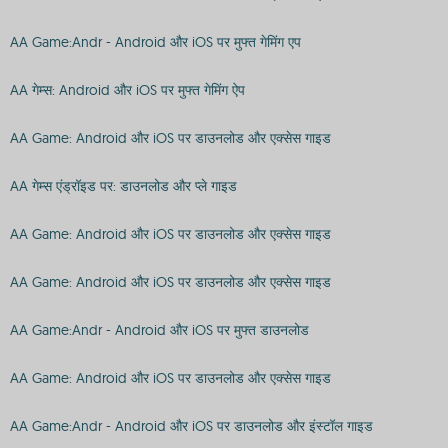
AA Game:Andr - Android और iOS पर मुफ्त गेमिंग एप
AA गेम्स: Android और iOS पर मुफ्त गेमिंग ऐप
AA Game: Android और iOS पर डाउनलोड और एक्सेस गाइड
AA गेम्स एंड्रॉइड पर: डाउनलोड और प्ले गाइड
AA Game: Android और iOS पर डाउनलोड और एक्सेस गाइड
AA Game: Android और iOS पर डाउनलोड और एक्सेस गाइड
AA Game:Andr - Android और iOS पर मुफ्त डाउनलोड
AA Game: Android और iOS पर डाउनलोड और एक्सेस गाइड
AA Game:Andr - Android और iOS पर डाउनलोड और इंस्टॉल गाइड