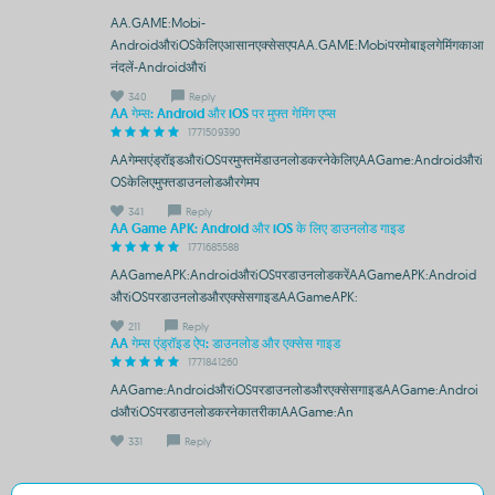
AA.GAME:Mobi-
AndroidऔरiOSकेलिएआसानएक्सेसएपAA.GAME:Mobiपरमोबाइलगेमिंगकाआ
नंदलें-Androidऔरi
340
Reply
AA गेम्स: Android और iOS पर मुफ्त गेमिंग एप्स
1771509390
AAगेम्सएंड्रॉइडऔरiOSपरमुफ्तमेंडाउनलोडकरनेकेलिएAAGame:Androidऔरi
OSकेलिएमुफ्तडाउनलोडऔरगेमप
341
Reply
AA Game APK: Android और iOS के लिए डाउनलोड गाइड
1771685588
AAGameAPK:AndroidऔरiOSपरडाउनलोडकरेंAAGameAPK:Android
औरiOSपरडाउनलोडऔरएक्सेसगाइडAAGameAPK:
211
Reply
AA गेम्स एंड्रॉइड ऐप: डाउनलोड और एक्सेस गाइड
1771841260
AAGame:AndroidऔरiOSपरडाउनलोडऔरएक्सेसगाइडAAGame:Androi
dऔरiOSपरडाउनलोडकरनेकातरीकाAAGame:An
331
Reply