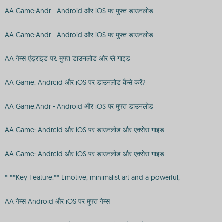
AA Game:Andr - Android और iOS पर मुफ्त डाउनलोड
AA Game:Andr - Android और iOS पर मुफ्त डाउनलोड
AA गेम्स एंड्रॉइड पर: मुफ्त डाउनलोड और प्ले गाइड
AA Game: Android और iOS पर डाउनलोड कैसे करें?
AA Game:Andr - Android और iOS पर मुफ्त डाउनलोड
AA Game: Android और iOS पर डाउनलोड और एक्सेस गाइड
AA Game: Android और iOS पर डाउनलोड और एक्सेस गाइड
* **Key Feature:** Emotive, minimalist art and a powerful,
AA गेम्स Android और iOS पर मुफ्त गेम्स