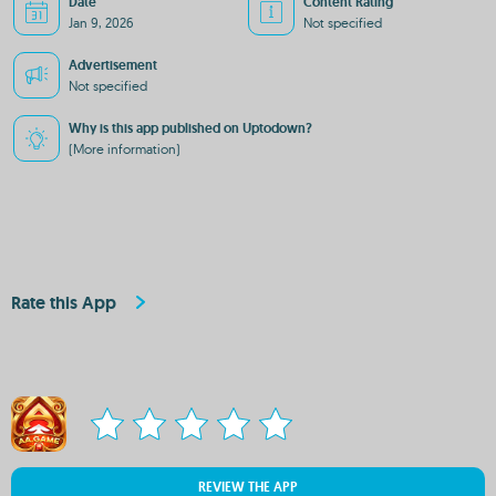
Date
Content Rating
Jan 9, 2026
Not specified
Advertisement
Not specified
Why is this app published on Uptodown?
(More information)
Rate this App
REVIEW THE APP