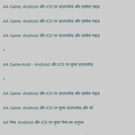
AA Game: Android और iOS पर डाउनलोड और एक्सेस गाइड
AA Game: Android और iOS पर डाउनलोड और एक्सेस गाइड
AA Game: Android और iOS पर डाउनलोड और एक्सेस गाइड
<
AA Game:Andr - Android और iOS पर मुफ्त डाउनलोड
<
AA Game: Android और iOS पर डाउनलोड और एक्सेस गाइड
AA Game: Android और iOS पर मुफ्त डाउनलोड और प्ले
AA गेम्स: Android और iOS पर मुफ्त गेम्स का अनुभव