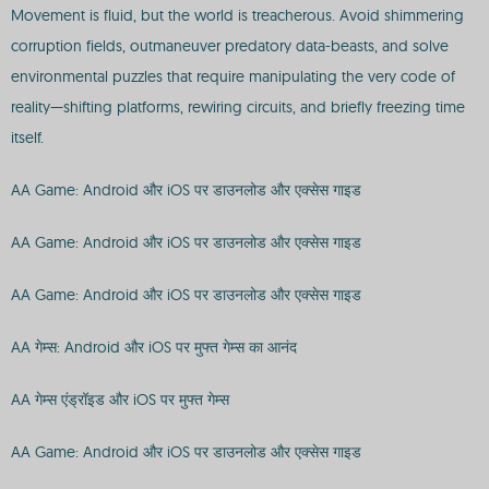
Movement is fluid, but the world is treacherous. Avoid shimmering
corruption fields, outmaneuver predatory data-beasts, and solve
environmental puzzles that require manipulating the very code of
reality—shifting platforms, rewiring circuits, and briefly freezing time
itself.
AA Game: Android और iOS पर डाउनलोड और एक्सेस गाइड
AA Game: Android और iOS पर डाउनलोड और एक्सेस गाइड
AA Game: Android और iOS पर डाउनलोड और एक्सेस गाइड
AA गेम्स: Android और iOS पर मुफ्त गेम्स का आनंद
AA गेम्स एंड्रॉइड और iOS पर मुफ्त गेम्स
AA Game: Android और iOS पर डाउनलोड और एक्सेस गाइड