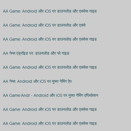
AA Game: Android और iOS पर डाउनलोड और एक्सेस गाइड
AA Game: Android और iOS पर डाउनलोड और एक्से
AA Game: Android और iOS पर डाउनलोड और एक्सेस गाइड
AA गेम्स एंड्रॉइड पर: डाउनलोड और प्ले गाइड
AA Game: Android और iOS पर डाउनलोड और एक्सेस गाइड
AA गेम्स: Android और iOS पर मुफ्त गेमिंग ऐप
AA Game:Andr - Android और iOS पर मुफ्त गेमिंग एप्लिकेशन
AA Game: Android और iOS पर डाउनलोड और एक्सेस गाइड
AA Game: Android और iOS पर डाउनलोड और एक्सेस गाइड