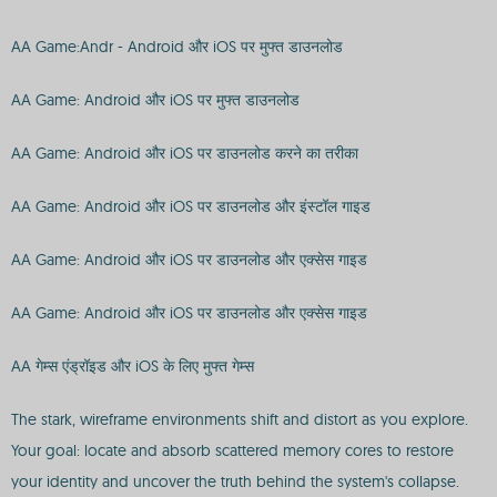
AA Game:Andr - Android और iOS पर मुफ्त डाउनलोड
AA Game: Android और iOS पर मुफ्त डाउनलोड
AA Game: Android और iOS पर डाउनलोड करने का तरीका
AA Game: Android और iOS पर डाउनलोड और इंस्टॉल गाइड
AA Game: Android और iOS पर डाउनलोड और एक्सेस गाइड
AA Game: Android और iOS पर डाउनलोड और एक्सेस गाइड
AA गेम्स एंड्रॉइड और iOS के लिए मुफ्त गेम्स
The stark, wireframe environments shift and distort as you explore.
Your goal: locate and absorb scattered memory cores to restore
your identity and uncover the truth behind the system's collapse.