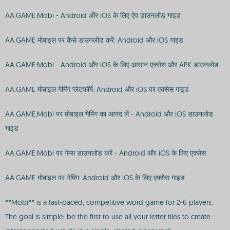
AA.GAME:Mobi - Android और iOS के लिए ऐप डाउनलोड गाइड
AA.GAME मोबाइल पर कैसे डाउनलोड करें: Android और iOS गाइड
AA.GAME:Mobi - Android और iOS के लिए आसान एक्सेस और APK डाउनलोड
AA.GAME मोबाइल गेमिंग प्लेटफॉर्म: Android और iOS पर एक्सेस गाइड
AA.GAME:Mobi पर मोबाइल गेमिंग का आनंद लें - Android और iOS डाउनलोड
गाइड
AA.GAME:Mobi पर गेम्स डाउनलोड करें - Android और iOS के लिए एक्सेस
AA.GAME मोबाइल पर गेमिंग: Android और iOS के लिए एक्सेस गाइड
**Mobi** is a fast-paced, competitive word game for 2-6 players.
The goal is simple: be the first to use all your letter tiles to create