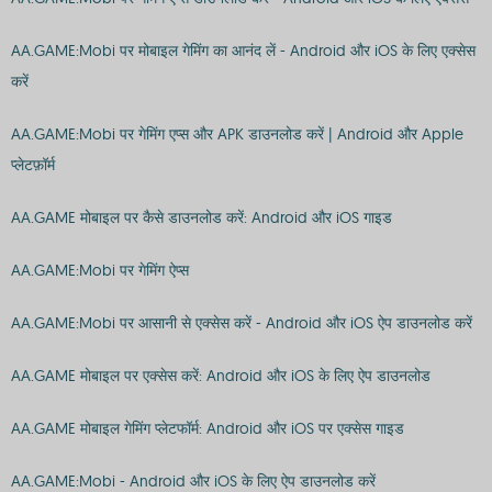
AA.GAME:Mobi पर मोबाइल गेमिंग का आनंद लें - Android और iOS के लिए एक्सेस
करें
AA.GAME:Mobi पर गेमिंग एप्स और APK डाउनलोड करें | Android और Apple
प्लेटफ़ॉर्म
AA.GAME मोबाइल पर कैसे डाउनलोड करें: Android और iOS गाइड
AA.GAME:Mobi पर गेमिंग ऐप्स
AA.GAME:Mobi पर आसानी से एक्सेस करें - Android और iOS ऐप डाउनलोड करें
AA.GAME मोबाइल पर एक्सेस करें: Android और iOS के लिए ऐप डाउनलोड
AA.GAME मोबाइल गेमिंग प्लेटफॉर्म: Android और iOS पर एक्सेस गाइड
AA.GAME:Mobi - Android और iOS के लिए ऐप डाउनलोड करें