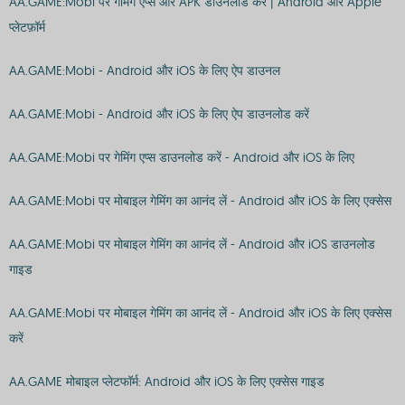
AA.GAME:Mobi पर गेमिंग एप्स और APK डाउनलोड करें | Android और Apple
प्लेटफ़ॉर्म
AA.GAME:Mobi - Android और iOS के लिए ऐप डाउनल
AA.GAME:Mobi - Android और iOS के लिए ऐप डाउनलोड करें
AA.GAME:Mobi पर गेमिंग एप्स डाउनलोड करें - Android और iOS के लिए
AA.GAME:Mobi पर मोबाइल गेमिंग का आनंद लें - Android और iOS के लिए एक्सेस
AA.GAME:Mobi पर मोबाइल गेमिंग का आनंद लें - Android और iOS डाउनलोड
गाइड
AA.GAME:Mobi पर मोबाइल गेमिंग का आनंद लें - Android और iOS के लिए एक्सेस
करें
AA.GAME मोबाइल प्लेटफॉर्म: Android और iOS के लिए एक्सेस गाइड