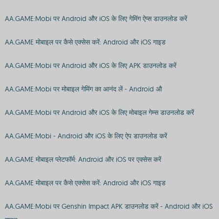
AA.GAME:Mobi पर Android और iOS के लिए गेमिंग ऐप्स डाउनलोड करें
AA.GAME मोबाइल पर कैसे एक्सेस करें: Android और iOS गाइड
AA.GAME:Mobi पर Android और iOS के लिए APK डाउनलोड करें
AA.GAME:Mobi पर मोबाइल गेमिंग का आनंद लें - Android औ
AA.GAME:Mobi पर Android और iOS के लिए मोबाइल गेम्स डाउनलोड करें
AA.GAME:Mobi - Android और iOS के लिए ऐप डाउनलोड करें
AA.GAME मोबाइल प्लेटफॉर्म: Android और iOS पर एक्सेस करें
AA.GAME मोबाइल पर कैसे एक्सेस करें: Android और iOS गाइड
AA.GAME:Mobi पर Genshin Impact APK डाउनलोड करें - Android और iOS