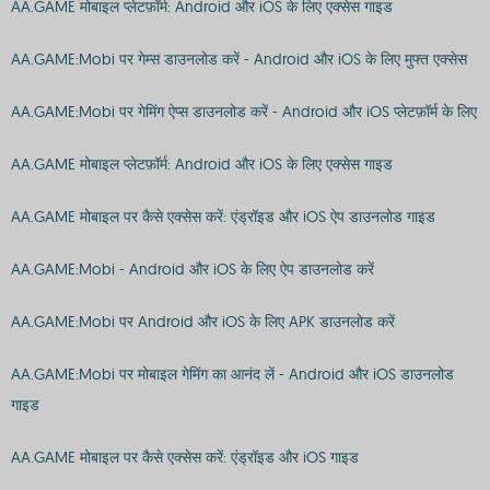
AA.GAME मोबाइल प्लेटफ़ॉर्म: Android और iOS के लिए एक्सेस गाइड
AA.GAME:Mobi पर गेम्स डाउनलोड करें - Android और iOS के लिए मुफ्त एक्सेस
AA.GAME:Mobi पर गेमिंग ऐप्स डाउनलोड करें - Android और iOS प्लेटफ़ॉर्म के लिए
AA.GAME मोबाइल प्लेटफ़ॉर्म: Android और iOS के लिए एक्सेस गाइड
AA.GAME मोबाइल पर कैसे एक्सेस करें: एंड्रॉइड और iOS ऐप डाउनलोड गाइड
AA.GAME:Mobi - Android और iOS के लिए ऐप डाउनलोड करें
AA.GAME:Mobi पर Android और iOS के लिए APK डाउनलोड करें
AA.GAME:Mobi पर मोबाइल गेमिंग का आनंद लें - Android और iOS डाउनलोड
गाइड
AA.GAME मोबाइल पर कैसे एक्सेस करें: एंड्रॉइड और iOS गाइड