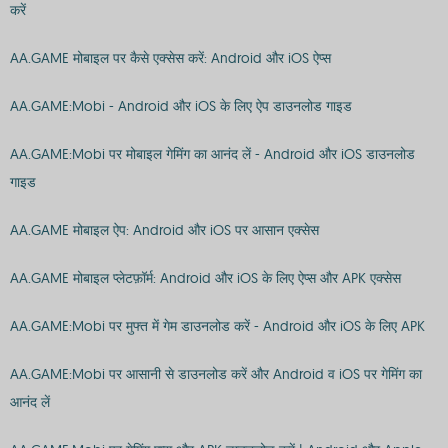
करें
AA.GAME मोबाइल पर कैसे एक्सेस करें: Android और iOS ऐप्स
AA.GAME:Mobi - Android और iOS के लिए ऐप डाउनलोड गाइड
AA.GAME:Mobi पर मोबाइल गेमिंग का आनंद लें - Android और iOS डाउनलोड
गाइड
AA.GAME मोबाइल ऐप: Android और iOS पर आसान एक्सेस
AA.GAME मोबाइल प्लेटफ़ॉर्म: Android और iOS के लिए ऐप्स और APK एक्सेस
AA.GAME:Mobi पर मुफ्त में गेम डाउनलोड करें - Android और iOS के लिए APK
AA.GAME:Mobi पर आसानी से डाउनलोड करें और Android व iOS पर गेमिंग का
आनंद लें