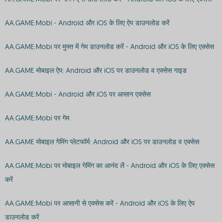
AA.GAME:Mobi - Android और iOS के लिए ऐप डाउनलोड करें
AA.GAME:Mobi पर मुफ्त में गेम डाउनलोड करें - Android और iOS के लिए एक्सेस
AA.GAME मोबाइल ऐप: Android और iOS पर डाउनलोड व एक्सेस गाइड
AA.GAME:Mobi - Android और iOS पर आसान एक्सेस
AA.GAME:Mobi पर गेम
AA.GAME मोबाइल गेमिंग प्लेटफॉर्म: Android और iOS पर डाउनलोड व एक्सेस
AA.GAME:Mobi पर मोबाइल गेमिंग का आनंद लें - Android और iOS के लिए एक्सेस
करें
AA.GAME:Mobi पर आसानी से एक्सेस करें - Android और iOS के लिए ऐप
डाउनलोड करें