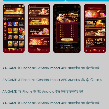
AA.GAME से iPhone पर Genshin Impact APK डाउनलोड और इंस्टॉल करें
AA.GAME से iPhone पर Genshin Impact APK डाउनलोड और इंस्टॉल गाइड
AA.GAME पर iPhone के लिए Android ऐप्स कैसे डाउनलोड करें
AA.GAME से iPhone पर Genshin Impact APK डाउनलोड और इंस्टॉल करें