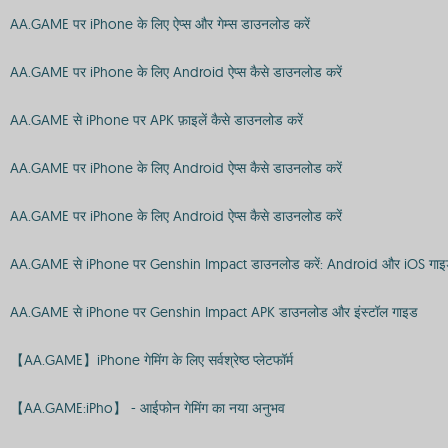
AA.GAME पर iPhone के लिए ऐप्स और गेम्स डाउनलोड करें
AA.GAME पर iPhone के लिए Android ऐप्स कैसे डाउनलोड करें
AA.GAME से iPhone पर APK फ़ाइलें कैसे डाउनलोड करें
AA.GAME पर iPhone के लिए Android ऐप्स कैसे डाउनलोड करें
AA.GAME पर iPhone के लिए Android ऐप्स कैसे डाउनलोड करें
AA.GAME से iPhone पर Genshin Impact डाउनलोड करें: Android और iOS गा
AA.GAME से iPhone पर Genshin Impact APK डाउनलोड और इंस्टॉल गाइड
【AA.GAME】iPhone गेमिंग के लिए सर्वश्रेष्ठ प्लेटफॉर्म
【AA.GAME:iPho】 - आईफोन गेमिंग का नया अनुभव