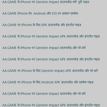
AA.GAME से iPhone पर Genshin Impact डाउनलोड करें: पूरी गाइड
AA.GAME iPhone ऐप: Android और iOS पर आसान एक्सेस
AA.GAME पर iPhone के लिए APK डाउनलोड और इंस्टॉल गाइड
AA.GAME से iPhone पर Genshin Impact APK डाउनलोड और इंस्टॉल गाइड
AA.GAME से iPhone पर Genshin Impact डाउनलोड और प्ले करें
AA.GAME से iPhone पर Genshin Impact APK डाउनलोड और इंस्टॉल गाइड
AA.GAME पर iPhone के लिए Genshin Impact APK डाउनलोड और प्ले करें
AA.GAME पर iPhone के लिए Android APK डाउनलोड और एक्सेस गाइड
AA.GAME से iPhone पर Genshin Impact डाउनलोड और प्ले करें
AA.GAME से iPhone पर Genshin Impact APK डाउनलोड और इंस्टॉल गाइड