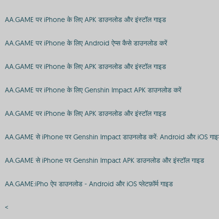
AA.GAME पर iPhone के लिए APK डाउनलोड और इंस्टॉल गाइड
AA.GAME पर iPhone के लिए Android ऐप्स कैसे डाउनलोड करें
AA.GAME पर iPhone के लिए APK डाउनलोड और इंस्टॉल गाइड
AA.GAME पर iPhone के लिए Genshin Impact APK डाउनलोड करें
AA.GAME पर iPhone के लिए APK डाउनलोड और इंस्टॉल गाइड
AA.GAME से iPhone पर Genshin Impact डाउनलोड करें: Android और iOS गा
AA.GAME से iPhone पर Genshin Impact APK डाउनलोड और इंस्टॉल गाइड
AA.GAME:iPho ऐप डाउनलोड - Android और iOS प्लेटफ़ॉर्म गाइड
<