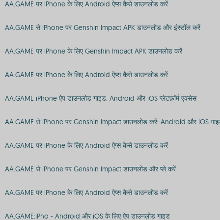
AA.GAME पर iPhone के लिए Android ऐप्स कैसे डाउनलोड करें
AA.GAME से iPhone पर Genshin Impact APK डाउनलोड और इंस्टॉल करें
AA.GAME पर iPhone के लिए Genshin Impact APK डाउनलोड करें
AA.GAME पर iPhone के लिए Android ऐप्स कैसे डाउनलोड करें
AA.GAME iPhone ऐप डाउनलोड गाइड: Android और iOS प्लेटफ़ॉर्म एक्सेस
AA.GAME से iPhone पर Genshin Impact डाउनलोड करें: Android और iOS गा
AA.GAME पर iPhone के लिए Android ऐप्स कैसे डाउनलोड करें
AA.GAME से iPhone पर Genshin Impact डाउनलोड और प्ले करें
AA.GAME पर iPhone के लिए Android ऐप्स कैसे डाउनलोड करें
AA.GAME:iPho - Android और iOS के लिए ऐप डाउनलोड गाइड