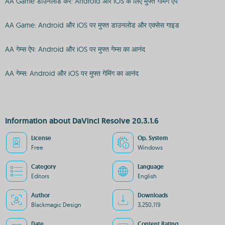
AA Game डाउनलोड करें: Android और iOS के लिए मुफ्त गेमिंग ऐप
AA Game: Android और iOS पर मुफ्त डाउनलोड और एक्सेस गाइड
AA गेम्स ऐप: Android और iOS पर मुफ्त गेम्स का आनंद
AA गेम्स: Android और iOS पर मुफ्त गेमिंग का आनंद
Information about DaVinci Resolve 20.3.1.6
License
Op. System
Free
Windows
Category
Language
Editors
English
Author
Downloads
Blackmagic Design
3,250,119
Date
Content Rating