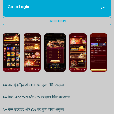
Go to Login
>GO TO LOGIN
AA गेम्स एंड्रॉइड और iOS पर मुफ्त गेमिंग अनुभव
AA गेम्स: Android और iOS पर मुफ्त गेमिंग का आनंद
AA गेम्स एंड्रॉइड और iOS पर मुफ्त गेमिंग अनुभव