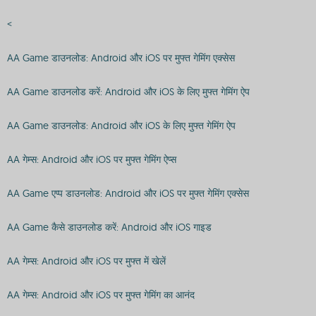
<
AA Game डाउनलोड: Android और iOS पर मुफ्त गेमिंग एक्सेस
AA Game डाउनलोड करें: Android और iOS के लिए मुफ्त गेमिंग ऐप
AA Game डाउनलोड: Android और iOS के लिए मुफ्त गेमिंग ऐप
AA गेम्स: Android और iOS पर मुफ्त गेमिंग ऐप्स
AA Game एप्प डाउनलोड: Android और iOS पर मुफ्त गेमिंग एक्सेस
AA Game कैसे डाउनलोड करें: Android और iOS गाइड
AA गेम्स: Android और iOS पर मुफ्त में खेलें
AA गेम्स: Android और iOS पर मुफ्त गेमिंग का आनंद