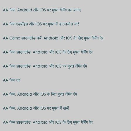
AA गेम्स: Android और iOS पर मुफ्त गेमिंग का आनंद
AA गेम्स एंड्रॉइड और iOS पर मुफ्त में डाउनलोड करें
AA Game डाउनलोड करें: Android और iOS के लिए मुफ्त गेमिंग ऐप
AA गेम्स डाउनलोड: Android और iOS के लिए मुफ्त गेमिंग ऐप
AA गेम्स डाउनलोड: Android और iOS पर मुफ्त गेमिंग ऐप
AA गेम्स का
AA गेम्स: Android और iOS के लिए मुफ्त गेमिंग ऐप
AA गेम्स: Android और iOS पर मुफ्त में खेलें
AA गेम्स डाउनलोड: Android और iOS के लिए मुफ्त गेमिंग ऐप