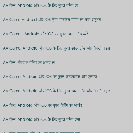
AA गेम्स: Android और iOS के लिए मुफ्त गेमिंग ऐप
AA Game Android और iOS ऐप्स: मोबाइल गेमिंग का नया अनुभव
AA Game - Android और iOS पर मुफ्त डाउनलोड करें
AA Game: Android और iOS के लिए मुफ्त डाउनलोड और गेमप्ले गाइड
AA गेम्स: मोबाइल गेमिंग का आनंद ल
AA Game: Android और iOS पर मुफ्त डाउनलोड और एक्सेस
AA Game: Android और iOS के लिए मुफ्त डाउनलोड और गेमप्ले गाइड
AA गेम्स: Android और iOS पर मुफ्त गेमिंग का आनंद
AA गेम्स: Android और iOS के लिए मुफ्त गेमिंग ऐप्स