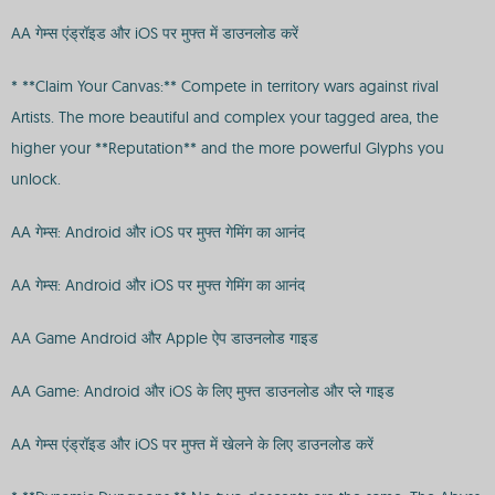
AA गेम्स एंड्रॉइड और iOS पर मुफ्त में डाउनलोड करें
* **Claim Your Canvas:** Compete in territory wars against rival
Artists. The more beautiful and complex your tagged area, the
higher your **Reputation** and the more powerful Glyphs you
unlock.
AA गेम्स: Android और iOS पर मुफ्त गेमिंग का आनंद
AA गेम्स: Android और iOS पर मुफ्त गेमिंग का आनंद
AA Game Android और Apple ऐप डाउनलोड गाइड
AA Game: Android और iOS के लिए मुफ्त डाउनलोड और प्ले गाइड
AA गेम्स एंड्रॉइड और iOS पर मुफ्त में खेलने के लिए डाउनलोड करें