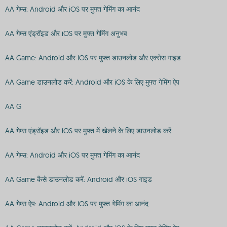
AA गेम्स: Android और iOS पर मुफ्त गेमिंग का आनंद
AA गेम्स एंड्रॉइड और iOS पर मुफ्त गेमिंग अनुभव
AA Game: Android और iOS पर मुफ्त डाउनलोड और एक्सेस गाइड
AA Game डाउनलोड करें: Android और iOS के लिए मुफ्त गेमिंग ऐप
AA G
AA गेम्स एंड्रॉइड और iOS पर मुफ्त में खेलने के लिए डाउनलोड करें
AA गेम्स: Android और iOS पर मुफ्त गेमिंग का आनंद
AA Game कैसे डाउनलोड करें: Android और iOS गाइड
AA गेम्स ऐप: Android और iOS पर मुफ्त गेमिंग का आनंद