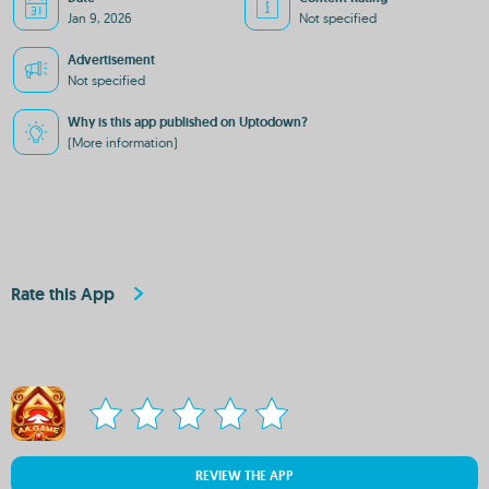
Jan 9, 2026
Not specified
Advertisement
Not specified
Why is this app published on Uptodown?
(More information)
Rate this App
REVIEW THE APP