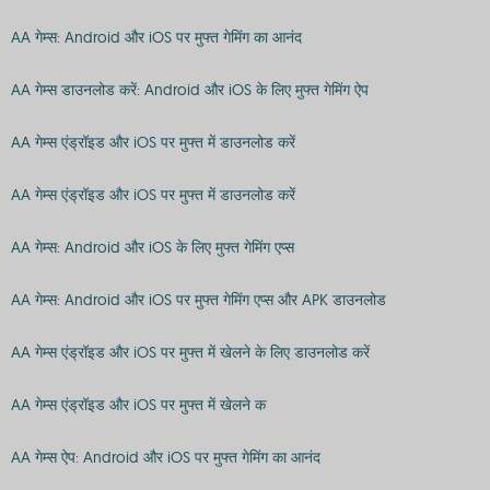
AA गेम्स: Android और iOS पर मुफ्त गेमिंग का आनंद
AA गेम्स डाउनलोड करें: Android और iOS के लिए मुफ्त गेमिंग ऐप
AA गेम्स एंड्रॉइड और iOS पर मुफ्त में डाउनलोड करें
AA गेम्स एंड्रॉइड और iOS पर मुफ्त में डाउनलोड करें
AA गेम्स: Android और iOS के लिए मुफ्त गेमिंग एप्स
AA गेम्स: Android और iOS पर मुफ्त गेमिंग एप्स और APK डाउनलोड
AA गेम्स एंड्रॉइड और iOS पर मुफ्त में खेलने के लिए डाउनलोड करें
AA गेम्स एंड्रॉइड और iOS पर मुफ्त में खेलने क
AA गेम्स ऐप: Android और iOS पर मुफ्त गेमिंग का आनंद