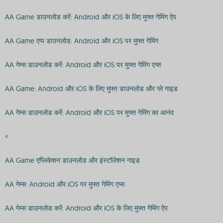
AA Game डाउनलोड करें: Android और iOS के लिए मुफ्त गेमिंग ऐप
AA Game एप्प डाउनलोड: Android और iOS पर मुफ्त गेमिंग
AA गेम्स डाउनलोड करें: Android और iOS पर मुफ्त गेमिंग एप्स
AA Game: Android और iOS के लिए मुफ्त डाउनलोड और प्ले गाइड
AA गेम्स डाउनलोड करें: Android और iOS पर मुफ्त गेमिंग का आनंद
<
AA Game एप्लिकेशन डाउनलोड और इंस्टॉलेशन गाइड
AA गेम्स: Android और iOS पर मुफ्त गेमिंग एप्स
AA गेम्स डाउनलोड करें: Android और iOS के लिए मुफ्त गेमिंग ऐप