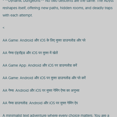
* **Dynamic Dungeons:** No two descents are the same. The Abyss
reshapes itself, offering new paths, hidden rooms, and deadly traps
with each attempt.
<
AA Game: Android और iOS के लिए मुफ्त डाउनलोड और प्ले
AA गेम्स एंड्रॉइड और iOS पर मुफ्त में खेलें
AA Game App: Android और iOS पर डाउनलोड करें
AA Game: Android और iOS पर मुफ्त डाउनलोड और प्ले करें
AA गेम्स: Android और iOS पर मुफ्त गेमिंग ऐप्स का अनुभव
AA गेम्स डाउनलोड: Android और iOS पर मुफ्त गेमिंग ऐप
A minimalist text adventure where every choice matters. You are a