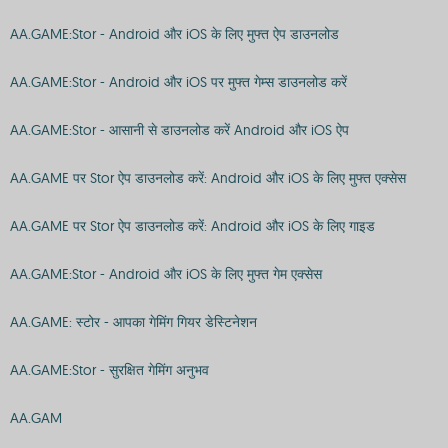
AA.GAME:Stor - Android और iOS के लिए मुफ्त ऐप डाउनलोड
AA.GAME:Stor - Android और iOS पर मुफ्त गेम्स डाउनलोड करें
AA.GAME:Stor - आसानी से डाउनलोड करें Android और iOS ऐप
AA.GAME पर Stor ऐप डाउनलोड करें: Android और iOS के लिए मुफ्त एक्सेस
AA.GAME पर Stor ऐप डाउनलोड करें: Android और iOS के लिए गाइड
AA.GAME:Stor - Android और iOS के लिए मुफ्त गेम एक्सेस
AA.GAME: स्टोर - आपका गेमिंग गियर डेस्टिनेशन
AA.GAME:Stor - सुरक्षित गेमिंग अनुभव
AA.GAM