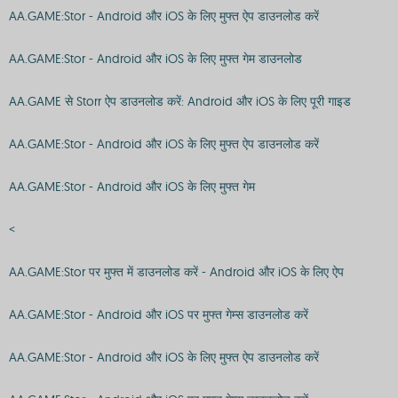
AA.GAME:Stor - Android और iOS के लिए मुफ्त ऐप डाउनलोड करें
AA.GAME:Stor - Android और iOS के लिए मुफ्त गेम डाउनलोड
AA.GAME से Storr ऐप डाउनलोड करें: Android और iOS के लिए पूरी गाइड
AA.GAME:Stor - Android और iOS के लिए मुफ्त ऐप डाउनलोड करें
AA.GAME:Stor - Android और iOS के लिए मुफ्त गेम
<
AA.GAME:Stor पर मुफ्त में डाउनलोड करें - Android और iOS के लिए ऐप
AA.GAME:Stor - Android और iOS पर मुफ्त गेम्स डाउनलोड करें
AA.GAME:Stor - Android और iOS के लिए मुफ्त ऐप डाउनलोड करें