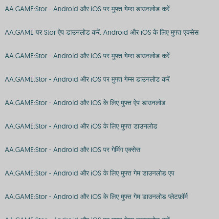
AA.GAME:Stor - Android और iOS पर मुफ्त गेम्स डाउनलोड करें
AA.GAME पर Stor ऐप डाउनलोड करें: Android और iOS के लिए मुफ्त एक्सेस
AA.GAME:Stor - Android और iOS पर मुफ्त गेम्स डाउनलोड करें
AA.GAME:Stor - Android और iOS पर मुफ्त गेम्स डाउनलोड करें
AA.GAME:Stor - Android और iOS के लिए मुफ्त ऐप डाउनलोड
AA.GAME:Stor - Android और iOS के लिए मुफ्त डाउनलोड
AA.GAME:Stor - Android और iOS पर गेमिंग एक्सेस
AA.GAME:Stor - Android और iOS के लिए मुफ्त गेम डाउनलोड एप
AA.GAME:Stor - Android और iOS के लिए मुफ्त गेम डाउनलोड प्लेटफ़ॉर्म