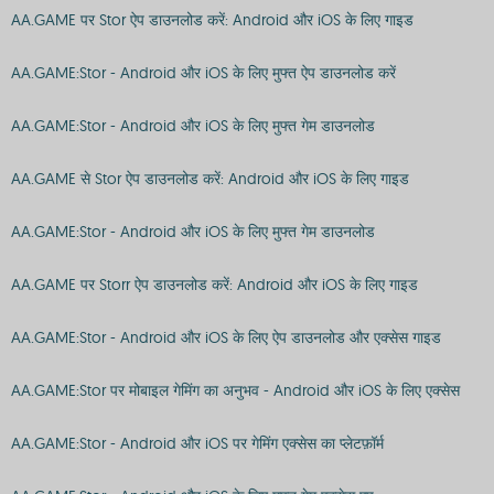
AA.GAME पर Stor ऐप डाउनलोड करें: Android और iOS के लिए गाइड
AA.GAME:Stor - Android और iOS के लिए मुफ्त ऐप डाउनलोड करें
AA.GAME:Stor - Android और iOS के लिए मुफ्त गेम डाउनलोड
AA.GAME से Stor ऐप डाउनलोड करें: Android और iOS के लिए गाइड
AA.GAME:Stor - Android और iOS के लिए मुफ्त गेम डाउनलोड
AA.GAME पर Storr ऐप डाउनलोड करें: Android और iOS के लिए गाइड
AA.GAME:Stor - Android और iOS के लिए ऐप डाउनलोड और एक्सेस गाइड
AA.GAME:Stor पर मोबाइल गेमिंग का अनुभव - Android और iOS के लिए एक्सेस
AA.GAME:Stor - Android और iOS पर गेमिंग एक्सेस का प्लेटफ़ॉर्म