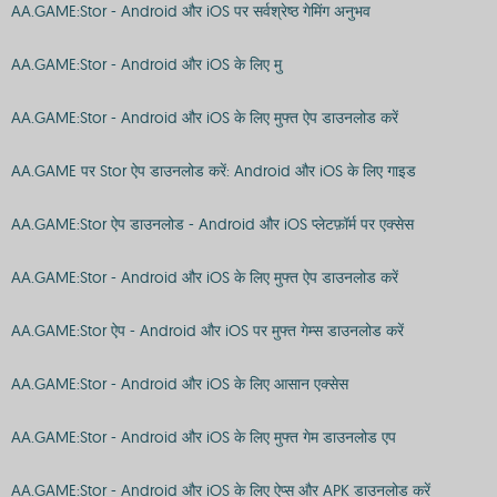
AA.GAME:Stor - Android और iOS पर सर्वश्रेष्ठ गेमिंग अनुभव
AA.GAME:Stor - Android और iOS के लिए मु
AA.GAME:Stor - Android और iOS के लिए मुफ्त ऐप डाउनलोड करें
AA.GAME पर Stor ऐप डाउनलोड करें: Android और iOS के लिए गाइड
AA.GAME:Stor ऐप डाउनलोड - Android और iOS प्लेटफ़ॉर्म पर एक्सेस
AA.GAME:Stor - Android और iOS के लिए मुफ्त ऐप डाउनलोड करें
AA.GAME:Stor ऐप - Android और iOS पर मुफ्त गेम्स डाउनलोड करें
AA.GAME:Stor - Android और iOS के लिए आसान एक्सेस
AA.GAME:Stor - Android और iOS के लिए मुफ्त गेम डाउनलोड एप
AA.GAME:Stor - Android और iOS के लिए ऐप्स और APK डाउनलोड करें