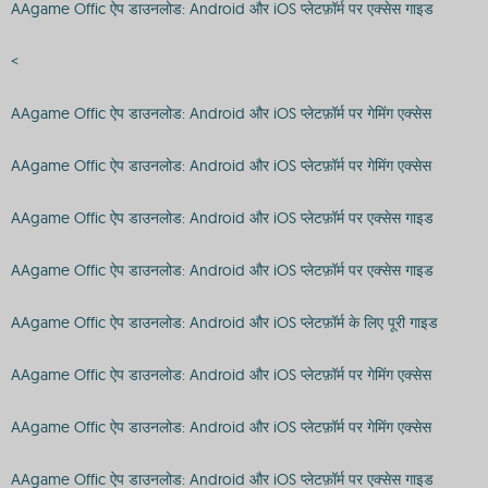
AAgame Offic ऐप डाउनलोड: Android और iOS प्लेटफ़ॉर्म पर एक्सेस गाइड
<
AAgame Offic ऐप डाउनलोड: Android और iOS प्लेटफ़ॉर्म पर गेमिंग एक्सेस
AAgame Offic ऐप डाउनलोड: Android और iOS प्लेटफ़ॉर्म पर गेमिंग एक्सेस
AAgame Offic ऐप डाउनलोड: Android और iOS प्लेटफ़ॉर्म पर एक्सेस गाइड
AAgame Offic ऐप डाउनलोड: Android और iOS प्लेटफ़ॉर्म पर एक्सेस गाइड
AAgame Offic ऐप डाउनलोड: Android और iOS प्लेटफ़ॉर्म के लिए पूरी गाइड
AAgame Offic ऐप डाउनलोड: Android और iOS प्लेटफ़ॉर्म पर गेमिंग एक्सेस
AAgame Offic ऐप डाउनलोड: Android और iOS प्लेटफ़ॉर्म पर गेमिंग एक्सेस
AAgame Offic ऐप डाउनलोड: Android और iOS प्लेटफ़ॉर्म पर एक्सेस गाइड