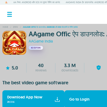
AA गेम्स: ANDROID और IOS पर मुफ्त गेमिंग का आनंद
AAGAME INDIA ऐप डाउनलोड: ANDROID और IOS
HOME
/
होमपेज
/
AAGAME OFFIC ऐप डाउनलोड: ANDROID और IOS प्लेटफ़ॉर्म पर गेमिंग एक्सेस
AAgame Offic ऐप डाउनलोड: And
AAGame India
#2
EDITORS
40
3.3 M
5.0
reviews
downloads
The best video game software
Download App Now
Go to Login
20.3.1.6