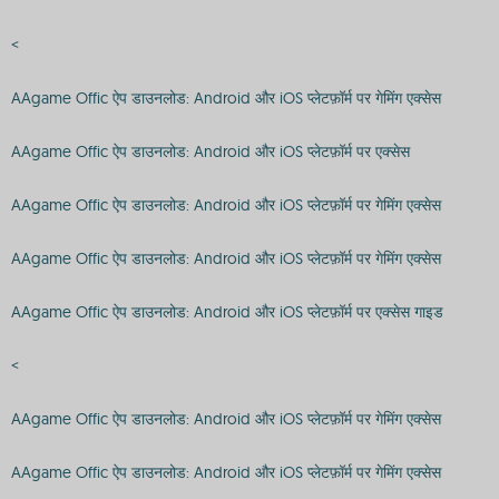
<
AAgame Offic ऐप डाउनलोड: Android और iOS प्लेटफ़ॉर्म पर गेमिंग एक्सेस
AAgame Offic ऐप डाउनलोड: Android और iOS प्लेटफ़ॉर्म पर एक्सेस
AAgame Offic ऐप डाउनलोड: Android और iOS प्लेटफ़ॉर्म पर गेमिंग एक्सेस
AAgame Offic ऐप डाउनलोड: Android और iOS प्लेटफ़ॉर्म पर गेमिंग एक्सेस
AAgame Offic ऐप डाउनलोड: Android और iOS प्लेटफ़ॉर्म पर एक्सेस गाइड
<
AAgame Offic ऐप डाउनलोड: Android और iOS प्लेटफ़ॉर्म पर गेमिंग एक्सेस
AAgame Offic ऐप डाउनलोड: Android और iOS प्लेटफ़ॉर्म पर गेमिंग एक्सेस