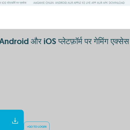
 प्लेटफ़ॉर्म पर एक्सेस
AAGAME ONLIN: ANDROID AUR APPLE KE LIYE APP AUR APK DOWNLOAD
roid और iOS प्लेटफ़ॉर्म पर गेमिंग एक्सेस
>GO TO LOGIN