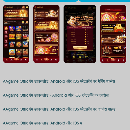
AAgame Offic ऐप डाउनलोड: Android और iOS प्लेटफ़ॉर्म पर गेमिंग एक्सेस
AAgame Offic ऐप डाउनलोड - Android और iOS प्लेटफ़ॉर्म पर एक्सेस
AAgame Offic ऐप डाउनलोड: Android और iOS प्लेटफ़ॉर्म पर एक्सेस गाइड
AAgame Offic ऐप डाउनलोड: Android और iOS प