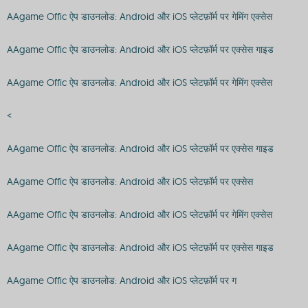
AAgame Offic ऐप डाउनलोड: Android और iOS प्लेटफ़ॉर्म पर गेमिंग एक्सेस
AAgame Offic ऐप डाउनलोड: Android और iOS प्लेटफ़ॉर्म पर एक्सेस गाइड
AAgame Offic ऐप डाउनलोड: Android और iOS प्लेटफ़ॉर्म पर गेमिंग एक्सेस
<
AAgame Offic ऐप डाउनलोड: Android और iOS प्लेटफ़ॉर्म पर एक्सेस गाइड
AAgame Offic ऐप डाउनलोड: Android और iOS प्लेटफ़ॉर्म पर एक्सेस
AAgame Offic ऐप डाउनलोड: Android और iOS प्लेटफ़ॉर्म पर गेमिंग एक्सेस
AAgame Offic ऐप डाउनलोड: Android और iOS प्लेटफ़ॉर्म पर एक्सेस गाइड
AAgame Offic ऐप डाउनलोड: Android और iOS प्लेटफ़ॉर्म पर ग