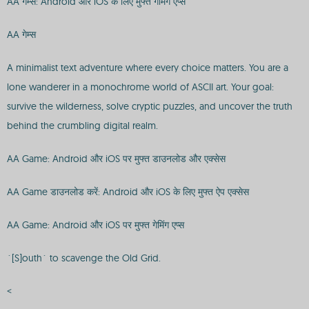
AA गेम्स: Android और iOS के लिए मुफ्त गेमिंग ऐप्स
AA गेम्स
A minimalist text adventure where every choice matters. You are a
lone wanderer in a monochrome world of ASCII art. Your goal:
survive the wilderness, solve cryptic puzzles, and uncover the truth
behind the crumbling digital realm.
AA Game: Android और iOS पर मुफ्त डाउनलोड और एक्सेस
AA Game डाउनलोड करें: Android और iOS के लिए मुफ्त ऐप एक्सेस
AA Game: Android और iOS पर मुफ्त गेमिंग एप्स
`[S]outh` to scavenge the Old Grid.
<