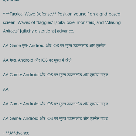
* **Tactical Wave Defense:** Position yourself on a grid-based
screen. Waves of "Jaggies" (spiky pixel monsters) and "Aliasing
Artifacts" (glitchy distortions) advance.
AA Game एप्प: Android और iOS पर मुफ्त डाउनलोड और एक्सेस
AA गेम्स: Android और iOS पर मुफ्त में खेलें
AA Game: Android और iOS पर मुफ्त डाउनलोड और एक्सेस गाइड
AA
AA Game: Android और iOS पर मुफ्त डाउनलोड और एक्सेस गाइड
AA Game: Android और iOS पर मुफ्त डाउनलोड और एक्सेस गाइड
- **A**dvance