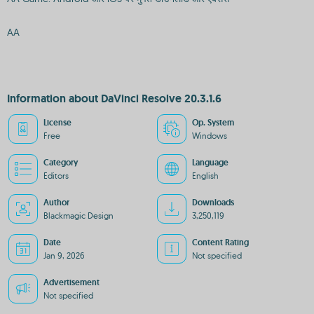
AA
Information about DaVinci Resolve 20.3.1.6
License
Op. System
Free
Windows
Category
Language
Editors
English
Author
Downloads
Blackmagic Design
3,250,119
Date
Content Rating
Jan 9, 2026
Not specified
Advertisement
Not specified