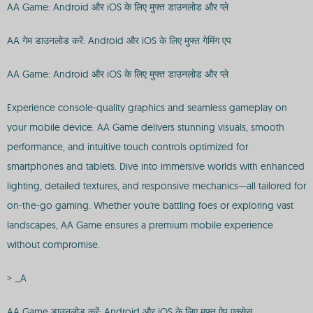
AA Game: Android और iOS के लिए मुफ्त डाउनलोड और प्ले
AA गेम डाउनलोड करें: Android और iOS के लिए मुफ्त गेमिंग एप
AA Game: Android और iOS के लिए मुफ्त डाउनलोड और प्ले
Experience console-quality graphics and seamless gameplay on
your mobile device. AA Game delivers stunning visuals, smooth
performance, and intuitive touch controls optimized for
smartphones and tablets. Dive into immersive worlds with enhanced
lighting, detailed textures, and responsive mechanics—all tailored for
on-the-go gaming. Whether you're battling foes or exploring vast
landscapes, AA Game ensures a premium mobile experience
without compromise.
> _A
AA Game डाउनलोड करें: Android और iOS के लिए मुफ्त ऐप एक्सेस