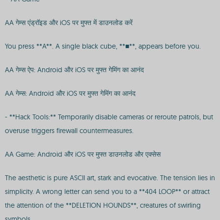
AA गेम्स एंड्रॉइड और iOS पर मुफ्त में डाउनलोड करें
You press **A**. A single black cube, **■**, appears before you.
AA गेम्स ऐप: Android और iOS पर मुफ्त गेमिंग का आनंद
AA गेम्स: Android और iOS पर मुफ्त गेमिंग का आनंद
- **Hack Tools:** Temporarily disable cameras or reroute patrols, but
overuse triggers firewall countermeasures.
AA Game: Android और iOS पर मुफ्त डाउनलोड और एक्सेस
The aesthetic is pure ASCII art, stark and evocative. The tension lies in
simplicity. A wrong letter can send you to a **404 LOOP** or attract
the attention of the **DELETION HOUNDS**, creatures of swirling
symbols.