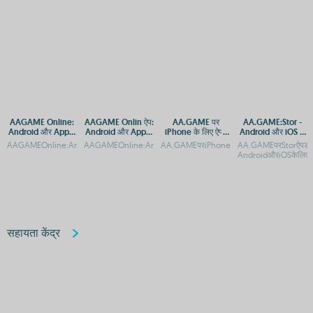
AAGAME Online:
AAGAME Onlin ऐप:
AA.GAME पर
AA.GAME:Stor -
Android और Apple
Android और Apple
iPhone के लिए ऐप्स
Android और iOS के
पर आसान एक्सेस
पर एक्सेस करें
और गेम्स डाउनलोड करें
लिए मुफ्त गेम डाउनलोड
AAGAMEOnline:AndroidऔरiOSपरमुफ्तडाउनलोडऔरएक्सेसAAGAMEOnlin:AndroidऔरAppl
AAGAMEOnline:AndroidऔरAppleपरएक्सेसकरें,APPऔरAPKडाउनलो
AA.GAMEपरiPhoneकेलिएAndroidऐप्सकैसेडा
AA.GAMEपरStorऐपडाउ
AndroidऔरiOSकेलिएमुफ
सहायता केंद्र