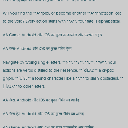
Will you find the **A**pex, or become another **A**nnotation lost
to the void? Every action starts with **A**. Your fate is alphabetical.
AA Game: Android और iOS पर मुफ्त डाउनलोड और एक्सेस गाइड
AA गेम्स: Android और iOS पर मुफ्त गेमिंग ऐप्स
Navigate by typing single letters. **N**, **S**, **E**, **W**. Your
actions are verbs distilled to their essence: **[R]EAD** a cryptic
glyph, **[U]SE** a found character (like a **/** to slash obstacles), **
[T]ALK** to other letters.
AA गेम्स: Android और iOS पर मुफ्त गेमिंग का आनंद
AA गेम्स ऐप: Android और iOS पर मुफ्त गेमिंग का आनंद
AA Game: Android और iOS पर मुफ्त डाउनलोड और एक्सेस