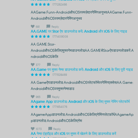
1771262466
AAGame:Funn-AndroidऔरiOSपरमज़ेदारगेमिंगअनुभवAAGame:Funn-
AndroidऔरiOSपरमज़ेदारगेमिंगअनुभव
681
Reply
AA.GAME पर Stor ऐप डाउनलोड करें: Android और iOS के लिए गाइड
1771409008
AA.GAME:Stor-
AndroidऔरiOSकेलिएमुफ्तगेमडाउनलोडAA.GAMEसेStorऐपडाउनलोडकरें:A
ndroidऔरiOSकेलि
377
Reply
AA.Game पर मुफ्त गेम्स डाउनलोड करें: Android और iOS के लिए पूरी गाइड
1771528469
AA.Gameऐपडाउनलोड:AndroidऔरiOSप्लेटफॉर्मपरगेमिंगएक्सेसAA.Game:
AndroidऔरiOSपरमुफ्तगेम्सडाउ
965
Reply
AAgame App डाउनलोड: Android और iOS के लिए मुफ्त गेमिंग प्लेटफॉर्म
1771654076
AAgameAppडाउनलोड:AndroidऔरiOSकेलिएगेमिंगप्लेटफ़ॉर्मAAgameAp
pडाउनलोड:AndroidऔरiOSकेलिएगेम
1073
Reply
AA गेम्स एंड्रॉइड और iOS पर मुफ्त में खेलने के लिए डाउनलोड करें