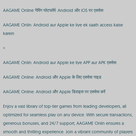
AAGAME Online गेमिंग प्लेटफॉर्म: Android और iOS पर एक्सेस
AAGAME Onlin: Android aur Apple ke liye ek saath access kaise
karein
<
AAGAME Onlin: Android aur Apple ke liye APP aur APK एक्सेस
AAGAME Online: Android और Apple के लिए एक्सेस गाइड
AAGAME Online: Android और Apple डिवाइस पर एक्सेस करें
Enjoy a vast library of top-tier games from leading developers, all
optimized for seamless play on any device. With secure transactions,
generous bonuses, and 24/7 support, AAGAME Onlin ensures a
smooth and thrilling experience. Join a vibrant community of players