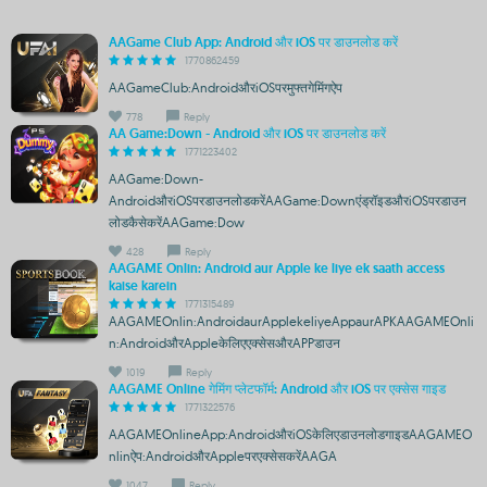
AAGame Club App: Android और iOS पर डाउनलोड करें
1770862459
AAGameClub:AndroidऔरiOSपरमुफ्तगेमिंगऐप
778
Reply
AA Game:Down - Android और iOS पर डाउनलोड करें
1771223402
AAGame:Down-
AndroidऔरiOSपरडाउनलोडकरेंAAGame:Downएंड्रॉइडऔरiOSपरडाउन
लोडकैसेकरेंAAGame:Dow
428
Reply
AAGAME Onlin: Android aur Apple ke liye ek saath access
kaise karein
1771315489
AAGAMEOnlin:AndroidaurApplekeliyeAppaurAPKAAGAMEOnli
n:AndroidऔरAppleकेलिएएक्सेसऔरAPPडाउन
1019
Reply
AAGAME Online गेमिंग प्लेटफॉर्म: Android और iOS पर एक्सेस गाइड
1771322576
AAGAMEOnlineApp:AndroidऔरiOSकेलिएडाउनलोडगाइडAAGAMEO
nlinऐप:AndroidऔरAppleपरएक्सेसकरेंAAGA
1047
Reply