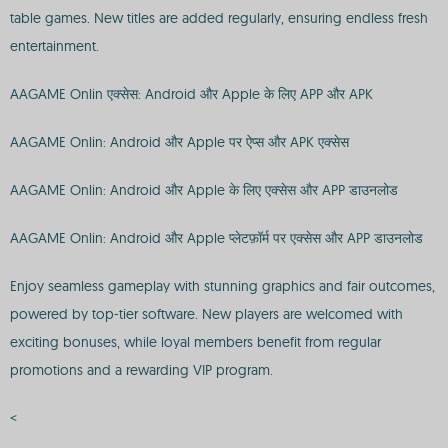
table games. New titles are added regularly, ensuring endless fresh
entertainment.
AAGAME Onlin एक्सेस: Android और Apple के लिए APP और APK
AAGAME Onlin: Android और Apple पर ऐप्स और APK एक्सेस
AAGAME Onlin: Android और Apple के लिए एक्सेस और APP डाउनलोड
AAGAME Onlin: Android और Apple प्लेटफ़ॉर्म पर एक्सेस और APP डाउनलोड
Enjoy seamless gameplay with stunning graphics and fair outcomes,
powered by top-tier software. New players are welcomed with
exciting bonuses, while loyal members benefit from regular
promotions and a rewarding VIP program.
<