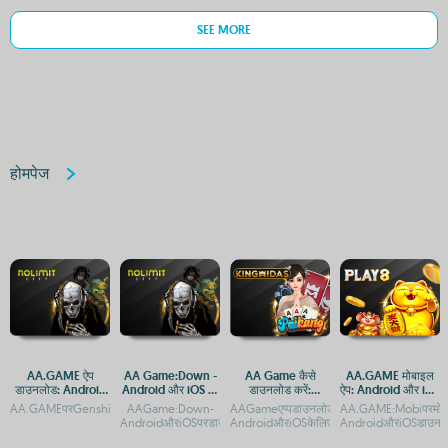
SEE MORE
होमपेज
AA.GAME ऐप
AA Game:Down -
AA Game कैसे
AA.GAME मोबाइल
डाउनलोड: Android
Android और iOS पर
डाउनलोड करें:
ऐप: Android और iOS
और iOS प्लेटफ़ॉर्म पर
डाउनलोड करें
Android और iOS
पर आसान एक्सेस
AA.GAMEपरGenshinImpactAPKडाउनलोड:AndroidऔरiOSगाइडAA.GAMEऐपडाउनलोडगाइड:
AAGame:Down-
AAGameएप्पडाउनलोडकरें-
AA.GAME:Mobiपरमोबाइल
एक्सेस गाइड
गाइड
AndroidऔरiOSपरडाउनलोडकरेंAAGame:Downएंड्रॉइडऔरiOSपरडाउ
AndroidऔरiOSकेलिएमुफ्तगेमिंगप्लेटफॉर्मAAG
AndroidऔरiOSडाउनलो