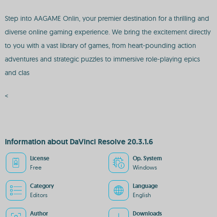
Step into AAGAME Onlin, your premier destination for a thrilling and
diverse online gaming experience. We bring the excitement directly
to you with a vast library of games, from heart-pounding action
adventures and strategic puzzles to immersive role-playing epics
and clas
<
Information about DaVinci Resolve 20.3.1.6
License
Op. System
Free
Windows
Category
Language
Editors
English
Author
Downloads