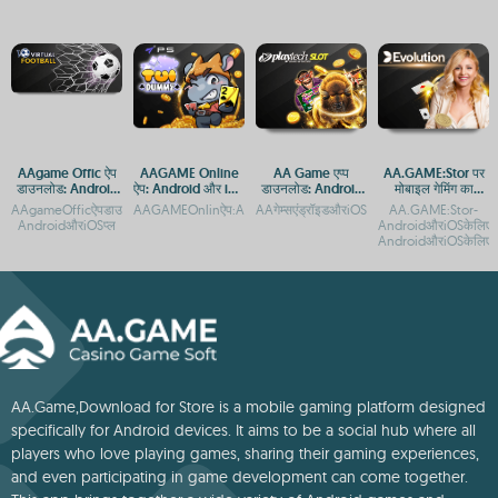
AAgame Offic ऐप
AAGAME Online
AA Game एप्प
AA.GAME:Stor पर
डाउनलोड: Android
ऐप: Android और iOS
डाउनलोड: Android
मोबाइल गेमिंग का
और iOS प्लेटफ़ॉर्म पर
पर डाउनलोड करें
और iOS पर मुफ्त गेमिंग
अनुभव
AAgameOfficऐपडाउनलोड:AndroidऔरiOSप्लेटफ़ॉर्मपरएक्सेसAAgameOfficऐपडाउनलोड-
AAGAMEOnlinऐप:AndroidऔरAppleपरएक्सेसकरेंAAGAMEOnlinऐपडाउ
AAगेम्सएंड्रॉइडऔरiOSपरमुफ्तमेंडाउनलोडकरनेकेल
AA.GAME:Stor-
गेमिंग एक्सेस
एक्सेस
AndroidऔरiOSप्ल
AndroidऔरiOSकेलिए
AndroidऔरiOSकेलिएमु
AA.Game,Download for Store is a mobile gaming platform designed
specifically for Android devices. It aims to be a social hub where all
players who love playing games, sharing their gaming experiences,
and even participating in game development can come together.