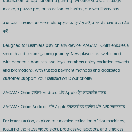
destination for top-tier online gaming. Whether you're a strategy
master, a puzzle pro, or an action enthusiast, our vast library has
AAGAME Online: Android और Apple पर एक्सेस करें, APP और APK डाउनलोड
करें
Designed for seamless play on any device, AAGAME Onlin ensures a
smooth and secure gaming journey. New players are welcomed
with generous bonuses, and loyal members enjoy exclusive rewards
and promotions. With trusted payment methods and dedicated
customer support, your satisfaction is our priority.
AAGAME Onlin एक्सेस: Android और Apple ऐप डाउनलोड गाइड
AAGAME Onlin: Android और Apple प्लेटफ़ॉर्म पर एक्सेस और APK डाउनलोड
For instant action, explore our massive collection of slot machines,
featuring the latest video slots, progressive jackpots, and timeless