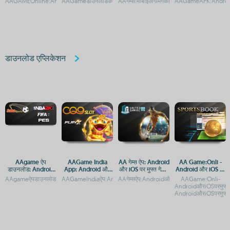
AAGAMEOnline:AndroidऔरAppleपरऐप्सऔरAPKएक्सेसAAGAMEOnlin:AndroidऔरAppleके
AAGameडाउनलोडकरें:AndroidऔरiOSकेलिएमुफ्तगेमिंगऐपAAGame:And
AAगेम्स:मोबाइलगेमिंगकाआनंदएंड्रॉइडऔरiOSपर
AAGameAPK:Android
APK Access
एप
डाउनलोड एप्लिकेशन
AAgame ऐप
AAGame India
AA गेम्स ऐप: Android
AA Game:Onli -
डाउनलोड: Android
App: Android और
और iOS पर मुफ्त गेमिंग
Android और iOS पर
और iOS प्लेटफ़ॉर्म पर
iOS पर डाउनलोड करें
का आनंद
मुफ्त गेमिंग एप
AAgameऐपडाउनलोड:AndroidऔरiOSप्लेटफ़ॉर्मपरगेमिंगएक्सेसAAgameऐपडाउनलोड:AndroidऔरiO
AAGameIndiaऐप:AndroidऔरiOSपरडाउनलोडकरेंAAGameIndia:And
AAगेम्सऐप:AndroidऔरiOSपरमुफ्तगेमिंगकाआनंद
AAGame:Onli-
गेमिंग एक्सेस
AndroidऔरiOSपरमुफ्त
AndroidऔरiOSपरमुफ्त