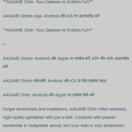
**AAGAME Onlin: Your Gateway to Endless Fun**
AAGAME Online App: Android और iOS पर डाउनलोड करें
**AAGAME Onlin: Your Gateway to Endless Fun**
<
AAGAME Online: Android और Apple पर एक्सेस करें, APP और APK डाउनलोड
करें
AAGAME Online प्लेटफ़ॉर्म: Android और iOS के लिए एक्सेस गाइड
AAGAME Onlin: Android और Apple पर एक्सेस कैसे करें
Forget downloads and installations. AAGAME Onlin offers seamless,
high-quality gameplay with just a click. Compete with players
worldwide in multiplayer arenas, test your skills in solo adventures,