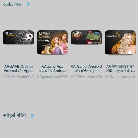
स्लॉट गेम्स
AAGAME Online:
AAgame App
AA Game: Android
AA गेम्स एंड्रॉइड और
Android और Apple
डाउनलोड: Android
और iOS पर मुफ्त
iOS पर मुफ्त में खेलने
डिवाइस पर एक्सेस करें
और iOS के लिए गेमिंग
डाउनलोड और एक्सेस
के लिए डाउनलोड करें
AAGAMEOnlinऐप:AndroidऔरAppleपरएक्सेसकरेंAAGAMEOnlinऐप:AndroidऔरAppleपरकैस
AAgameAppडाउनलोड:AndroidऔरiOSकेलिएगेमिंगप्लेटफ़ॉर्मAAgameA
AAगेम्स:AndroidऔरiOSकेलिएमुफ्तगेमिंगऐप्
AAGame:AndroidऔरiOS
प्लेटफॉर्म
स्पोर्ट्स बेटिंग