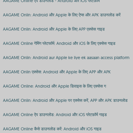
AAGAME Online ऐप डाउनलोड - Android और iOS प्लेटफ़ॉर्म
AAGAME Onlin: Android और Apple के लिए ऐप्स और APK डाउनलोड करें
AAGAME Onlin: Android और Apple के लिए APP एक्सेस गाइड
AAGAME Online गेमिंग प्लेटफॉर्म: Android और iOS के लिए एक्सेस गाइड
AAGAME Onlin: Android aur Apple ke liye ek aasaan access platform
AAGAME Onlin एक्सेस: Android और Apple के लिए APP और APK
AAGAME Online: Android और Apple डिवाइस के लिए एक्सेस ग
AAGAME Onlin: Android और Apple पर एक्सेस करें, APP और APK डाउनलोड
AAGAME Online ऐप डाउनलोड: Android और iOS प्लेटफ़ॉर्म गाइड
AAGAME Online कैसे डाउनलोड करें: Android और iOS गाइड