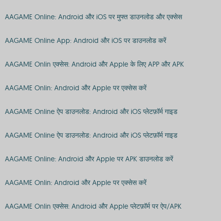
AAGAME Online: Android और iOS पर मुफ्त डाउनलोड और एक्सेस
AAGAME Online App: Android और iOS पर डाउनलोड करें
AAGAME Onlin एक्सेस: Android और Apple के लिए APP और APK
AAGAME Onlin: Android और Apple पर एक्सेस करें
AAGAME Online ऐप डाउनलोड: Android और iOS प्लेटफ़ॉर्म गाइड
AAGAME Online ऐप डाउनलोड: Android और iOS प्लेटफ़ॉर्म गाइड
AAGAME Online: Android और Apple पर APK डाउनलोड करें
AAGAME Onlin: Android और Apple पर एक्सेस करें
AAGAME Onlin एक्सेस: Android और Apple प्लेटफ़ॉर्म पर ऐप/APK