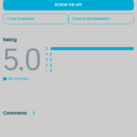
REVIEW THE APP
ADD TO WISHLIST
ADD TO RECOMMENDED
Rating
5.0
5
4
3
2
1
40 reviews
Comments