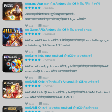
AAgame App डाउनलोड: Android और iOS के लिए गेमिंग प्लेटफॉर्म
1768488187
-ऑफ़लाइनगेमिंगविकल्प-सुरक्षितभुगतानप्रणाली-
आसानडाउनलोडऔरइंस्टॉलेशनप्रक्रियाAAgameऐपप्लेट
334
Reply
AA Game APK: Android और iOS के लिए डाउनलोड गाइड
1769884944
AAGameAPK:AndroidऔरiOSकेलिएडाउनलोडगाइडFast,challenging,a
ndsatisfying."AAGame:APK"isadist
973
Reply
AAGame India App: Android और iOS पर डाउनलोड करें
1770972023
AAGameIndiaApp:AndroidऔरAppleडिवाइसकेलिएडाउनलोडगाइडAAG
ameIndiaऐप:AndroidऔरiOSपरडाउनलोडकर
603
Reply
AAGAME Onlin गेमिंग प्लेटफ़ॉर्म: Android और iOS पर एक्सेस करें
1770978871
AAGAMEOnlinऐप:AndroidऔरAppleपरएक्सेसकरेंAAGAMEOnlin:And
roidऔरiOSकेलिएएक्सेसगाइडAAGAMEOnl
1074
Reply
AAGAME Offic ऐप डाउनलोड: Android और iOS प्लेटफ़ॉर्म गाइड
1771858778