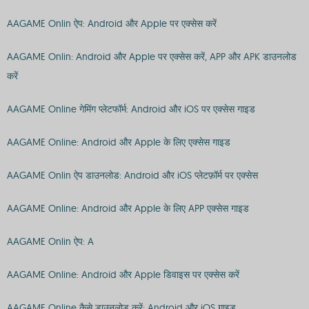
AAGAME Onlin ऐप: Android और Apple पर एक्सेस करें
AAGAME Onlin: Android और Apple पर एक्सेस करें, APP और APK डाउनलोड
करें
AAGAME Online गेमिंग प्लेटफॉर्म: Android और iOS पर एक्सेस गाइड
AAGAME Online: Android और Apple के लिए एक्सेस गाइड
AAGAME Onlin ऐप डाउनलोड: Android और iOS प्लेटफ़ॉर्म पर एक्सेस
AAGAME Online: Android और Apple के लिए APP एक्सेस गाइड
AAGAME Onlin ऐप: A
AAGAME Online: Android और Apple डिवाइस पर एक्सेस करें
AAGAME Online कैसे डाउनलोड करें: Android और iOS गाइड