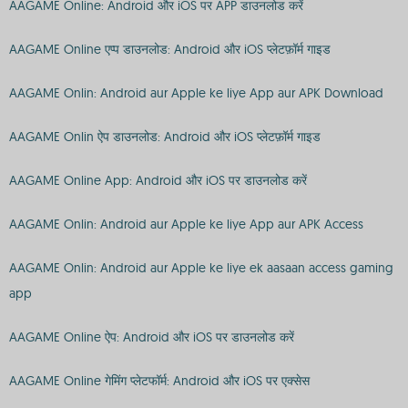
AAGAME Online: Android और iOS पर APP डाउनलोड करें
AAGAME Online एप्प डाउनलोड: Android और iOS प्लेटफ़ॉर्म गाइड
AAGAME Onlin: Android aur Apple ke liye App aur APK Download
AAGAME Onlin ऐप डाउनलोड: Android और iOS प्लेटफ़ॉर्म गाइड
AAGAME Online App: Android और iOS पर डाउनलोड करें
AAGAME Onlin: Android aur Apple ke liye App aur APK Access
AAGAME Onlin: Android aur Apple ke liye ek aasaan access gaming
app
AAGAME Online ऐप: Android और iOS पर डाउनलोड करें
AAGAME Online गेमिंग प्लेटफॉर्म: Android और iOS पर एक्सेस