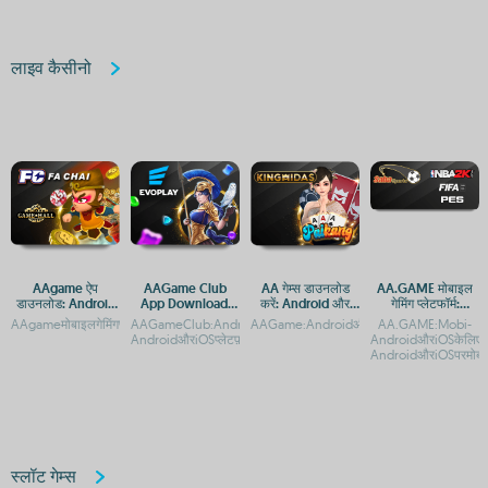
लाइव कैसीनो
AAgame ऐप
AAGame Club
AA गेम्स डाउनलोड
AA.GAME मोबाइल
डाउनलोड: Android
App Download:
करें: Android और
गेमिंग प्लेटफॉर्म:
और iOS प्लेटफ़ॉर्म पर
Android & iOS APK
iOS पर मुफ्त गेमिंग एप्स
Android और iOS पर
AAgameमोबाइलगेमिंगप्लेटफॉर्म:AndroidऔरiOSपरडाउनलोडवएक्सेसगाइडAAgameऐपडाउनलोड:
AAGameClub:AndroidऔरiOSकेलिएऐपडाउनलोडगाइडAAGameClubऐ
AAGame:AndroidऔरiOSपरमुफ्तडाउनलोडऔरएक
AA.GAME:Mobi-
गेमिंग एक्सेस
Access Guide
एक्सेस गाइड
AndroidऔरiOSप्लेटफ़ॉर्मपरएक
AndroidऔरiOSकेलिएऐ
AndroidऔरiOSपरमोबाइल
स्लॉट गेम्स