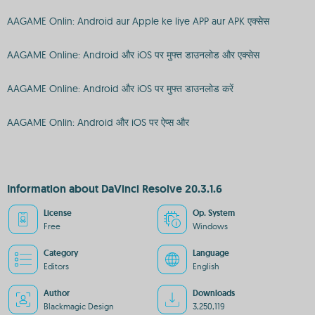
AAGAME Onlin: Android aur Apple ke liye APP aur APK एक्सेस
AAGAME Online: Android और iOS पर मुफ्त डाउनलोड और एक्सेस
AAGAME Online: Android और iOS पर मुफ्त डाउनलोड करें
AAGAME Onlin: Android और iOS पर ऐप्स और
Information about DaVinci Resolve 20.3.1.6
License
Op. System
Free
Windows
Category
Language
Editors
English
Author
Downloads
Blackmagic Design
3,250,119