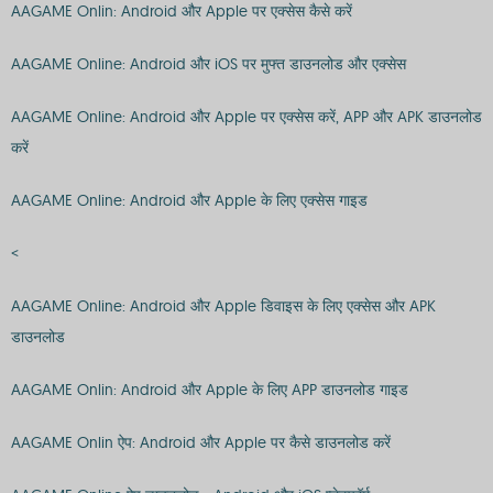
AAGAME Onlin: Android और Apple पर एक्सेस कैसे करें
AAGAME Online: Android और iOS पर मुफ्त डाउनलोड और एक्सेस
AAGAME Online: Android और Apple पर एक्सेस करें, APP और APK डाउनलोड
करें
AAGAME Online: Android और Apple के लिए एक्सेस गाइड
<
AAGAME Online: Android और Apple डिवाइस के लिए एक्सेस और APK
डाउनलोड
AAGAME Onlin: Android और Apple के लिए APP डाउनलोड गाइड
AAGAME Onlin ऐप: Android और Apple पर कैसे डाउनलोड करें