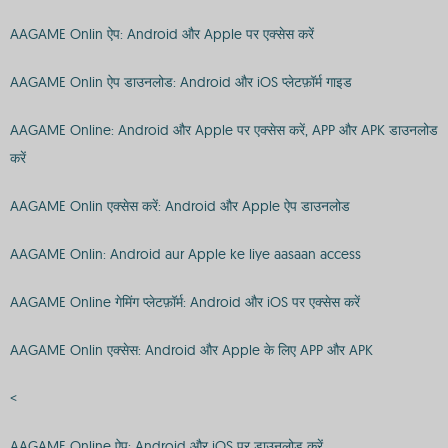
AAGAME Onlin ऐप: Android और Apple पर एक्सेस करें
AAGAME Onlin ऐप डाउनलोड: Android और iOS प्लेटफ़ॉर्म गाइड
AAGAME Online: Android और Apple पर एक्सेस करें, APP और APK डाउनलोड
करें
AAGAME Onlin एक्सेस करें: Android और Apple ऐप डाउनलोड
AAGAME Onlin: Android aur Apple ke liye aasaan access
AAGAME Online गेमिंग प्लेटफ़ॉर्म: Android और iOS पर एक्सेस करें
AAGAME Onlin एक्सेस: Android और Apple के लिए APP और APK
<
AAGAME Online ऐप: Android और iOS पर डाउनलोड करें