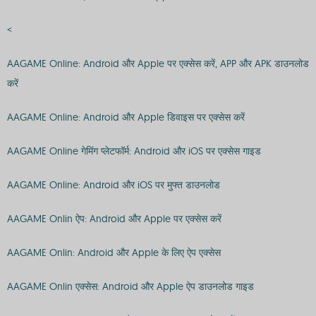
<
AAGAME Online: Android और Apple पर एक्सेस करें, APP और APK डाउनलोड
करें
AAGAME Online: Android और Apple डिवाइस पर एक्सेस करें
AAGAME Online गेमिंग प्लेटफॉर्म: Android और iOS पर एक्सेस गाइड
AAGAME Online: Android और iOS पर मुफ्त डाउनलोड
AAGAME Onlin ऐप: Android और Apple पर एक्सेस करें
AAGAME Onlin: Android और Apple के लिए ऐप एक्सेस
AAGAME Onlin एक्सेस: Android और Apple ऐप डाउनलोड गाइड