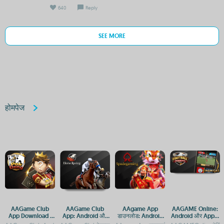
640
Reply
SEE MORE
होमपेज
AAGame Club
AAGame Club
AAgame App
AAGAME Online:
App Download -
App: Android और
डाउनलोड: Android
Android और Apple
Android & iOS APK
iOS पर डाउनलोड करें
और iOS के लिए गेमिंग
प्लेटफ़ॉर्म पर एक्सेस करें