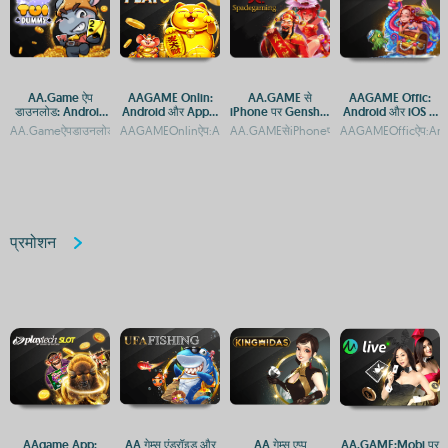
AA.Game ऐप
AAGAME Onlin:
AA.GAME से
AAGAME Offic:
डाउनलोड: Android
Android और Apple
iPhone पर Genshin
Android और iOS के
और iOS प्लेटफ़ॉर्म पर
प्लेटफ़ॉर्म पर एक्सेस और
Impact डाउनलोड और
लिए ऐप डाउनलोड गाइड
AA.Gameऐपडाउनलोडकरें:AndroidऔरiOSकेलिएगेमिंगप्लेटफ़ॉर्मAA.Gameपरमुफ्AA.Gameऐपडा
AAGAMEOnlinऐप:AndroidऔरAppleपरएक्सेसकरेंAAGAMEOnlineऐ
AA.GAMEसेiPhoneपरGenshinImpactडाउनलोड
AAGAMEOfficऐप:And
गेमिंग एक्सेस
APP डाउनलोड गाइड
अपडेट कैसे करें
प्रमोशन
AAgame App:
AA गेम्स एंड्रॉइड और
AA गेम्स एप्प
AA.GAME:Mobi पर