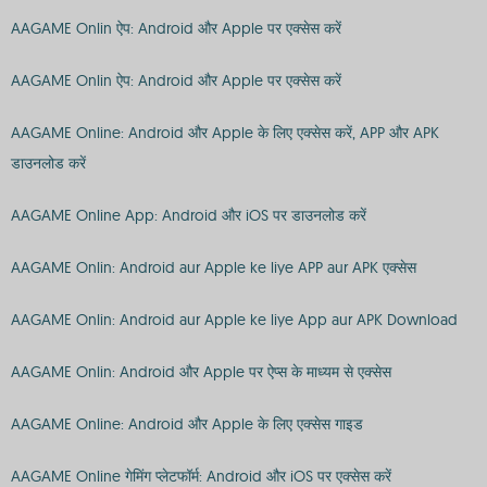
AAGAME Onlin ऐप: Android और Apple पर एक्सेस करें
AAGAME Onlin ऐप: Android और Apple पर एक्सेस करें
AAGAME Online: Android और Apple के लिए एक्सेस करें, APP और APK
डाउनलोड करें
AAGAME Online App: Android और iOS पर डाउनलोड करें
AAGAME Onlin: Android aur Apple ke liye APP aur APK एक्सेस
AAGAME Onlin: Android aur Apple ke liye App aur APK Download
AAGAME Onlin: Android और Apple पर ऐप्स के माध्यम से एक्सेस
AAGAME Online: Android और Apple के लिए एक्सेस गाइड
AAGAME Online गेमिंग प्लेटफॉर्म: Android और iOS पर एक्सेस करें