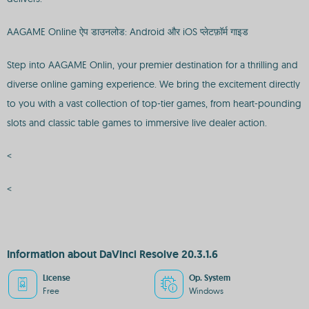
AAGAME Online ऐप डाउनलोड: Android और iOS प्लेटफ़ॉर्म गाइड
Step into AAGAME Onlin, your premier destination for a thrilling and
diverse online gaming experience. We bring the excitement directly
to you with a vast collection of top-tier games, from heart-pounding
slots and classic table games to immersive live dealer action.
<
<
Information about DaVinci Resolve 20.3.1.6
License
Op. System
Free
Windows