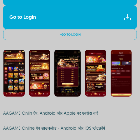
Go to Login
>GO TO LOGIN
AAGAME Onlin ऐप: Android और Apple पर एक्सेस करें
AAGAME Online ऐप डाउनलोड - Android और iOS प्लेटफ़ॉर्म