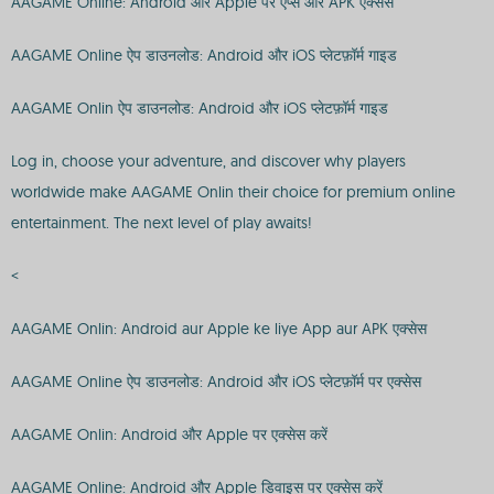
AAGAME Online: Android और Apple पर ऐप्स और APK एक्सेस
AAGAME Online ऐप डाउनलोड: Android और iOS प्लेटफ़ॉर्म गाइड
AAGAME Onlin ऐप डाउनलोड: Android और iOS प्लेटफ़ॉर्म गाइड
Log in, choose your adventure, and discover why players
worldwide make AAGAME Onlin their choice for premium online
entertainment. The next level of play awaits!
<
AAGAME Onlin: Android aur Apple ke liye App aur APK एक्सेस
AAGAME Online ऐप डाउनलोड: Android और iOS प्लेटफ़ॉर्म पर एक्सेस
AAGAME Onlin: Android और Apple पर एक्सेस करें
AAGAME Online: Android और Apple डिवाइस पर एक्सेस करें