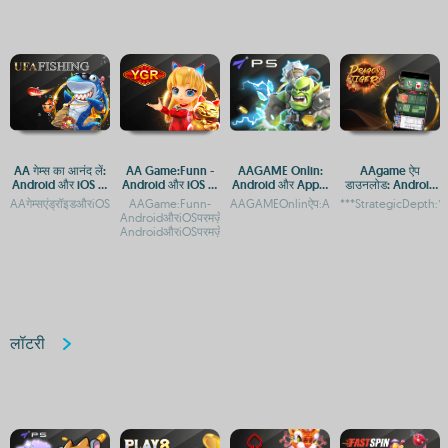
AA गेम्स का आनंद लें:
AA Game:Funn -
AAGAME Onlin:
AAgame ऐप
Android और iOS पर
Android और iOS पर
Android और Apple
डाउनलोड: Android
मुफ्त डाउनलोड
मज़ेदार गेमिंग अनुभव
के लिए APP डाउनलोड
और iOS प्लेटफ़ॉर्म पर
AAगेम्सएंड्रॉइडऔरiOSपरमुफ्तमेंखेलनेकेलिएडाउनलोडकरेंAAगेम्सएंड्रॉइडऔरiOSपरमुफ्तमेंखेलनेके
AAGame:Funn-
AAGAMEOnlinऐप:AndroidऔरiOSपरमुफ्तडाउ
***StrategicDepth:
करें
गेमिंग एक्सेस
AndroidऔरiOSपरमज़ेदारगेमिंगअनुभवAAGame:Funn-
AndroidऔरiOSपरमज़ेदारगेमिंगअनुभव
लॉटरी