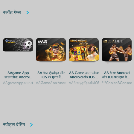
स्लॉट गेम्स
AAgame App
AA गेम्स एंड्रॉइड और
AA Game डाउनलोड:
AA गेम्स: Android
डाउनलोड: Android
iOS पर मुफ्त में
Android और iOS के
और iOS पर मुफ्त गेमिंग
और iOS के लिए गेमिंग
डाउनलोड करें
लिए मुफ्त गेमिंग ऐप
ऐप्स का एक्सेस
AAgameAppडाउनलोड:AndroidऔरiOSकेलिएगेमिंगप्लेटफ़ॉर्मAAgameApp:AndroidऔरiOSकेलि
AAGameApp:AndroidऔरiOSकेलिएमुफ्तडाउनलोडAAगेम्सएंड्रॉइडऔरiOSप
AAगेम्स:एंड्रॉइडऔरiOSपरमुफ्तगेमिंगकाआनंदAAगेम
***Choice&Conseque
प्लेटफॉर्म
स्पोर्ट्स बेटिंग