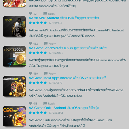
AAGAMEOfficऐप:AndroidऔरAppleकेलिएपूरीगाइडAAGAMEOfficऐपडा
उनलोड:AndroidऔरiOSप्लेटफ़ॉर्मगाइ
321
Reply
AA गेम APK: Android और iOS के लिए मुफ्त डाउनलोड
1771216903
AAGameAPK:AndroidऔरiOSपरडाउनलोडकरेंAAGameAPK:Android
औरiOSकेलिएडाउनलोडगाइडAAGameAPK:Andro
982
Reply
AA Game: Android और iOS पर मुफ्त डाउनलोड और एक्सेस
1771245008
AAगेम्सएंड्रॉइडऔरiOSपरमुफ्तमेंडाउनलोडकरनेकेलिएAAGame:Androidऔरi
OSकेलिएमुफ्तडाउनलोडऔरएक्स
589
Reply
AAGame India App: Android और iOS पर डाउनलोड करें
1771379378
AAGameIndiaऐपडाउनलोड:AndroidऔरiOSप्लेटफॉर्मपरएक्सेसAAGameI
ndiaApp:AndroidऔरiOSपरडाउनलोडक
618
Reply
AA Game:Onli - Android और iOS पर मुफ्त गेमिंग ऐप
1772484596
AAGame:Onli-AndroidऔरiOSपरमुफ्तगेमिंगऐपAAGame:Onli-
AndroidऔरiOSपरमुफ्तगेमिंगएप्लिकेशनAAG