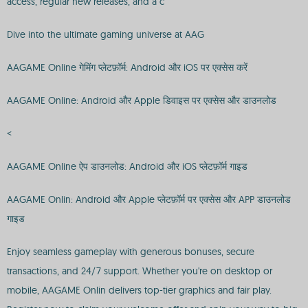
access, regular new releases, and a c
Dive into the ultimate gaming universe at AAG
AAGAME Online गेमिंग प्लेटफ़ॉर्म: Android और iOS पर एक्सेस करें
AAGAME Online: Android और Apple डिवाइस पर एक्सेस और डाउनलोड
<
AAGAME Online ऐप डाउनलोड: Android और iOS प्लेटफ़ॉर्म गाइड
AAGAME Onlin: Android और Apple प्लेटफ़ॉर्म पर एक्सेस और APP डाउनलोड
गाइड
Enjoy seamless gameplay with generous bonuses, secure
transactions, and 24/7 support. Whether you're on desktop or
mobile, AAGAME Onlin delivers top-tier graphics and fair play.