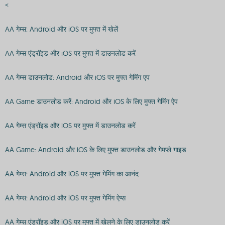
<
AA गेम्स: Android और iOS पर मुफ्त में खेलें
AA गेम्स एंड्रॉइड और iOS पर मुफ्त में डाउनलोड करें
AA गेम्स डाउनलोड: Android और iOS पर मुफ्त गेमिंग एप
AA Game डाउनलोड करें: Android और iOS के लिए मुफ्त गेमिंग ऐप
AA गेम्स एंड्रॉइड और iOS पर मुफ्त में डाउनलोड करें
AA Game: Android और iOS के लिए मुफ्त डाउनलोड और गेमप्ले गाइड
AA गेम्स: Android और iOS पर मुफ्त गेमिंग का आनंद
AA गेम्स: Android और iOS पर मुफ्त गेमिंग ऐप्स
AA गेम्स एंड्रॉइड और iOS पर मुफ्त में खेलने के लिए डाउनलोड करें