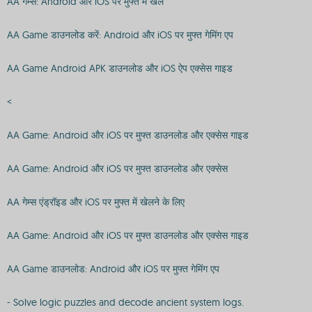
AA गेम्स: Android और iOS पर मुफ्त में खेलें
AA Game डाउनलोड करें: Android और iOS पर मुफ्त गेमिंग एप
AA Game Android APK डाउनलोड और iOS ऐप एक्सेस गाइड
<
AA Game: Android और iOS पर मुफ्त डाउनलोड और एक्सेस गाइड
AA Game: Android और iOS पर मुफ्त डाउनलोड और एक्सेस
AA गेम्स एंड्रॉइड और iOS पर मुफ्त में खेलने के लिए
AA Game: Android और iOS पर मुफ्त डाउनलोड और एक्सेस गाइड
AA Game डाउनलोड: Android और iOS पर मुफ्त गेमिंग एप
- Solve logic puzzles and decode ancient system logs.