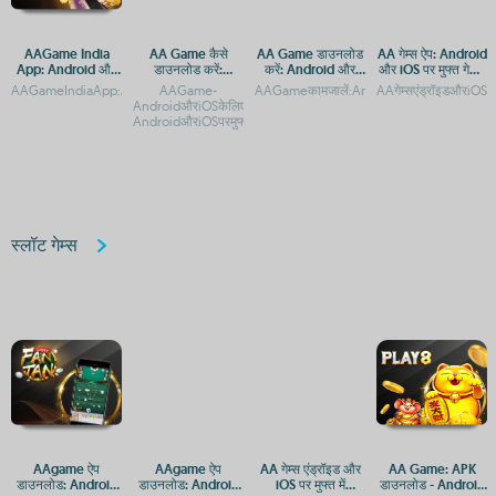
AAGame India
AA Game कैसे
AA Game डाउनलोड
AA गेम्स ऐप: Android
App: Android और
डाउनलोड करें:
करें: Android और
और iOS पर मुफ्त गेमिंग
iOS पर डाउनलोड करें
Android और iOS
iOS पर मुफ्त गेमिंग एप
का आनंद
AAGameIndiaApp:AndroidऔरiOSपरडाउनलोडकरेंAAGameIndiaऐप:AndroidऔरiOSपरडाउ
AAGame-
AAGameकामजालें:AndroidऔरiOSपरडाउनलोडकरे
AAगेम्सएंड्रॉइडऔरiOSपर
गाइड
AndroidऔरiOSकेलिएमुफ्तडाउनलोडऔरप्लेAAगेम्सऐप-
AndroidऔरiOSपरमुफ्तगेमिंगकाआनंदAAगेम
स्लॉट गेम्स
AAgame ऐप
AAgame ऐप
AA गेम्स एंड्रॉइड और
AA Game: APK
डाउनलोड: Android
डाउनलोड: Android
iOS पर मुफ्त में
डाउनलोड - Android