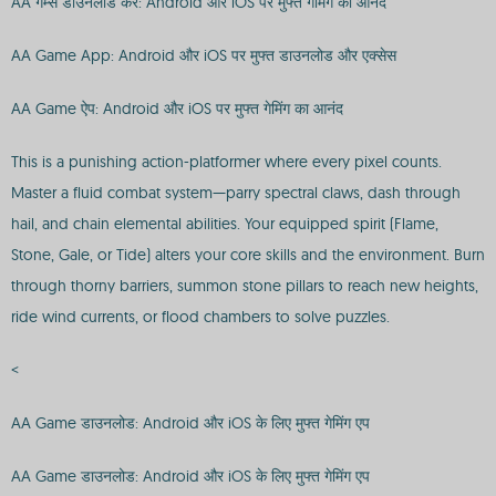
AA गेम्स डाउनलोड करें: Android और iOS पर मुफ्त गेमिंग का आनंद
AA Game App: Android और iOS पर मुफ्त डाउनलोड और एक्सेस
AA Game ऐप: Android और iOS पर मुफ्त गेमिंग का आनंद
This is a punishing action-platformer where every pixel counts.
Master a fluid combat system—parry spectral claws, dash through
hail, and chain elemental abilities. Your equipped spirit (Flame,
Stone, Gale, or Tide) alters your core skills and the environment. Burn
through thorny barriers, summon stone pillars to reach new heights,
ride wind currents, or flood chambers to solve puzzles.
<
AA Game डाउनलोड: Android और iOS के लिए मुफ्त गेमिंग एप
AA Game डाउनलोड: Android और iOS के लिए मुफ्त गेमिंग एप