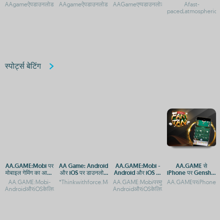
और iOS प्लेटफ़ॉर्म पर
और iOS प्लेटफ़ॉर्म पर
डाउनलोड करें
और iOS पर गेमिंग
AAgameऐपडाउनलोड:AndroidऔरiOSप्लेटफ़ॉर्मपरगेमिंगएक्सेसAAgameऐपडाउनलोड:AndroidऔरiO
AAgameऐपडाउनलोड:AndroidऔरiOSप्लेटफ़ॉर्मपरगेमिंगएक्सेस
AAGameएप्पडाउनलोड:AndroidऔरiOSकेलिएमुफ्तगेमि
Afast-
गेमिंग एक्सेस
गेमिंग एक्सेस
अनुभव
paced,atmosphericb
स्पोर्ट्स बेटिंग
AA.GAME:Mobi पर
AA Game: Android
AA.GAME:Mobi -
AA.GAME से
मोबाइल गेमिंग का आनंद
और iOS पर डाउनलोड
Android और iOS पर
iPhone पर Genshin
लें - Android और
और एक्सेस गाइड
आसान एक्सेस
Impact डाउनलोड और
AA.GAME:Mobi-
*Thinkwithforce.Movewithpurpose.Ascendthearchitecture.*A
AA.GAME:Mobiपरमुफ्तमेंगेमडाउनलोडकरें-
AA.GAMEपरiPhoneकेल
iOS के लिए एक्सेस करें
प्ले करें
AndroidऔरiOSकेलिएऐपडाउनलोडगाइडAA.GAME:MobiपरAndroidऔरiOSकेलिएमोबाइलगेम्सडाउ
AndroidऔरiOSकेलिएएक्सेसAA.GAMEमोबाइल