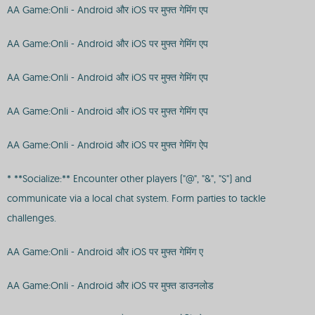
AA Game:Onli - Android और iOS पर मुफ्त गेमिंग एप
AA Game:Onli - Android और iOS पर मुफ्त गेमिंग एप
AA Game:Onli - Android और iOS पर मुफ्त गेमिंग एप
AA Game:Onli - Android और iOS पर मुफ्त गेमिंग एप
AA Game:Onli - Android और iOS पर मुफ्त गेमिंग ऐप
* **Socialize:** Encounter other players ("@", "&", "$") and
communicate via a local chat system. Form parties to tackle
challenges.
AA Game:Onli - Android और iOS पर मुफ्त गेमिंग ए
AA Game:Onli - Android और iOS पर मुफ्त डाउनलोड