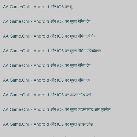
AA Game:Onli - Android और iOS पर मु
AA Game:Onli - Android और iOS पर मुफ्त गेमिंग ऐप
AA Game:Onli - Android और iOS पर मुफ्त गेमिंग एपीके
AA Game:Onli - Android और iOS पर मुफ्त गेमिंग एप्लिकेशन
AA Game:Onli - Android और iOS पर मुफ्त गेमिंग ऐप
AA Game:Onli - Android और iOS पर मुफ्त गेमिंग एप
AA Game:Onli - Android और iOS पर डाउनलोड करें
AA Game:Onli - Android और iOS पर मुफ्त डाउनलोड और एक्सेस
AA Game:Onli - Android और iOS पर मुफ्त डाउनलोड