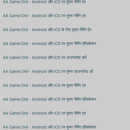
AA Game:Onli - Android और iOS पर मुफ्त गेमिंग एप
AA Game:Onli - Android और iOS पर मुफ्त गेमिंग एप
AA Game:Onli - Android और iOS के लिए मुफ्त गेमिंग ऐप
AA Game:Onli - Android और iOS पर मुफ्त गेमिंग एप्लिकेशन
AA Game:Onli - Android और iOS पर डाउनलोड करें
AA Game:Onli - Android और iOS पर मुफ्त डाउनलोड औ
AA Game:Onli - Android और iOS पर मुफ्त गेमिंग एप
AA Game:Onli - Android और iOS पर मुफ्त गेमिंग एप्लिकेशन
AA Game:Onli - Android और iOS पर मुफ्त गेमिंग एप
AA Game:Onli - Android और iOS पर मुफ्त गेमिंग एप्लिकेशन