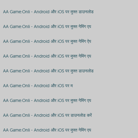
AA Game:Onli - Android और iOS पर मुफ्त डाउनलोड
AA Game:Onli - Android और iOS पर मुफ्त गेमिंग एप
AA Game:Onli - Android और iOS पर मुफ्त गेमिंग ऐप
AA Game:Onli - Android और iOS पर मुफ्त गेमिंग एप
AA Game:Onli - Android और iOS पर मुफ्त डाउनलोड
AA Game:Onli - Android और iOS पर म
AA Game:Onli - Android और iOS पर मुफ्त गेमिंग एप
AA Game:Onli - Android और iOS पर डाउनलोड करें
AA Game:Onli - Android और iOS पर मुफ्त गेमिंग एप