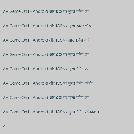
AA Game:Onli - Android और iOS पर मुफ्त गेमिंग एप
AA Game:Onli - Android और iOS पर मुफ्त डाउनलोड
AA Game:Onli - Android और iOS पर डाउनलोड करें
AA Game:Onli - Android और iOS पर मुफ्त गेमिंग एप
AA Game:Onli - Android और iOS पर मुफ्त गेमिंग एप
AA Game:Onli - Android और iOS पर मुफ्त गेमिंग एपीके
AA Game:Onli - Android और iOS पर मुफ्त गेमिंग एप
AA Game:Onli - Android और iOS पर मुफ्त गेमिंग एप्लिकेशन
<