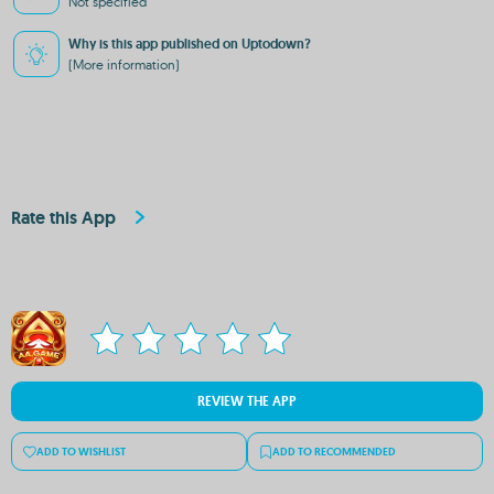
Not specified
Why is this app published on Uptodown?
(More information)
Rate this App
REVIEW THE APP
ADD TO WISHLIST
ADD TO RECOMMENDED