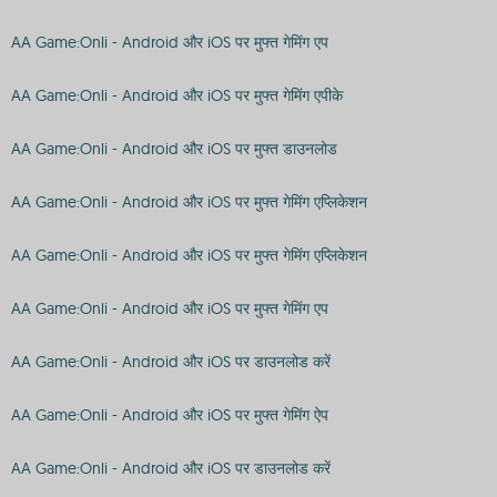
AA Game:Onli - Android और iOS पर मुफ्त गेमिंग एप
AA Game:Onli - Android और iOS पर मुफ्त गेमिंग एपीके
AA Game:Onli - Android और iOS पर मुफ्त डाउनलोड
AA Game:Onli - Android और iOS पर मुफ्त गेमिंग एप्लिकेशन
AA Game:Onli - Android और iOS पर मुफ्त गेमिंग एप्लिकेशन
AA Game:Onli - Android और iOS पर मुफ्त गेमिंग एप
AA Game:Onli - Android और iOS पर डाउनलोड करें
AA Game:Onli - Android और iOS पर मुफ्त गेमिंग ऐप
AA Game:Onli - Android और iOS पर डाउनलोड करें