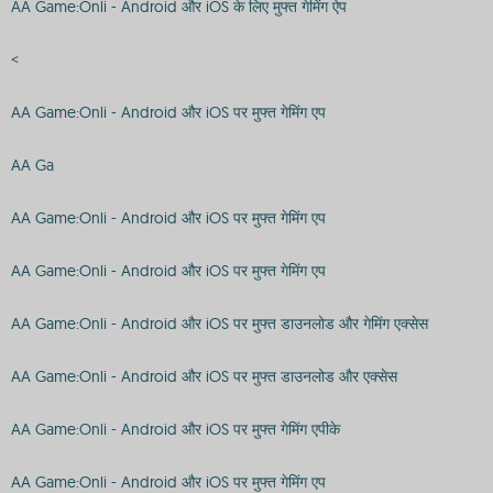
AA Game:Onli - Android और iOS के लिए मुफ्त गेमिंग ऐप
<
AA Game:Onli - Android और iOS पर मुफ्त गेमिंग एप
AA Ga
AA Game:Onli - Android और iOS पर मुफ्त गेमिंग एप
AA Game:Onli - Android और iOS पर मुफ्त गेमिंग एप
AA Game:Onli - Android और iOS पर मुफ्त डाउनलोड और गेमिंग एक्सेस
AA Game:Onli - Android और iOS पर मुफ्त डाउनलोड और एक्सेस
AA Game:Onli - Android और iOS पर मुफ्त गेमिंग एपीके
AA Game:Onli - Android और iOS पर मुफ्त गेमिंग एप