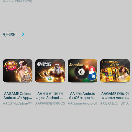
AndroidऔरiOSपरमज़ेदारगेमिंगअनुभव
प्रमोशन
AAGAME Online:
AA गेम्स का मोबाइल
AA गेम्स: Android
AAGAME Offic ऐप
Android और Apple
अनुभव: Android और
और iOS पर मुफ्त गेमिंग
डाउनलोड: Android
पर एक्सेस करें, APP
iOS पर गेमिंग
का आनंद
और iOS प्लेटफ़ॉर्म
AAGAMEOnlineऐपडाउनलोड:AndroidऔरiOSप्लेटफ़ॉर्मपरएक्सेसAAGAMEOnline:Androidऔर
AAगेम्सएंड्रॉइडऔरiOSपरमुफ्तमेंखेलनेकेलिएडाउनलोडकरेंAAगेम्सएंड्रॉइडऔरiO
AAGame:AndroidऔरiOSपरमुफ्तगेमिंगऐप्सकास
AAGAMEOfficऐप:Andr
और APK डाउनलोड
गाइड
करें