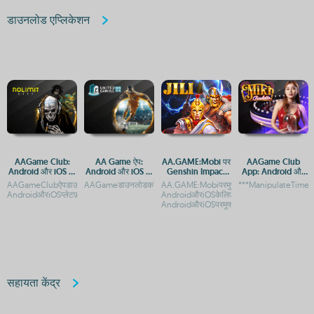
डाउनलोड एप्लिकेशन
AAGame Club:
AA Game ऐप:
AA.GAME:Mobi पर
AAGame Club
Android और iOS पर
Android और iOS पर
Genshin Impact
App: Android और
मुफ्त गेमिंग ऐप
मुफ्त गेमिंग अनुभव
APK डाउनलोड करें -
iOS पर डाउनलोड करें
AAGameClubऐपडाउनलोड-
AAGameडाउनलोडकरें:AndroidऔरiOSकेलिएमुफ्तगेमिंगऐपAAGameडाउनल
AA.GAME:Mobiपरमुफ्तमेंगेमडाउनलोडकरें-
***ManipulateTime:
Android और iOS के
AndroidऔरiOSप्लेटफ़ॉर्मपरएक्सेसAAGameClubAppAPKDownloadforAndroid&iO
AndroidऔरiOSकेलिएAA.GAME:Mobi-
लिए
AndroidऔरiOSपरमुफ्तगे
सहायता केंद्र