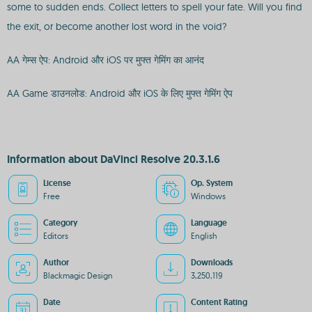
some to sudden ends. Collect letters to spell your fate. Will you find
the exit, or become another lost word in the void?
AA गेम्स ऐप: Android और iOS पर मुफ्त गेमिंग का आनंद
AA Game डाउनलोड: Android और iOS के लिए मुफ्त गेमिंग ऐप
Information about DaVinci Resolve 20.3.1.6
License
Op. System
Free
Windows
Category
Language
Editors
English
Author
Downloads
Blackmagic Design
3,250,119
Date
Content Rating