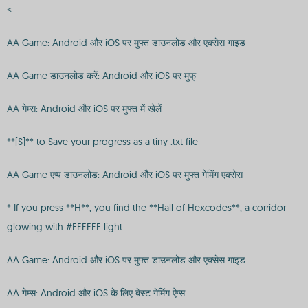
<
AA Game: Android और iOS पर मुफ्त डाउनलोड और एक्सेस गाइड
AA Game डाउनलोड करें: Android और iOS पर मुफ्
AA गेम्स: Android और iOS पर मुफ्त में खेलें
**[S]** to Save your progress as a tiny .txt file
AA Game एप्प डाउनलोड: Android और iOS पर मुफ्त गेमिंग एक्सेस
* If you press **H**, you find the **Hall of Hexcodes**, a corridor
glowing with #FFFFFF light.
AA Game: Android और iOS पर मुफ्त डाउनलोड और एक्सेस गाइड
AA गेम्स: Android और iOS के लिए बेस्ट गेमिंग ऐप्स