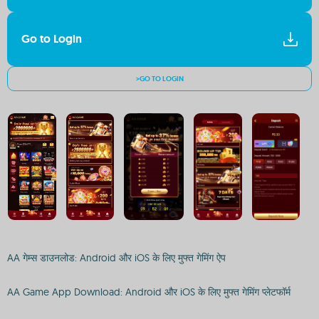
Go to Login
>GO TO LOGIN
AA गेम्स डाउनलोड: Android और iOS के लिए मुफ्त गेमिंग ऐप
AA Game App Download: Android और iOS के लिए मुफ्त गेमिंग प्लेटफॉर्म