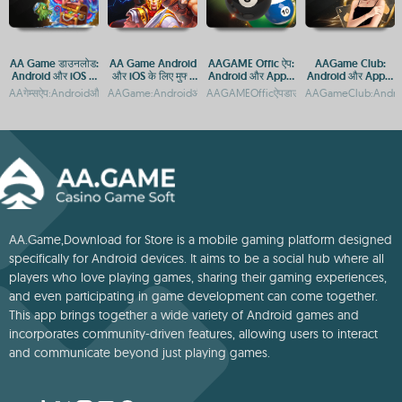
AA Game डाउनलोड:
AA Game Android
AAGAME Offic ऐप:
AAGame Club:
Android और iOS के
और iOS के लिए मुफ्त
Android और Apple
Android और Apple
लिए मुफ्त गेमिंग ऐप
गेमिंग ऐप
डिवाइस के लिए
पर मुफ्त गेमिंग ऐप
AAगेम्सऐप:AndroidऔरiOSपरमुफ्तगेमिंगकाआनंदAAगेम्स:AndroidऔरiOSपरमुफ्तगेमिंगकाआनंदA
AAGame:AndroidऔरiOSकेलिएमुफ्तडाउनलोडऔरगेमप्लेगाइडAAGame:
AAGAMEOfficऐपडाउनलोड:AndroidऔरiOSप्ले
AAGameClub:Android
डाउनलोड गाइड
AA.Game,Download for Store is a mobile gaming platform designed
specifically for Android devices. It aims to be a social hub where all
players who love playing games, sharing their gaming experiences,
and even participating in game development can come together.
This app brings together a wide variety of Android games and
incorporates community-driven features, allowing users to interact
and communicate beyond just playing games.