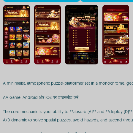
A minimalist, atmospheric puzzle-platformer set in a monochrome, geome
AA Game: Android और iOS पर डाउनलोड करें
The core mechanic is your ability to **absorb (A)** and **deploy (D)**
A/D dynamic to solve spatial puzzles, avoid hazards, and ascend throu