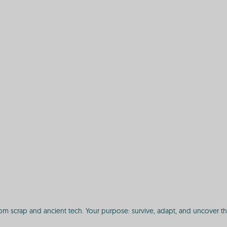
om scrap and ancient tech. Your purpose: survive, adapt, and uncover the 