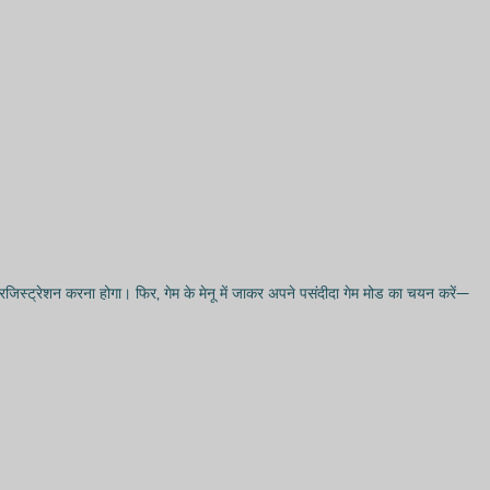
रेशन करना होगा। फिर, गेम के मेनू में जाकर अपने पसंदीदा गेम मोड का चयन करें—