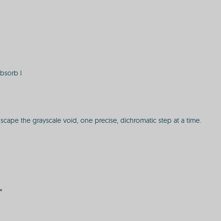
absorb l
 Escape the grayscale void, one precise, dichromatic step at a time.
*