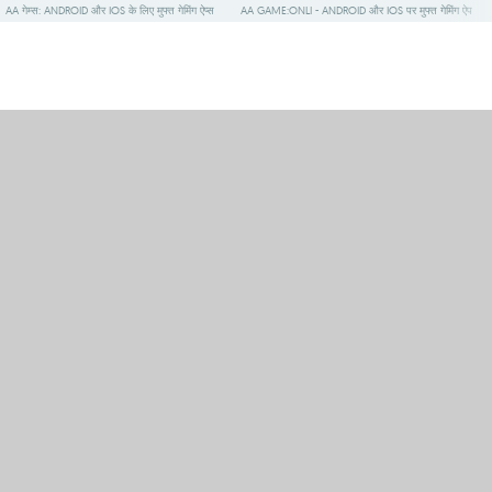
AA गेम्स: ANDROID और IOS के लिए मुफ्त गेमिंग ऐप्स
AA GAME:ONLI - ANDROID और IOS पर मुफ्त गेमिंग ऐप