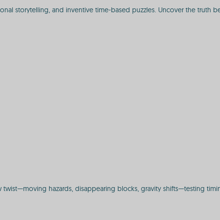
nal storytelling, and inventive time-based puzzles. Uncover the truth b
 twist—moving hazards, disappearing blocks, gravity shifts—testing timi