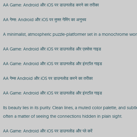
AA Game: Android और iOS पर डाउनलोड करने का तरीका
AA गेम्स: Android और iOS पर मुफ्त गेमिंग का अनुभव
A minimalist, atmospheric puzzle-platformer set in a monochrome world 
AA Game: Android और iOS पर डाउनलोड और एक्सेस गाइड
AA Game: Android और iOS पर डाउनलोड और इंस्टॉल गाइड
AA गेम्स Android और iOS पर डाउनलोड करने का तरीका
AA Game: Android और iOS पर डाउनलोड और इंस्टॉल गाइड
Its beauty lies in its purity. Clean lines, a muted color palette, and s
often a matter of seeing the connections hidden in plain sight.
AA Game: Android और iOS पर डाउनलोड और प्ले करें