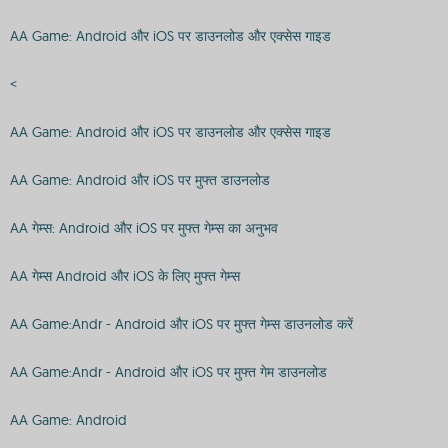
AA Game: Android और iOS पर डाउनलोड और एक्सेस गाइड
<
AA Game: Android और iOS पर डाउनलोड और एक्सेस गाइड
AA Game: Android और iOS पर मुफ्त डाउनलोड
AA गेम्स: Android और iOS पर मुफ्त गेम्स का अनुभव
AA गेम्स Android और iOS के लिए मुफ्त गेम्स
AA Game:Andr - Android और iOS पर मुफ्त गेम्स डाउनलोड करें
AA Game:Andr - Android और iOS पर मुफ्त गेम डाउनलोड
AA Game: Android