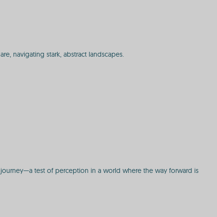
re, navigating stark, abstract landscapes.
ive journey—a test of perception in a world where the way forward is