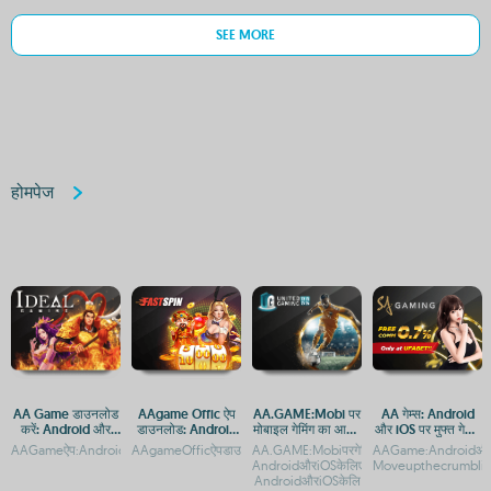
SEE MORE
होमपेज
AA Game डाउनलोड
AAgame Offic ऐप
AA.GAME:Mobi पर
AA गेम्स: Android
करें: Android और
डाउनलोड: Android
मोबाइल गेमिंग का आनंद
और iOS पर मुफ्त गेमिंग
iOS के लिए मुफ्त गेमिंग
और iOS प्लेटफ़ॉर्म पर
लें - Android और
का आनंद
AAGameऐप:AndroidऔरiOSपरमुफ्तगेमिंगअनुभवAAगेम्सडाउनलोड:AndroidऔरiOSपरमुफ्तगेमिंग
AAgameOfficऐपडाउनलोड:AAgameOfficऐपडाउनलोड:AndroidऔरiOSप्ल
AA.GAME:Mobiपरगेमिंगऐप्सडाउनलोडकरें-
AAGame:AndroidऔरiOS
ऐप
गेमिंग एक्सेस
iOS के लिए एक्सेस
AndroidऔरiOSकेलिएएक्सेसAA.GAME:Mobi-
Moveupthecrumbling
AndroidऔरiOSकेलि