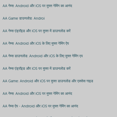
AA गेम्स: Android और iOS पर मुफ्त गेमिंग का आनंद
AA Game डाउनलोड: Androi
AA गेम्स एंड्रॉइड और iOS पर मुफ्त में डाउनलोड करें
AA गेम्स: Android और iOS के लिए मुफ्त गेमिंग ऐप
AA गेम्स डाउनलोड: Android और iOS के लिए मुफ्त गेमिंग एप
AA गेम्स एंड्रॉइड और iOS पर मुफ्त में डाउनलोड करें
AA Game: Android और iOS पर मुफ्त डाउनलोड और एक्सेस गाइड
AA गेम्स: Android और iOS पर मुफ्त गेमिंग का आनंद
AA गेम्स ऐप - Android और iOS पर मुफ्त गेमिंग का आनंद