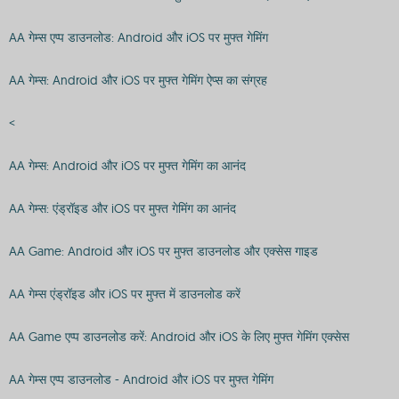
AA गेम्स एप्प डाउनलोड: Android और iOS पर मुफ्त गेमिंग
AA गेम्स: Android और iOS पर मुफ्त गेमिंग ऐप्स का संग्रह
<
AA गेम्स: Android और iOS पर मुफ्त गेमिंग का आनंद
AA गेम्स: एंड्रॉइड और iOS पर मुफ्त गेमिंग का आनंद
AA Game: Android और iOS पर मुफ्त डाउनलोड और एक्सेस गाइड
AA गेम्स एंड्रॉइड और iOS पर मुफ्त में डाउनलोड करें
AA Game एप्प डाउनलोड करें: Android और iOS के लिए मुफ्त गेमिंग एक्सेस
AA गेम्स एप्प डाउनलोड - Android और iOS पर मुफ्त गेमिंग