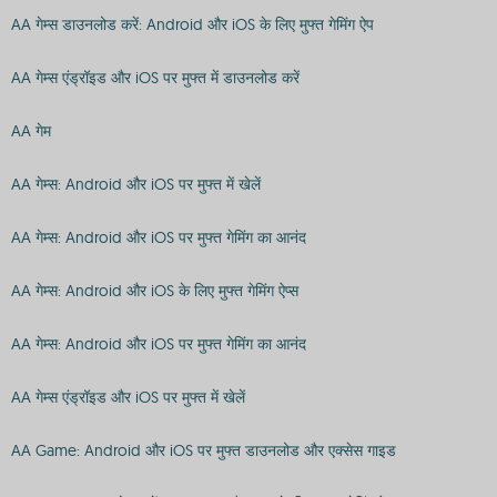
AA गेम्स डाउनलोड करें: Android और iOS के लिए मुफ्त गेमिंग ऐप
AA गेम्स एंड्रॉइड और iOS पर मुफ्त में डाउनलोड करें
AA गेम
AA गेम्स: Android और iOS पर मुफ्त में खेलें
AA गेम्स: Android और iOS पर मुफ्त गेमिंग का आनंद
AA गेम्स: Android और iOS के लिए मुफ्त गेमिंग ऐप्स
AA गेम्स: Android और iOS पर मुफ्त गेमिंग का आनंद
AA गेम्स एंड्रॉइड और iOS पर मुफ्त में खेलें
AA Game: Android और iOS पर मुफ्त डाउनलोड और एक्सेस गाइड