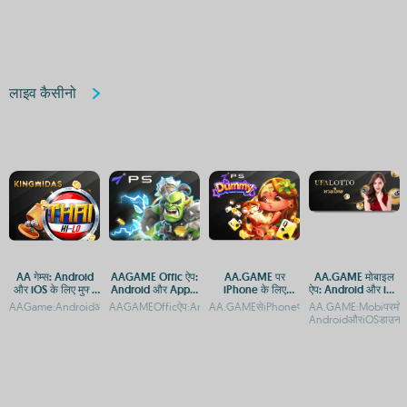
लाइव कैसीनो
AA गेम्स: Android
AAGAME Offic ऐप:
AA.GAME पर
AA.GAME मोबाइल
और iOS के लिए मुफ्त
Android और Apple
iPhone के लिए
ऐप: Android और iOS
गेमिंग ऐप्स
डिवाइस के लिए
Android ऐप्स कैसे
पर आसान एक्सेस
AAGame:AndroidऔरiOSपरमुफ्तडाउनलोडऔरएक्सेसगाइडAAGame:AndroidऔरiOSपरमुफ्तडाउ
AAGAMEOfficऐप:AndroidऔरAppleडिवाइसकेलिएडाउनलोडगाइडAAGA
AA.GAMEसेiPhoneपरGenshinImpactडाउनलोड
AA.GAME:Mobiपरमोबाइल
डाउनलोड गाइड
डाउनलोड करें
AndroidऔरiOSडाउनलो