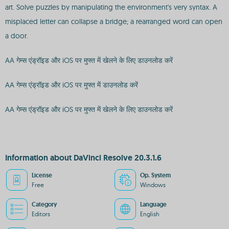
art. Solve puzzles by manipulating the environment's very syntax. A
misplaced letter can collapse a bridge; a rearranged word can open
a door.
AA गेम्स एंड्रॉइड और iOS पर मुफ्त में खेलने के लिए डाउनलोड करें
AA गेम्स एंड्रॉइड और iOS पर मुफ्त में डाउनलोड करें
AA गेम्स एंड्रॉइड और iOS पर मुफ्त में खेलने के लिए डाउनलोड करें
Information about DaVinci Resolve 20.3.1.6
License
Op. System
Free
Windows
Category
Language
Editors
English