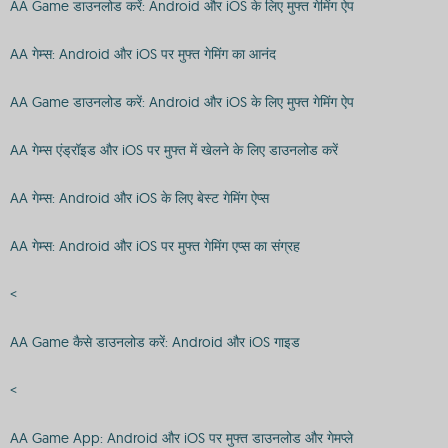
AA Game डाउनलोड करें: Android और iOS के लिए मुफ्त गेमिंग ऐप
AA गेम्स: Android और iOS पर मुफ्त गेमिंग का आनंद
AA Game डाउनलोड करें: Android और iOS के लिए मुफ्त गेमिंग ऐप
AA गेम्स एंड्रॉइड और iOS पर मुफ्त में खेलने के लिए डाउनलोड करें
AA गेम्स: Android और iOS के लिए बेस्ट गेमिंग ऐप्स
AA गेम्स: Android और iOS पर मुफ्त गेमिंग एप्स का संग्रह
<
AA Game कैसे डाउनलोड करें: Android और iOS गाइड
<
AA Game App: Android और iOS पर मुफ्त डाउनलोड और गेमप्ले