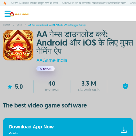
AA गेम्स: ANDROID और IOS पर मुफ्त गेमिंग का आनंद
AAGAME INDIA ऐप डाउनलोड: ANDROID और IOS प्लेटफ़ॉर्म पर एक्सेस
AAGA
HOME
/
लॉटरी
/
AA गेम्स डाउनलोड करें: ANDROID और IOS के लिए मुफ्त गेमिंग ऐप
AA गेम्स डाउनलोड करें:
Android और iOS के लिए मुफ्त
गेमिंग ऐप
AAGame India
#2
EDITORS
40
3.3 M
5.0
reviews
downloads
The best video game software
Download App Now
20.3.1.6