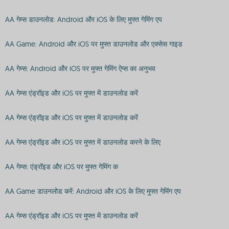
AA गेम्स डाउनलोड: Android और iOS के लिए मुफ्त गेमिंग एप
AA Game: Android और iOS पर मुफ्त डाउनलोड और एक्सेस गाइड
AA गेम्स: Android और iOS पर मुफ्त गेमिंग ऐप्स का अनुभव
AA गेम्स एंड्रॉइड और iOS पर मुफ्त में डाउनलोड करें
AA गेम्स एंड्रॉइड और iOS पर मुफ्त में डाउनलोड करें
AA गेम्स एंड्रॉइड और iOS पर मुफ्त में डाउनलोड करने के लिए
AA गेम्स: एंड्रॉइड और iOS पर मुफ्त गेमिंग क
AA Game डाउनलोड करें: Android और iOS के लिए मुफ्त गेमिंग एप
AA गेम्स एंड्रॉइड और iOS पर मुफ्त में डाउनलोड करें