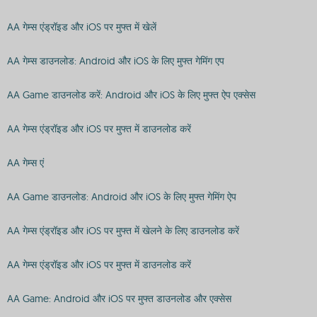
AA गेम्स एंड्रॉइड और iOS पर मुफ्त में खेलें
AA गेम्स डाउनलोड: Android और iOS के लिए मुफ्त गेमिंग एप
AA Game डाउनलोड करें: Android और iOS के लिए मुफ्त ऐप एक्सेस
AA गेम्स एंड्रॉइड और iOS पर मुफ्त में डाउनलोड करें
AA गेम्स एं
AA Game डाउनलोड: Android और iOS के लिए मुफ्त गेमिंग ऐप
AA गेम्स एंड्रॉइड और iOS पर मुफ्त में खेलने के लिए डाउनलोड करें
AA गेम्स एंड्रॉइड और iOS पर मुफ्त में डाउनलोड करें
AA Game: Android और iOS पर मुफ्त डाउनलोड और एक्सेस