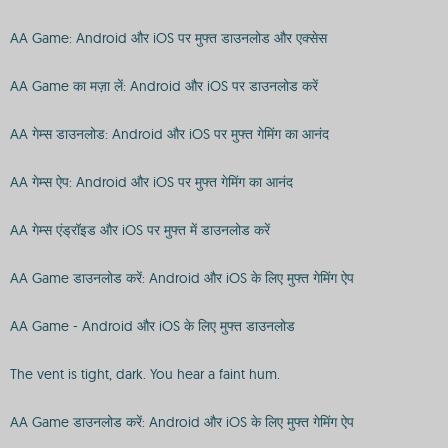
AA Game: Android और iOS पर मुफ्त डाउनलोड और एक्सेस
AA Game का मज़ा लें: Android और iOS पर डाउनलोड करें
AA गेम्स डाउनलोड: Android और iOS पर मुफ्त गेमिंग का आनंद
AA गेम्स ऐप: Android और iOS पर मुफ्त गेमिंग का आनंद
AA गेम्स एंड्रॉइड और iOS पर मुफ्त में डाउनलोड करें
AA Game डाउनलोड करें: Android और iOS के लिए मुफ्त गेमिंग ऐप
AA Game - Android और iOS के लिए मुफ्त डाउनलोड
The vent is tight, dark. You hear a faint hum.
AA Game डाउनलोड करें: Android और iOS के लिए मुफ्त गेमिंग ऐप