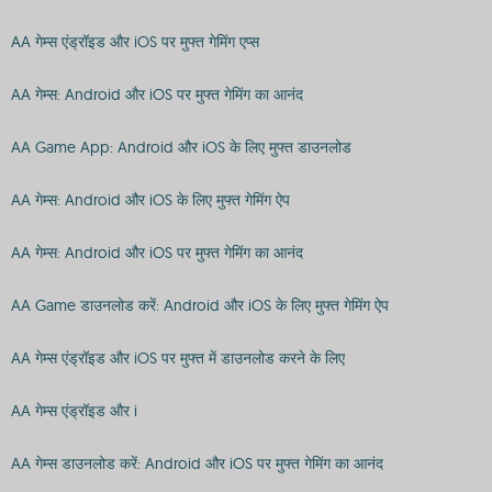
AA गेम्स एंड्रॉइड और iOS पर मुफ्त गेमिंग एप्स
AA गेम्स: Android और iOS पर मुफ्त गेमिंग का आनंद
AA Game App: Android और iOS के लिए मुफ्त डाउनलोड
AA गेम्स: Android और iOS के लिए मुफ्त गेमिंग ऐप
AA गेम्स: Android और iOS पर मुफ्त गेमिंग का आनंद
AA Game डाउनलोड करें: Android और iOS के लिए मुफ्त गेमिंग ऐप
AA गेम्स एंड्रॉइड और iOS पर मुफ्त में डाउनलोड करने के लिए
AA गेम्स एंड्रॉइड और i
AA गेम्स डाउनलोड करें: Android और iOS पर मुफ्त गेमिंग का आनंद