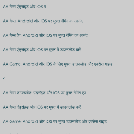
AA गेम्स एंड्रॉइड और iOS प
AA गेम्स: Android और iOS पर मुफ्त गेमिंग का आनंद
AA गेम्स ऐप: Android और iOS पर मुफ्त गेमिंग का आनंद
AA गेम्स एंड्रॉइड और iOS पर मुफ्त में डाउनलोड करें
AA Game: Android और iOS के लिए मुफ्त डाउनलोड और एक्सेस गाइड
<
AA गेम्स डाउनलोड: एंड्रॉइड और iOS पर मुफ्त गेमिंग एप
AA गेम्स एंड्रॉइड और iOS पर मुफ्त में डाउनलोड करें
AA Game: Android और iOS पर मुफ्त डाउनलोड और एक्सेस गाइड