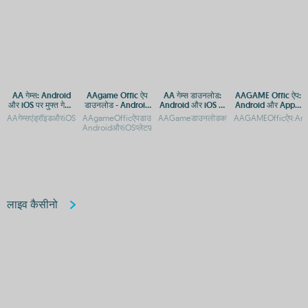
AA गेम्स: Android
AAgame Offic ऐप
AA गेम्स डाउनलोड:
AAGAME Offic ऐप:
और iOS पर मुफ्त गेमिंग
डाउनलोड - Android
Android और iOS पर
Android और Apple
का आनंद
और iOS प्लेटफ़ॉर्म पर
मुफ्त गेमिंग अनुभव
के लिए डाउनलोड गाइड
AAगेम्सएंड्रॉइडऔरiOSपरमुफ्तमेंडाउनलोडकरेंAAGameकामोबाइलऐप:AndroidऔरiOSपरडाउनलोड
AAgameOfficऐपडाउनलोड-
AAGameडाउनलोडकरें:AndroidऔरiOSकेलिएमुफ्तA
AAGAMEOfficऐप:Andr
मुफ्त एक्सेस
AndroidऔरiOSप्लेटफ़ॉर्मकेलिएपूरीगाइडAAgameOfficऐपडाउनलोड:And
लाइव कैसीनो