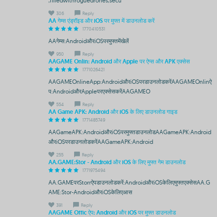
,filledwithroguedrones,secu
306
Reply
AA गेम्स एंड्रॉइड और iOS पर मुफ्त में डाउनलोड करें
1770410531
AAगेम्स:AndroidऔरiOSपरमुफ्तमेंखेलें
950
Reply
AAGAME Onlin: Android और Apple पर ऐप्स और APK एक्सेस
1771026421
AAGAMEOnlineApp:AndroidऔरiOSपरडाउनलोडकरेंAAGAMEOnlinऐ
प:AndroidऔरAppleपरएक्सेसकरेंAAGAMEO
554
Reply
AA Game APK: Android और iOS के लिए डाउनलोड गाइड
1771485749
AAGameAPK:AndroidऔरiOSपरमुफ्तडाउनलोडAAGameAPK:Android
औरiOSपरडाउनलोडकरेंAAGameAPK:Android
255
Reply
AA.GAME:Stor - Android और iOS के लिए मुफ्त गेम डाउनलोड
1771975494
AA.GAMEपरStorrऐपडाउनलोडकरें:AndroidऔरiOSकेलिएमुफ्तएक्सेसAA.G
AME:Stor-AndroidऔरiOSकेलिएआस
391
Reply
AAGAME Offic ऐप: Android और iOS पर मुफ्त डाउनलोड