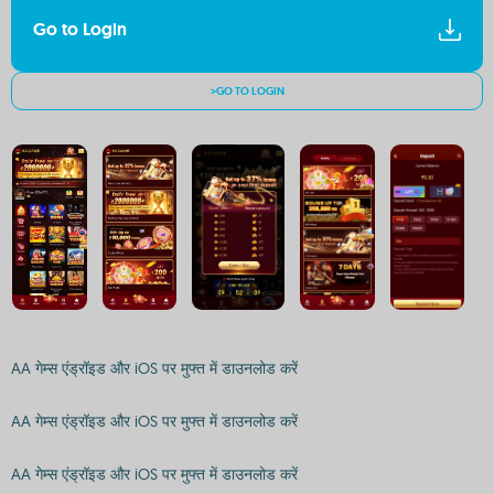
Go to Login
>GO TO LOGIN
AA गेम्स एंड्रॉइड और iOS पर मुफ्त में डाउनलोड करें
AA गेम्स एंड्रॉइड और iOS पर मुफ्त में डाउनलोड करें
AA गेम्स एंड्रॉइड और iOS पर मुफ्त में डाउनलोड करें