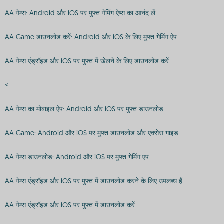
AA गेम्स: Android और iOS पर मुफ्त गेमिंग ऐप्स का आनंद लें
AA Game डाउनलोड करें: Android और iOS के लिए मुफ्त गेमिंग ऐप
AA गेम्स एंड्रॉइड और iOS पर मुफ्त में खेलने के लिए डाउनलोड करें
<
AA गेम्स का मोबाइल ऐप: Android और iOS पर मुफ्त डाउनलोड
AA Game: Android और iOS पर मुफ्त डाउनलोड और एक्सेस गाइड
AA गेम्स डाउनलोड: Android और iOS पर मुफ्त गेमिंग एप
AA गेम्स एंड्रॉइड और iOS पर मुफ्त में डाउनलोड करने के लिए उपलब्ध हैं
AA गेम्स एंड्रॉइड और iOS पर मुफ्त में डाउनलोड करें