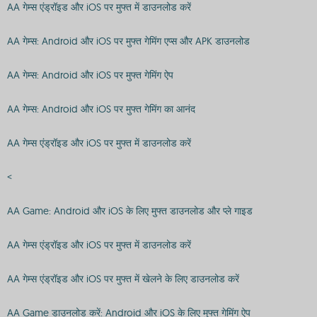
AA गेम्स एंड्रॉइड और iOS पर मुफ्त में डाउनलोड करें
AA गेम्स: Android और iOS पर मुफ्त गेमिंग एप्स और APK डाउनलोड
AA गेम्स: Android और iOS पर मुफ्त गेमिंग ऐप
AA गेम्स: Android और iOS पर मुफ्त गेमिंग का आनंद
AA गेम्स एंड्रॉइड और iOS पर मुफ्त में डाउनलोड करें
<
AA Game: Android और iOS के लिए मुफ्त डाउनलोड और प्ले गाइड
AA गेम्स एंड्रॉइड और iOS पर मुफ्त में डाउनलोड करें
AA गेम्स एंड्रॉइड और iOS पर मुफ्त में खेलने के लिए डाउनलोड करें
AA Game डाउनलोड करें: Android और iOS के लिए मुफ्त गेमिंग ऐप