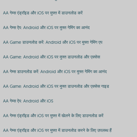
AA गेम्स एंड्रॉइड और iOS पर मुफ्त में डाउनलोड करें
AA गेम्स ऐप: Android और iOS पर मुफ्त गेमिंग का आनंद
AA Game डाउनलोड करें: Android और iOS पर मुफ्त गेमिंग एप
AA Game: Android और iOS पर मुफ्त डाउनलोड और एक्सेस
AA गेम्स डाउनलोड करें: Android और iOS पर मुफ्त गेमिंग का आनंद
AA Game: Android और iOS पर मुफ्त डाउनलोड और एक्सेस गाइड
AA गेम्स ऐप: Android और iOS
AA गेम्स एंड्रॉइड और iOS पर मुफ्त में खेलने के लिए डाउनलोड करें
AA गेम्स एंड्रॉइड और iOS पर मुफ्त में डाउनलोड करने के लिए उपलब्ध हैं