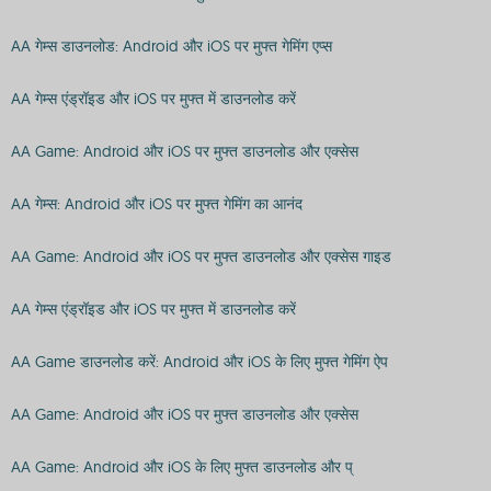
AA गेम्स डाउनलोड: Android और iOS पर मुफ्त गेमिंग एप्स
AA गेम्स एंड्रॉइड और iOS पर मुफ्त में डाउनलोड करें
AA Game: Android और iOS पर मुफ्त डाउनलोड और एक्सेस
AA गेम्स: Android और iOS पर मुफ्त गेमिंग का आनंद
AA Game: Android और iOS पर मुफ्त डाउनलोड और एक्सेस गाइड
AA गेम्स एंड्रॉइड और iOS पर मुफ्त में डाउनलोड करें
AA Game डाउनलोड करें: Android और iOS के लिए मुफ्त गेमिंग ऐप
AA Game: Android और iOS पर मुफ्त डाउनलोड और एक्सेस
AA Game: Android और iOS के लिए मुफ्त डाउनलोड और प्