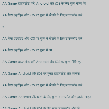
AA Game डाउनलोड करें: Android और iOS के लिए मुफ्त गेमिंग ऐप
AA गेम्स एंड्रॉइड और iOS पर मुफ्त में खेलने के लिए डाउनलोड करें
<
AA गेम्स एंड्रॉइड और iOS पर मुफ्त में खेलने के लिए डाउनलोड करें
AA गेम्स एंड्रॉइड और iOS पर मुफ्त में डा
AA Game डाउनलोड करें: Android और iOS पर मुफ्त गेमिंग एप
AA Game: Android और iOS पर मुफ्त डाउनलोड और एक्सेस
AA गेम्स एंड्रॉइड और iOS पर मुफ्त में खेलने के लिए डाउनलोड करें
AA Game: Android और iOS के लिए मुफ्त डाउनलोड और एक्सेस गाइड
AA Game: Android और iOS के लिए मुफ्त डाउनलोड और प्ले