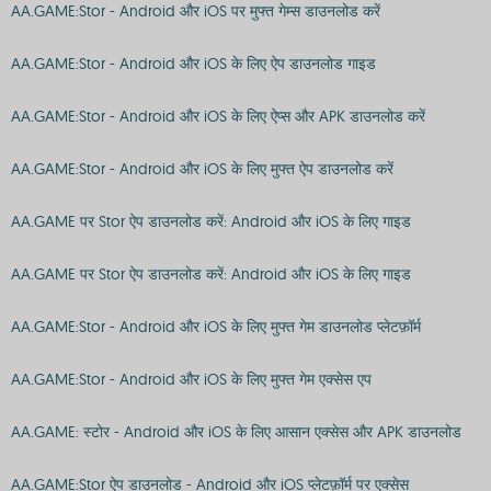
AA.GAME:Stor - Android और iOS पर मुफ्त गेम्स डाउनलोड करें
AA.GAME:Stor - Android और iOS के लिए ऐप डाउनलोड गाइड
AA.GAME:Stor - Android और iOS के लिए ऐप्स और APK डाउनलोड करें
AA.GAME:Stor - Android और iOS के लिए मुफ्त ऐप डाउनलोड करें
AA.GAME पर Stor ऐप डाउनलोड करें: Android और iOS के लिए गाइड
AA.GAME पर Stor ऐप डाउनलोड करें: Android और iOS के लिए गाइड
AA.GAME:Stor - Android और iOS के लिए मुफ्त गेम डाउनलोड प्लेटफ़ॉर्म
AA.GAME:Stor - Android और iOS के लिए मुफ्त गेम एक्सेस एप
AA.GAME: स्टोर - Android और iOS के लिए आसान एक्सेस और APK डाउनलोड
AA.GAME:Stor ऐप डाउनलोड - Android और iOS प्लेटफ़ॉर्म पर एक्सेस