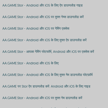
AA.GAME:Stor - Android और iOS के लिए ऐप डाउनलोड गाइड
AA.GAME:Stor - Android और iOS पर मुफ्त गेम्स डाउनलोड करें
AA.GAME:Stor - Android और iOS पर गेमिंग एक्सेस
AA.GAME:Stor - Android और iOS के लिए मुफ्त ऐप डाउनलोड करें
AA.GAME:Stor - आपका गेमिंग प्लेटफॉर्म, Android और iOS पर एक्सेस करें
AA.GAME:Stor - Android और iOS के लिए
AA.GAME:Stor - Android और iOS के लिए मुफ्त गेम डाउनलोड प्लेटफ़ॉर्म
AA.GAME पर Stor ऐप डाउनलोड करें: Android और iOS के लिए गाइड
AA.GAME:Stor - Android और iOS पर मुफ्त गेम डाउनलोड करें