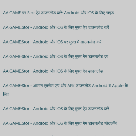
AA.GAME पर Stor ऐप डाउनलोड करें: Android और iOS के लिए गाइड
AA.GAME:Stor - Android और iOS के लिए मुफ्त ऐप डाउनलोड करें
AA.GAME:Stor - Android और iOS पर मुफ्त में डाउनलोड करें
AA.GAME:Stor - Android और iOS के लिए मुफ्त गेम डाउनलोड एप
AA.GAME:Stor - Android और iOS के लिए मुफ्त ऐप डाउनलोड
AA.GAME:Stor - आसान एक्सेस एप्प और APK डाउनलोड Android व Apple के
लिए
AA.GAME:Stor - Android और iOS के लिए मुफ्त ऐप डाउनलोड करें
AA.GAME:Stor - Android और iOS के लिए मुफ्त गेम डाउनलोड प्लेटफ़ॉर्म