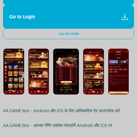
Go to Login
>GO TO LOGIN
AA.GAME:Stor - Android और iOS के लिए आधिकारिक ऐप डाउनलोड करें
AA.GAME:Stor - आपका गेमिंग एक्सेस प्लेटफ़ॉर्म Android और iOS पर