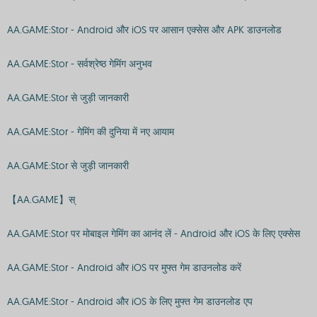
AA.GAME:Stor - Android और iOS पर आसान एक्सेस और APK डाउनलोड
AA.GAME:Stor - सर्वश्रेष्ठ गेमिंग अनुभव
AA.GAME:Stor से जुड़ी जानकारी
AA.GAME:Stor - गेमिंग की दुनिया में नए आयाम
AA.GAME:Stor से जुड़ी जानकारी
【AA.GAME】स्
AA.GAME:Stor पर मोबाइल गेमिंग का आनंद लें - Android और iOS के लिए एक्सेस
AA.GAME:Stor - Android और iOS पर मुफ्त गेम डाउनलोड करें
AA.GAME:Stor - Android और iOS के लिए मुफ्त गेम डाउनलोड एप