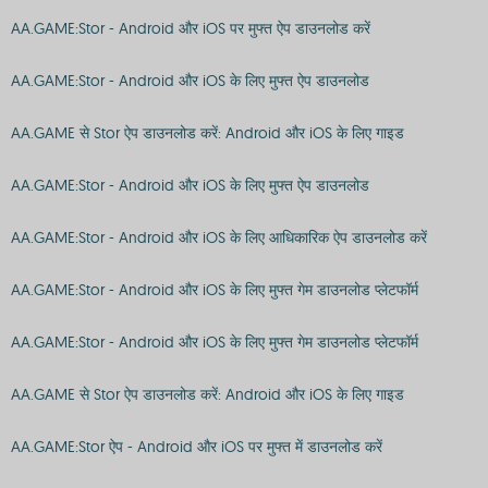
AA.GAME:Stor - Android और iOS पर मुफ्त ऐप डाउनलोड करें
AA.GAME:Stor - Android और iOS के लिए मुफ्त ऐप डाउनलोड
AA.GAME से Stor ऐप डाउनलोड करें: Android और iOS के लिए गाइड
AA.GAME:Stor - Android और iOS के लिए मुफ्त ऐप डाउनलोड
AA.GAME:Stor - Android और iOS के लिए आधिकारिक ऐप डाउनलोड करें
AA.GAME:Stor - Android और iOS के लिए मुफ्त गेम डाउनलोड प्लेटफॉर्म
AA.GAME:Stor - Android और iOS के लिए मुफ्त गेम डाउनलोड प्लेटफॉर्म
AA.GAME से Stor ऐप डाउनलोड करें: Android और iOS के लिए गाइड
AA.GAME:Stor ऐप - Android और iOS पर मुफ्त में डाउनलोड करें