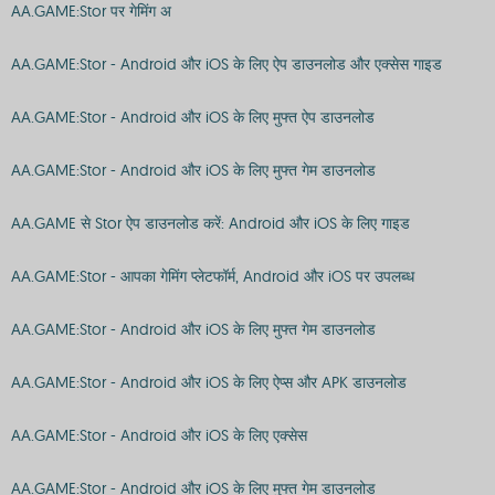
AA.GAME:Stor पर गेमिंग अ
AA.GAME:Stor - Android और iOS के लिए ऐप डाउनलोड और एक्सेस गाइड
AA.GAME:Stor - Android और iOS के लिए मुफ्त ऐप डाउनलोड
AA.GAME:Stor - Android और iOS के लिए मुफ्त गेम डाउनलोड
AA.GAME से Stor ऐप डाउनलोड करें: Android और iOS के लिए गाइड
AA.GAME:Stor - आपका गेमिंग प्लेटफॉर्म, Android और iOS पर उपलब्ध
AA.GAME:Stor - Android और iOS के लिए मुफ्त गेम डाउनलोड
AA.GAME:Stor - Android और iOS के लिए ऐप्स और APK डाउनलोड
AA.GAME:Stor - Android और iOS के लिए एक्सेस
AA.GAME:Stor - Android और iOS के लिए मुफ्त गेम डाउनलोड