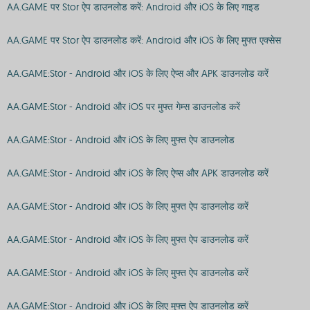
AA.GAME पर Stor ऐप डाउनलोड करें: Android और iOS के लिए गाइड
AA.GAME पर Stor ऐप डाउनलोड करें: Android और iOS के लिए मुफ्त एक्सेस
AA.GAME:Stor - Android और iOS के लिए ऐप्स और APK डाउनलोड करें
AA.GAME:Stor - Android और iOS पर मुफ्त गेम्स डाउनलोड करें
AA.GAME:Stor - Android और iOS के लिए मुफ्त ऐप डाउनलोड
AA.GAME:Stor - Android और iOS के लिए ऐप्स और APK डाउनलोड करें
AA.GAME:Stor - Android और iOS के लिए मुफ्त ऐप डाउनलोड करें
AA.GAME:Stor - Android और iOS के लिए मुफ्त ऐप डाउनलोड करें
AA.GAME:Stor - Android और iOS के लिए मुफ्त ऐप डाउनलोड करें
AA.GAME:Stor - Android और iOS के लिए मुफ्त ऐप डाउनलोड करें