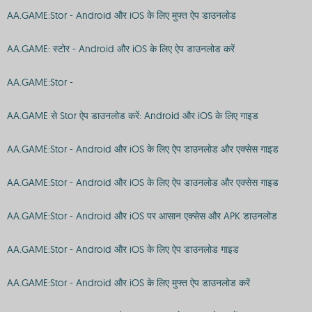
AA.GAME:Stor - Android और iOS के लिए मुफ्त ऐप डाउनलोड
AA.GAME: स्टोर - Android और iOS के लिए ऐप डाउनलोड करें
AA.GAME:Stor -
AA.GAME से Stor ऐप डाउनलोड करें: Android और iOS के लिए गाइड
AA.GAME:Stor - Android और iOS के लिए ऐप डाउनलोड और एक्सेस गाइड
AA.GAME:Stor - Android और iOS के लिए ऐप डाउनलोड और एक्सेस गाइड
AA.GAME:Stor - Android और iOS पर आसान एक्सेस और APK डाउनलोड
AA.GAME:Stor - Android और iOS के लिए ऐप डाउनलोड गाइड
AA.GAME:Stor - Android और iOS के लिए मुफ्त ऐप डाउनलोड करें