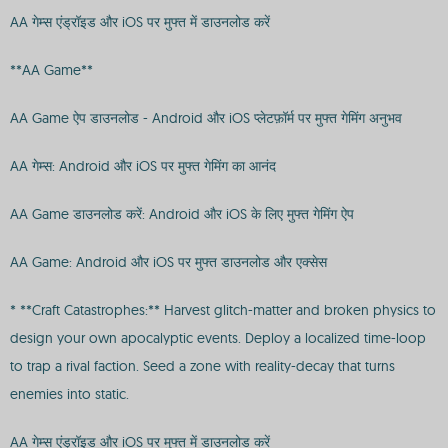
AA गेम्स एंड्रॉइड और iOS पर मुफ्त में डाउनलोड करें
**AA Game**
AA Game ऐप डाउनलोड - Android और iOS प्लेटफ़ॉर्म पर मुफ्त गेमिंग अनुभव
AA गेम्स: Android और iOS पर मुफ्त गेमिंग का आनंद
AA Game डाउनलोड करें: Android और iOS के लिए मुफ्त गेमिंग ऐप
AA Game: Android और iOS पर मुफ्त डाउनलोड और एक्सेस
* **Craft Catastrophes:** Harvest glitch-matter and broken physics to
design your own apocalyptic events. Deploy a localized time-loop
to trap a rival faction. Seed a zone with reality-decay that turns
enemies into static.
AA गेम्स एंड्रॉइड और iOS पर मुफ्त में डाउनलोड करें