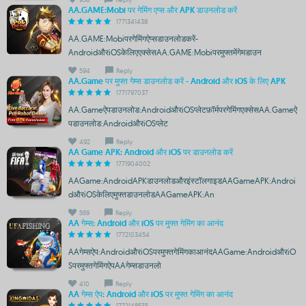
AA.GAME:Mobi पर गेमिंग एप्स और APK डाउनलोड करें
1771341438
AA.GAME:Mobiपरगेमिंगऐप्सडाउनलोडकरें-
AndroidऔरiOSकेलिएएक्सेसAA.GAME:Mobiपरमुफ्तमेंगेमडाउन
594
Reply
AA.Game पर मुफ्त गेम्स डाउनलोड करें - Android और iOS के लिए APK
1771797037
AA.Gameऐपडाउनलोड:AndroidऔरiOSप्लेटफ़ॉर्मपरगेमिंगएक्सेसAA.Gameऐ
पडाउनलोड:AndroidऔरiOSप्लेट
492
Reply
AA Game APK: Android और iOS पर डाउनलोड करें
1771904002
AAGame:AndroidAPKडाउनलोडऔरइंस्टॉलगाइडAAGameAPK:Androi
dऔरiOSकेलिएमुफ्तडाउनलोडAAGameAPK:An
569
Reply
AA गेम्स: Android और iOS पर मुफ्त गेमिंग का आनंद
1772103454
AAगेम्सऐप:AndroidऔरiOSपरमुफ्तगेमिंगकाआनंदAAGame:AndroidऔरiO
Sपरमुफ्तगेमिंगऐपAAगेम्सडाउनलो
410
Reply
AA गेम्स ऐप: Android और iOS पर मुफ्त गेमिंग का आनंद
1772148535