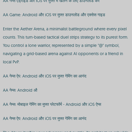
AA गेम्स एंड्रॉइड और iOS पर मुफ्त में खेलने के लिए डाउनलोड करें
AA Game: Android और iOS पर मुफ्त डाउनलोड और एक्सेस गाइड
Enter the Aether Arena, a minimalist battleground where every pixel
counts. This turn-based tactical duel strips strategy to its purest form.
You control a lone warrior, represented by a simple "@" symbol,
navigating a grid-based arena against AI opponents or a friend in
local PvP.
AA गेम्स ऐप: Android और iOS पर मुफ्त गेमिंग का आनंद
AA गेम्स: Android औ
AA गेम्स: मोबाइल गेमिंग का मुफ्त प्लेटफॉर्म - Android और iOS ऐप्स
AA गेम्स ऐप: Android और iOS पर मुफ्त गेमिंग का आनंद