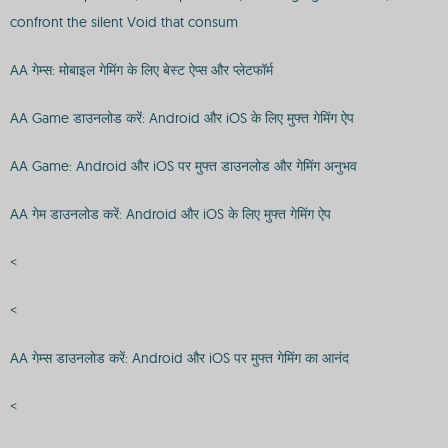
confront the silent Void that consum
AA गेम्स: मोबाइल गेमिंग के लिए बेस्ट ऐप्स और प्लेटफॉर्म
AA Game डाउनलोड करें: Android और iOS के लिए मुफ्त गेमिंग ऐप
AA Game: Android और iOS पर मुफ्त डाउनलोड और गेमिंग अनुभव
AA गेम डाउनलोड करें: Android और iOS के लिए मुफ्त गेमिंग ऐप
<
<
AA गेम्स डाउनलोड करें: Android और iOS पर मुफ्त गेमिंग का आनंद
<