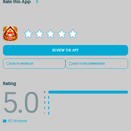
Rate this App
REVIEW THE APP
ADD TO WISHLIST
ADD TO RECOMMENDED
Rating
5.0
5
4
3
2
1
40 reviews