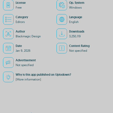
License
Op. System
Free
Windows
Category
Language
Editors
English
Author
Downloads
Blackmagic Design
3,250,119
Date
Content Rating
Jan 9, 2026
Not specified
Advertisement
Not specified
Why is this app published on Uptodown?
(More information)