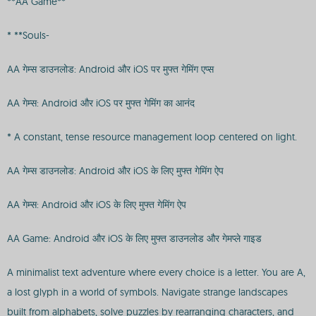
**AA Game**
* **Souls-
AA गेम्स डाउनलोड: Android और iOS पर मुफ्त गेमिंग एप्स
AA गेम्स: Android और iOS पर मुफ्त गेमिंग का आनंद
* A constant, tense resource management loop centered on light.
AA गेम्स डाउनलोड: Android और iOS के लिए मुफ्त गेमिंग ऐप
AA गेम्स: Android और iOS के लिए मुफ्त गेमिंग ऐप
AA Game: Android और iOS के लिए मुफ्त डाउनलोड और गेमप्ले गाइड
A minimalist text adventure where every choice is a letter. You are A,
a lost glyph in a world of symbols. Navigate strange landscapes
built from alphabets, solve puzzles by rearranging characters, and