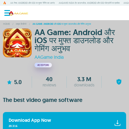
AA गेम्स: ANDROID और IOS पर मुफ्त गेमिंग का आनंद
AAGAME INDIA ऐप डाउनलोड: ANDROID और IOS प्लेटफ़ॉर्म पर एक्सेस
AAGA
HOME
/
लाइव कैसीनो
/
AA GAME: ANDROID और IOS पर मुफ्त डाउनलोड और गेमिंग अनुभव
AA Game: Android और
iOS पर मुफ्त डाउनलोड और
गेमिंग अनुभव
AAGame India
#2
EDITORS
40
3.3 M
5.0
reviews
downloads
The best video game software
Download App Now
20.3.1.6