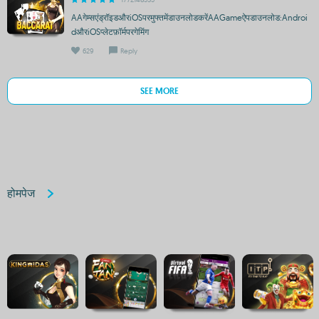
AAगेम्सएंड्रॉइडऔरiOSपरमुफ्तमेंडाउनलोडकरेंAAGameऐपडाउनलोड:Androi
dऔरiOSप्लेटफ़ॉर्मपरगेमिंग
629
Reply
SEE MORE
होमपेज