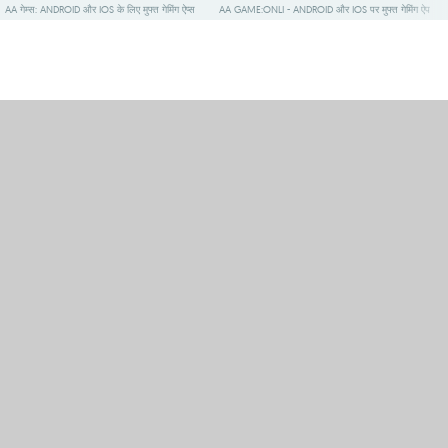
AA गेम्स: ANDROID और IOS के लिए मुफ्त गेमिंग ऐप्स
AA GAME:ONLI - ANDROID और IOS पर मुफ्त गेमिंग ऐप