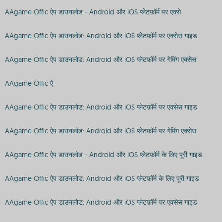
AAgame Offic ऐप डाउनलोड - Android और iOS प्लेटफ़ॉर्म पर एक्से
AAgame Offic ऐप डाउनलोड: Android और iOS प्लेटफ़ॉर्म पर एक्सेस गाइड
AAgame Offic ऐप डाउनलोड: Android और iOS प्लेटफ़ॉर्म पर गेमिंग एक्सेस
AAgame Offic ऐ
AAgame Offic ऐप डाउनलोड: Android और iOS प्लेटफ़ॉर्म पर एक्सेस गाइड
AAgame Offic ऐप डाउनलोड: Android और iOS प्लेटफ़ॉर्म पर गेमिंग एक्सेस
AAgame Offic ऐप डाउनलोड - Android और iOS प्लेटफ़ॉर्म के लिए पूरी गाइड
AAgame Offic ऐप डाउनलोड: Android और iOS प्लेटफ़ॉर्म के लिए पूरी गाइड
AAgame Offic ऐप डाउनलोड: Android और iOS प्लेटफ़ॉर्म पर एक्सेस गाइड