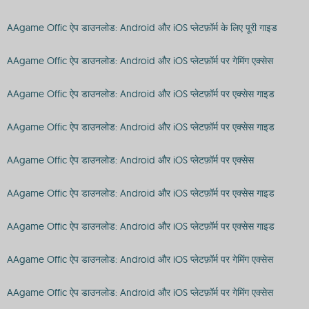
AAgame Offic ऐप डाउनलोड: Android और iOS प्लेटफ़ॉर्म के लिए पूरी गाइड
AAgame Offic ऐप डाउनलोड: Android और iOS प्लेटफ़ॉर्म पर गेमिंग एक्सेस
AAgame Offic ऐप डाउनलोड: Android और iOS प्लेटफ़ॉर्म पर एक्सेस गाइड
AAgame Offic ऐप डाउनलोड: Android और iOS प्लेटफ़ॉर्म पर एक्सेस गाइड
AAgame Offic ऐप डाउनलोड: Android और iOS प्लेटफ़ॉर्म पर एक्सेस
AAgame Offic ऐप डाउनलोड: Android और iOS प्लेटफ़ॉर्म पर एक्सेस गाइड
AAgame Offic ऐप डाउनलोड: Android और iOS प्लेटफ़ॉर्म पर एक्सेस गाइड
AAgame Offic ऐप डाउनलोड: Android और iOS प्लेटफ़ॉर्म पर गेमिंग एक्सेस
AAgame Offic ऐप डाउनलोड: Android और iOS प्लेटफ़ॉर्म पर गेमिंग एक्सेस