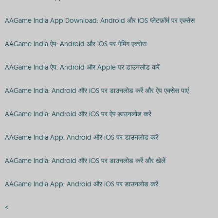
AAGame India App Download: Android और iOS प्लेटफ़ॉर्म पर एक्सेस
AAGame India ऐप: Android और iOS पर गेमिंग एक्सेस
AAGame India ऐप: Android और Apple पर डाउनलोड करें
AAGame India: Android और iOS पर डाउनलोड करें और ऐप एक्सेस पाएं
AAGame India: Android और iOS पर ऐप डाउनलोड करें
AAGame India App: Android और iOS पर डाउनलोड करें
AAGame India: Android और iOS पर डाउनलोड करें और खेलें
AAGame India App: Android और iOS पर डाउनलोड करें
<