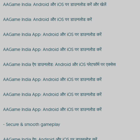
AAGame India: Android और iOS पर डाउनलोड करें और खेलें
AAGame India: Android और iOS पर डाउनलोड करें
AAGame India App: Android और iOS पर डाउनलोड करें
AAGame India App: Android और iOS पर डाउनलोड करें
AAGame India ऐप डाउनलोड: Android और iOS प्लेटफॉर्म पर एक्सेस
AAGame India App: Android और iOS पर डाउनलोड करें
AAGame India App: Android और iOS पर डाउनलोड करें
AAGame India App: Android और iOS पर डाउनलोड करें
- Secure & smooth gameplay
AAGame India ऐप: Android और iOS पर डाउनलोड करें