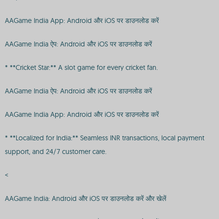
AAGame India App: Android और iOS पर डाउनलोड करें
AAGame India ऐप: Android और iOS पर डाउनलोड करें
* **Cricket Star:** A slot game for every cricket fan.
AAGame India ऐप: Android और iOS पर डाउनलोड करें
AAGame India App: Android और iOS पर डाउनलोड करें
* **Localized for India:** Seamless INR transactions, local payment
support, and 24/7 customer care.
<
AAGame India: Android और iOS पर डाउनलोड करें और खेलें