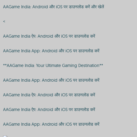
AAGame India: Android और iOS पर डाउनलोड करें और खेलें
<
AAGame India ऐप: Android और iOS पर डाउनलोड करें
AAGame India App: Android और iOS पर डाउनलोड करें
**AAGame India: Your Ultimate Gaming Destination**
AAGame India App: Android और iOS पर डाउनलोड करें
AAGame India ऐप: Android और iOS पर डाउनलोड करें
AAGame India ऐप: Android और iOS पर डाउनलोड करें
AAGame India App: Android और iOS पर डाउनलोड करें