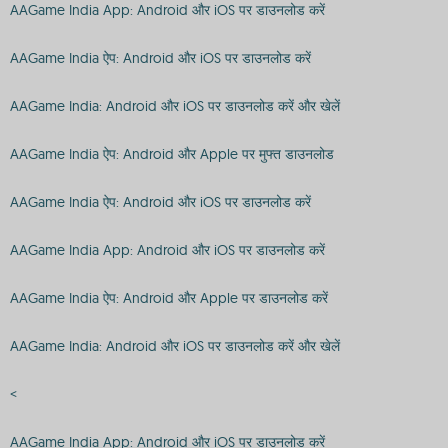
AAGame India App: Android और iOS पर डाउनलोड करें
AAGame India ऐप: Android और iOS पर डाउनलोड करें
AAGame India: Android और iOS पर डाउनलोड करें और खेलें
AAGame India ऐप: Android और Apple पर मुफ्त डाउनलोड
AAGame India ऐप: Android और iOS पर डाउनलोड करें
AAGame India App: Android और iOS पर डाउनलोड करें
AAGame India ऐप: Android और Apple पर डाउनलोड करें
AAGame India: Android और iOS पर डाउनलोड करें और खेलें
<
AAGame India App: Android और iOS पर डाउनलोड करें