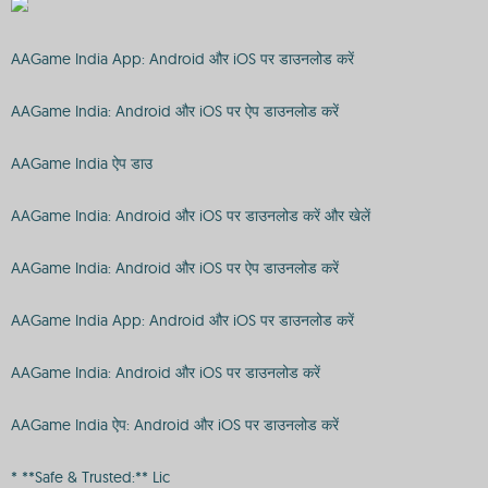
AAGame India App: Android और iOS पर डाउनलोड करें
AAGame India: Android और iOS पर ऐप डाउनलोड करें
AAGame India ऐप डाउ
AAGame India: Android और iOS पर डाउनलोड करें और खेलें
AAGame India: Android और iOS पर ऐप डाउनलोड करें
AAGame India App: Android और iOS पर डाउनलोड करें
AAGame India: Android और iOS पर डाउनलोड करें
AAGame India ऐप: Android और iOS पर डाउनलोड करें
* **Safe & Trusted:** Lic