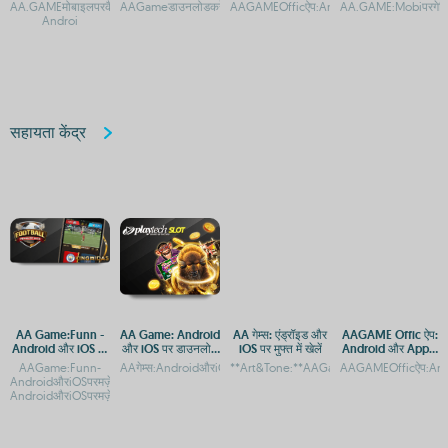
लें - Android और
डाउनलोड करें
पर डाउनलोड करें
और iOS के लिए ऐप
AA.GAMEमोबाइलपरकैसेएक्सेसकरें:AndroidऔरiOSगाइडAA.GAME:Mobiपरगेमिंगऐप्सडाउनलोडकरे
AAGameडाउनलोडकरें:AndroidऔरiOSकेलिएमुफ्तगेमिंगऐपAAगेम्सऐप:Andr
AAGAMEOfficऐप:AndroidऔरAppleडिवाइसक
AA.GAME:Mobiपरगेमिंग
iOS डाउनलोड गाइड
डाउनलोड गाइड
Androi
सहायता केंद्र
AA Game:Funn -
AA Game: Android
AA गेम्स: एंड्रॉइड और
AAGAME Offic ऐप:
Android और iOS पर
और iOS पर डाउनलोड
iOS पर मुफ्त में खेलें
Android और Apple
मज़ेदार गेमिंग अनुभव
करने का तरीका
पर डाउनलोड करें
AAGame:Funn-
AAगेम्स:AndroidऔरiOSपरमुफ्तगेम्सकाआनंदAAGame:AndroidऔरiOS
**Art&Tone:**AAGameकैसेडाउनलोडकरेAAG
AAGAMEOfficऐप:And
AndroidऔरiOSपरमज़ेदारगेमिंगअनुभवAAGame:Funn-
AndroidऔरiOSपरमज़ेदारगेमिंगअनुभव