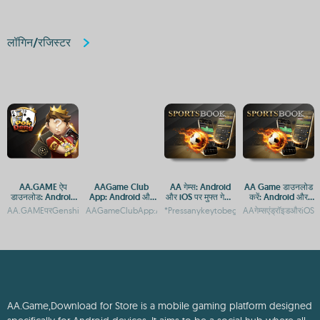
लॉगिन/रजिस्टर
AA.GAME ऐप
AAGame Club
AA गेम्स: Android
AA Game डाउनलोड
डाउनलोड: Android
App: Android और
और iOS पर मुफ्त गेमिंग
करें: Android और
और iOS प्लेटफ़ॉर्म पर
iOS पर डाउनलोड करें
एप्स
iOS के लिए मुफ्त गेमिंग
AA.GAMEपरGenshinImpactAPKडाउनलोडऔरगेमएक्सेसगाइडAA.GAMEऐपडाउनलोड:AndroidऔरiO
AAGameClubApp:AndroidऔरiOSपरडाउनलोडकरेंAAGameClub:Andr
*Pressanykeytobegin.*AAगेम्सऐप:एंड्रॉइड
AAगेम्सएंड्रॉइडऔरiOSपरम
एक्सेस गाइड
ऐप