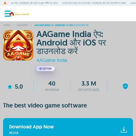
AA गेम्स: ANDROID और IOS पर मुफ्त गेमिंग का आनंद
AAGAME INDIA ऐप डाउनलोड: ANDROID और IOS प्लेटफ़ॉर्म पर एक्सेस
AAGA
HOME
/
लाइव कैसीनो
/
AAGAME INDIA ऐप: ANDROID और IOS पर डाउनलोड करें
AAGame India ऐप:
Android और iOS पर
डाउनलोड करें
AAGame India
#2
EDITORS
40
3.3 M
5.0
reviews
downloads
The best video game software
Download App Now
20.3.1.6