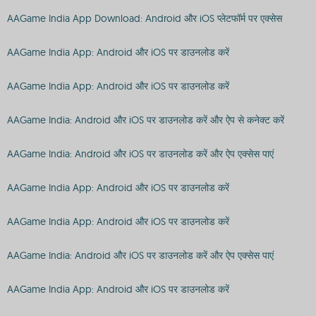
AAGame India App Download: Android और iOS प्लेटफॉर्म पर एक्सेस
AAGame India App: Android और iOS पर डाउनलोड करें
AAGame India App: Android और iOS पर डाउनलोड करें
AAGame India: Android और iOS पर डाउनलोड करें और ऐप से कनेक्ट करें
AAGame India: Android और iOS पर डाउनलोड करें और ऐप एक्सेस पाएं
AAGame India App: Android और iOS पर डाउनलोड करें
AAGame India App: Android और iOS पर डाउनलोड करें
AAGame India: Android और iOS पर डाउनलोड करें और ऐप एक्सेस पाएं
AAGame India App: Android और iOS पर डाउनलोड करें