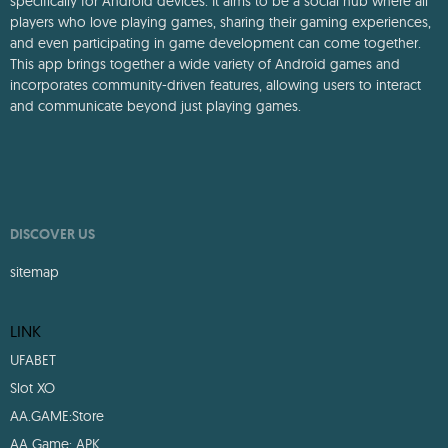
AA.Game,Download for Store is a mobile gaming platform designed
specifically for Android devices. It aims to be a social hub where all
players who love playing games, sharing their gaming experiences,
and even participating in game development can come together.
This app brings together a wide variety of Android games and
incorporates community-driven features, allowing users to interact
and communicate beyond just playing games.
DISCOVER US
sitemap
LINK
UFABET
Slot XO