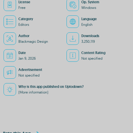
License
Op. System
Free
Windows
Category
Language
Editors
English
Author
Downloads
Blackmagic Design
3,250,119
Date
Content Rating
Jan 9, 2026
Not specified
Advertisement
Not specified
Why is this app published on Uptodown?
(More information)