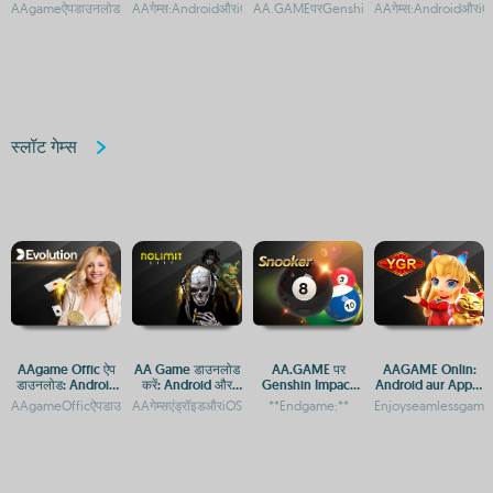
और iOS प्लेटफ़ॉर्म पर
डाउनलोड और एक्सेस
डिवाइस के लिए ऐप्स
डाउनलोड करें
AAgameऐपडाउनलोड:AndroidऔरiOSप्लेटफ़ॉर्मपरगेमिंगएक्सेस
AAगेम्स:AndroidऔरiOSपरमुफ्तगेमिंगकाआनंद
AA.GAMEपरGenshinImpactAPKडाउनलोडऔरप्
AAगेम्स:AndroidऔरiO
गेमिंग एक्सेस
गाइड
और APK फ़ाइलों का
एक्सेस
स्लॉट गेम्स
AAgame Offic ऐप
AA Game डाउनलोड
AA.GAME पर
AAGAME Onlin:
डाउनलोड: Android
करें: Android और
Genshin Impact
Android aur Apple
और iOS प्लेटफ़ॉर्म पर
iOS के लिए मुफ्त गेमिंग
APK डाउनलोड करें:
ke liye aasan
AAgameOfficऐपडाउनलोड:AndroidऔरiOSप्लेटफ़ॉर्मपरएक्सेसगाइडAAgameOfficऐपडाउनलोड:
AAगेम्सएंड्रॉइडऔरiOSपरमुफ्तमेंखेलनेकेलिएAAगेम्सएंड्रॉइडऔरiOSपरमुफ्तगेम
**Endgame:**
Enjoyseamlessgamep
गेमिंग एक्सेस
ऐप
Android और iOS
access
गाइड