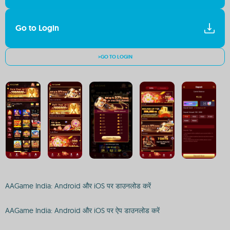
Go to Login
>GO TO LOGIN
AAGame India: Android और iOS पर डाउनलोड करें
AAGame India: Android और iOS पर ऐप डाउनलोड करें