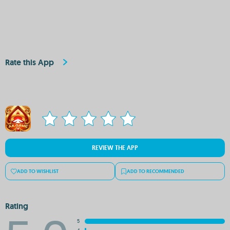
Rate this App
REVIEW THE APP
ADD TO WISHLIST
ADD TO RECOMMENDED
Rating
5