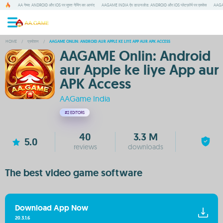
AA गेम्स: ANDROID और IOS पर मुफ्त गेमिंग का आनंद
AAGAME INDIA ऐप डाउनलोड: ANDROID और IOS प्लेटफ़ॉर्म पर एक्सेस
AAGA
HOME
/
प्रमोशन
/
AAGAME ONLIN: ANDROID AUR APPLE KE LIYE APP AUR APK ACCESS
AAGAME Onlin: Android
aur Apple ke liye App aur
APK Access
AAGame India
#2
EDITORS
40
3.3 M
5.0
reviews
downloads
The best video game software
Download App Now
20.3.1.6