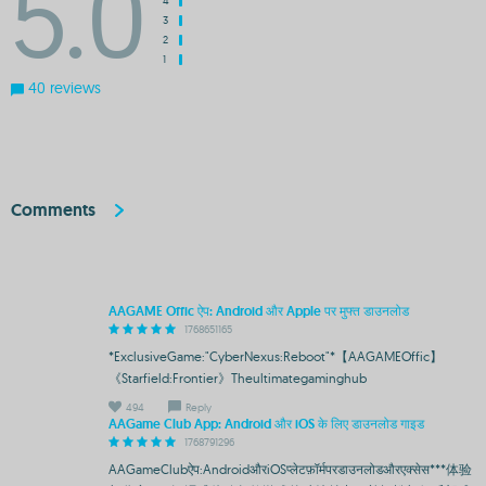
5.0
4
3
2
1
40 reviews
Comments
AAGAME Offic ऐप: Android और Apple पर मुफ्त डाउनलोड
1768651165
*ExclusiveGame:"CyberNexus:Reboot"*【AAGAMEOffic】
《Starfield:Frontier》Theultimategaminghub
494
Reply
AAGame Club App: Android और iOS के लिए डाउनलोड गाइड
1768791296
AAGameClubऐप:AndroidऔरiOSप्लेटफ़ॉर्मपरडाउनलोडऔरएक्सेस***体验