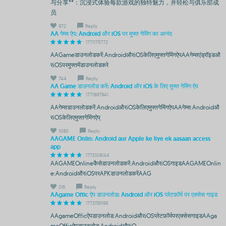
与分享**：沉浸式体验每款游戏的独特魅力，并轻松与俱乐部成
员
972
Reply
AA गेम्स ऐप: Android और iOS पर मुफ्त गेमिंग का आनंद
1771175772
AAGameडाउनलोडकरें:AndroidऔरiOSकेलिएमुफ्तगेमिंगऐपAAगेम्सएंड्रॉइडऔ
रiOSपरमुफ्तमेंडाउनलोडकरे
744
Reply
AA Game डाउनलोड करें: Android और iOS के लिए मुफ्त गेमिंग ऐप
1771897941
AAगेम्सडाउनलोडकरें:AndroidऔरiOSकेलिएमुफ्तगेमिंगऐपAAगेम्स:Androidऔ
रiOSकेलिएमुफ्तगेमिंगऐप्
1080
Reply
AAGAME Onlin: Android aur Apple ke liye ek aasaan access
app
1772108144
AAGAMEOnlineकैसेडाउनलोडकरें:AndroidऔरiOSगाइडAAGAMEOnlin
e:AndroidऔरiOSपरAPKडाउनलोडकरेंAAG
216
Reply
AAgame Offic ऐप डाउनलोड: Android और iOS प्लेटफ़ॉर्म पर एक्सेस गाइड
1772156199
AAgameOfficऐपडाउनलोड:AndroidऔरiOSप्लेटफ़ॉर्मपरएक्सेसगाइडAAga
meOfficऐपडाउनलोड:AndroidऔरiO