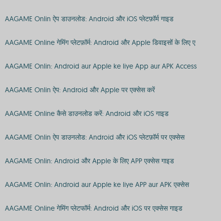
AAGAME Onlin ऐप डाउनलोड: Android और iOS प्लेटफ़ॉर्म गाइड
AAGAME Online गेमिंग प्लेटफ़ॉर्म: Android और Apple डिवाइसों के लिए ए
AAGAME Onlin: Android aur Apple ke liye App aur APK Access
AAGAME Onlin ऐप: Android और Apple पर एक्सेस करें
AAGAME Online कैसे डाउनलोड करें: Android और iOS गाइड
AAGAME Onlin ऐप डाउनलोड: Android और iOS प्लेटफ़ॉर्म पर एक्सेस
AAGAME Onlin: Android और Apple के लिए APP एक्सेस गाइड
AAGAME Onlin: Android aur Apple ke liye APP aur APK एक्सेस
AAGAME Online गेमिंग प्लेटफॉर्म: Android और iOS पर एक्सेस गाइड