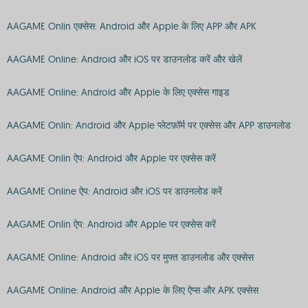
AAGAME Onlin एक्सेस: Android और Apple के लिए APP और APK
AAGAME Online: Android और iOS पर डाउनलोड करें और खेलें
AAGAME Online: Android और Apple के लिए एक्सेस गाइड
AAGAME Onlin: Android और Apple प्लेटफ़ॉर्म पर एक्सेस और APP डाउनलोड
AAGAME Onlin ऐप: Android और Apple पर एक्सेस करें
AAGAME Online ऐप: Android और iOS पर डाउनलोड करें
AAGAME Onlin ऐप: Android और Apple पर एक्सेस करें
AAGAME Online: Android और iOS पर मुफ्त डाउनलोड और एक्सेस
AAGAME Online: Android और Apple के लिए ऐप्स और APK एक्सेस