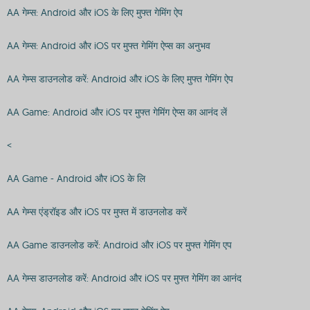
AA गेम्स: Android और iOS के लिए मुफ्त गेमिंग ऐप
AA गेम्स: Android और iOS पर मुफ्त गेमिंग ऐप्स का अनुभव
AA गेम्स डाउनलोड करें: Android और iOS के लिए मुफ्त गेमिंग ऐप
AA Game: Android और iOS पर मुफ्त गेमिंग ऐप्स का आनंद लें
<
AA Game - Android और iOS के लि
AA गेम्स एंड्रॉइड और iOS पर मुफ्त में डाउनलोड करें
AA Game डाउनलोड करें: Android और iOS पर मुफ्त गेमिंग एप
AA गेम्स डाउनलोड करें: Android और iOS पर मुफ्त गेमिंग का आनंद