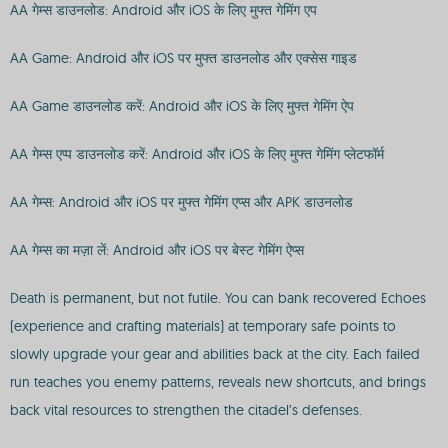
AA गेम्स डाउनलोड: Android और iOS के लिए मुफ्त गेमिंग एप
AA Game: Android और iOS पर मुफ्त डाउनलोड और एक्सेस गाइड
AA Game डाउनलोड करें: Android और iOS के लिए मुफ्त गेमिंग ऐप
AA गेम्स एप्प डाउनलोड करें: Android और iOS के लिए मुफ्त गेमिंग प्लेटफॉर्म
AA गेम्स: Android और iOS पर मुफ्त गेमिंग एप्स और APK डाउनलोड
AA गेम्स का मज़ा लें: Android और iOS पर बेस्ट गेमिंग ऐप्स
Death is permanent, but not futile. You can bank recovered Echoes
(experience and crafting materials) at temporary safe points to
slowly upgrade your gear and abilities back at the city. Each failed
run teaches you enemy patterns, reveals new shortcuts, and brings
back vital resources to strengthen the citadel’s defenses.