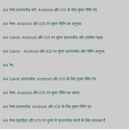
AA गेम्स डाउनलोड करें: Android और iOS के लिए मुफ्त गेमिंग ऐप
AA गेम्स: Android और iOS पर मुफ्त गेमिंग का अनुभव
AA Game: Android और iOS पर मुफ्त डाउनलोड और एक्सेस गाइड
AA Game - Android और iOS पर मुफ्त डाउनलोड और गेमिंग अनुभव
AA गेम्
AA Game डाउनलोड: Android और iOS के लिए मुफ्त गेमिंग ऐप
AA गेम्स: Android और iOS पर मुफ्त गेमिंग का आनंद
AA गेम्स डाउनलोड: Android और iOS के लिए मुफ्त गेमिंग एप
AA गेम्स एंड्रॉइड और iOS पर मुफ्त में डाउनलोड करने के लिए उपलब्ध हैं