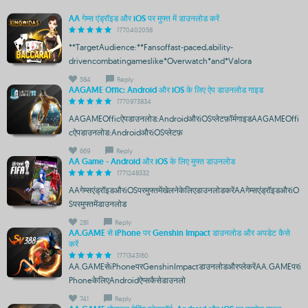
AA गेम्स एंड्रॉइड और iOS पर मुफ्त में डाउनलोड करें
1770402058
**TargetAudience:**Fansoffast-paced,ability-
drivencombatingameslike*Overwatch*and*Valora
584
Reply
AAGAME Offic: Android और iOS के लिए ऐप डाउनलोड गाइड
1770973834
AAGAMEOfficऐपडाउनलोड:AndroidऔरiOSप्लेटफ़ॉर्मगाइडAAGAMEOffi
cऐपडाउनलोड:AndroidऔरiOSप्लेटफ़
669
Reply
AA Game - Android और iOS के लिए मुफ्त डाउनलोड
1771248332
AAगेम्सएंड्रॉइडऔरiOSपरमुफ्तमेंखेलनेकेलिएडाउनलोडकरेंAAगेम्सएंड्रॉइडऔरiO
Sपरमुफ्तमेंडाउनलोड
281
Reply
AA.GAME से iPhone पर Genshin Impact डाउनलोड और अपडेट कैसे
करें
1771343160
AA.GAMEसेiPhoneपरGenshinImpactडाउनलोडऔरप्लेकरेंAA.GAMEपरi
PhoneकेलिएAndroidऐप्सकैसेडाउनलो
741
Reply