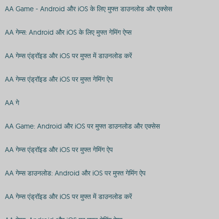
AA Game - Android और iOS के लिए मुफ्त डाउनलोड और एक्सेस
AA गेम्स: Android और iOS के लिए मुफ्त गेमिंग ऐप्स
AA गेम्स एंड्रॉइड और iOS पर मुफ्त में डाउनलोड करें
AA गेम्स एंड्रॉइड और iOS पर मुफ्त गेमिंग ऐप
AA गे
AA Game: Android और iOS पर मुफ्त डाउनलोड और एक्सेस
AA गेम्स एंड्रॉइड और iOS पर मुफ्त गेमिंग ऐप
AA गेम्स डाउनलोड: Android और iOS पर मुफ्त गेमिंग ऐप
AA गेम्स एंड्रॉइड और iOS पर मुफ्त में डाउनलोड करें