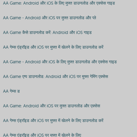
AA Game: Android और iOS के लिए मुफ्त डाउनलोड और एक्सेस गाइड
AA Game - Android और iOS पर मुफ्त डाउनलोड और प्ले
AA Game कैसे डाउनलोड करें: Android और iOS गाइड
AA गेम्स एंड्रॉइड और iOS पर मुफ्त में खेलने के लिए डाउनलोड करें
AA Game - Android और iOS के लिए मुफ्त डाउनलोड और एक्सेस गाइड
AA Game एप्प डाउनलोड: Android और iOS पर मुफ्त गेमिंग एक्सेस
AA गेम्स ड
AA Game: Android और iOS पर मुफ्त डाउनलोड और एक्सेस
AA गेम्स एंड्रॉइड और iOS पर मुफ्त में खेलने के लिए डाउनलोड करें
AA गेम्स एंड्रॉइड और iOS पर मुफ्त में खेलने के लिए