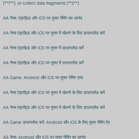
(**T**), or collect data fragments (**$**).
AA गेम्स: एंड्रॉइड और iOS पर मुफ्त गेमिंग का आनंद
AA गेम्स एंड्रॉइड और iOS पर मुफ्त में खेलने के लिए डाउनलोड करें
AA गेम्स एंड्रॉइड और iOS पर मुफ्त में डाउनलोड करें
AA गेम्स एंड्रॉइड और iOS पर मुफ्त में डाउनलोड करें
AA Game: Android और iOS पर मुफ्त गेमिंग एप्स
AA गेम्स एंड्रॉइड और iOS पर मुफ्त में खेलने के लिए डाउनलोड करें
AA गेम्स एंड्रॉइड और iOS पर मुफ्त में खेलने के लिए डाउनलोड करें
AA Game डाउनलोड करें: Android और iOS के लिए मुफ्त गेमिंग ऐप
AA गेम्स: Android और iOS पर मुफ्त गेमिंग का आनंद