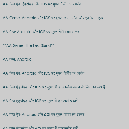
AA गेम्स ऐप: एंड्रॉइड और iOS पर मुफ्त गेमिंग का आनंद
AA Game: Android और iOS पर मुफ्त डाउनलोड और एक्सेस गाइड
AA गेम्स: Android और iOS पर मुफ्त गेमिंग का आनंद
**AA Game: The Last Stand**
AA गेम्स: Android
AA गेम्स ऐप: Android और iOS पर मुफ्त गेमिंग का आनंद
AA गेम्स एंड्रॉइड और iOS पर मुफ्त में डाउनलोड करने के लिए उपलब्ध हैं
AA गेम्स एंड्रॉइड और iOS पर मुफ्त में डाउनलोड करें
AA गेम्स ऐप: Android और iOS पर मुफ्त गेमिंग का आनंद
AA गेम्स एंड्रॉइड और iOS पर मुफ्त में डाउनलोड करें