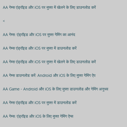
AA गेम्स एंड्रॉइड और iOS पर मुफ्त में खेलने के लिए डाउनलोड करें
<
AA गेम्स: एंड्रॉइड और iOS पर मुफ्त गेमिंग का आनंद
AA गेम्स एंड्रॉइड और iOS पर मुफ्त में डाउनलोड करें
AA गेम्स एंड्रॉइड और iOS पर मुफ्त में खेलने के लिए डाउनलोड करें
AA गेम्स डाउनलोड करें: Android और iOS के लिए मुफ्त गेमिंग ऐप
AA Game - Android और iOS के लिए मुफ्त डाउनलोड और गेमिंग अनुभव
AA गेम्स एंड्रॉइड और iOS पर मुफ्त में डाउनलोड करें
AA गेम्स: एंड्रॉइड और iOS के लिए मुफ्त गेमिंग ऐप्स