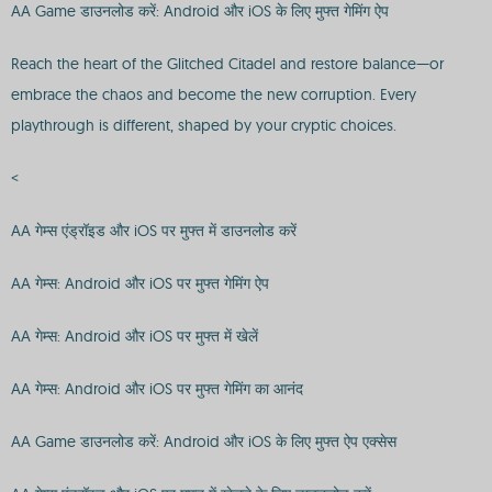
AA Game डाउनलोड करें: Android और iOS के लिए मुफ्त गेमिंग ऐप
Reach the heart of the Glitched Citadel and restore balance—or
embrace the chaos and become the new corruption. Every
playthrough is different, shaped by your cryptic choices.
<
AA गेम्स एंड्रॉइड और iOS पर मुफ्त में डाउनलोड करें
AA गेम्स: Android और iOS पर मुफ्त गेमिंग ऐप
AA गेम्स: Android और iOS पर मुफ्त में खेलें
AA गेम्स: Android और iOS पर मुफ्त गेमिंग का आनंद
AA Game डाउनलोड करें: Android और iOS के लिए मुफ्त ऐप एक्सेस