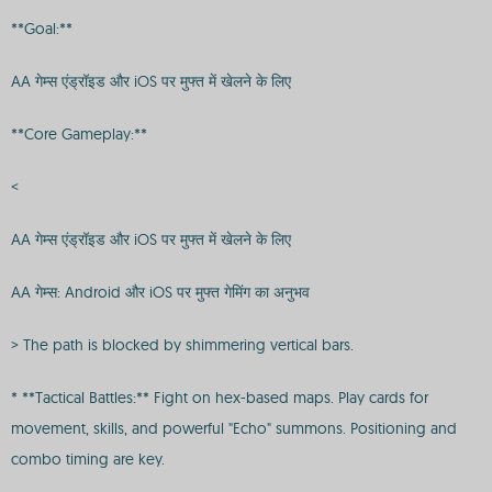
**Goal:**
AA गेम्स एंड्रॉइड और iOS पर मुफ्त में खेलने के लिए
**Core Gameplay:**
<
AA गेम्स एंड्रॉइड और iOS पर मुफ्त में खेलने के लिए
AA गेम्स: Android और iOS पर मुफ्त गेमिंग का अनुभव
> The path is blocked by shimmering vertical bars.
* **Tactical Battles:** Fight on hex-based maps. Play cards for
movement, skills, and powerful "Echo" summons. Positioning and
combo timing are key.