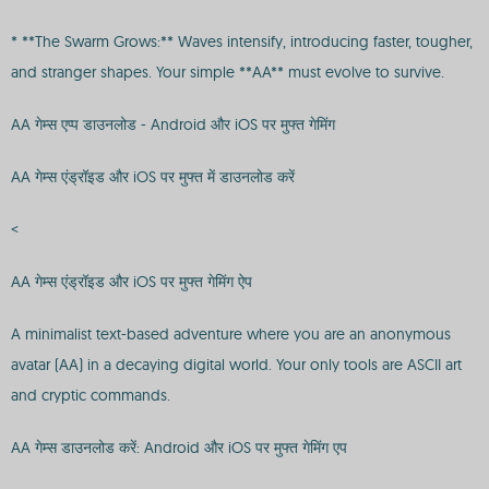
* **The Swarm Grows:** Waves intensify, introducing faster, tougher,
and stranger shapes. Your simple **AA** must evolve to survive.
AA गेम्स एप्प डाउनलोड - Android और iOS पर मुफ्त गेमिंग
AA गेम्स एंड्रॉइड और iOS पर मुफ्त में डाउनलोड करें
<
AA गेम्स एंड्रॉइड और iOS पर मुफ्त गेमिंग ऐप
A minimalist text-based adventure where you are an anonymous
avatar (AA) in a decaying digital world. Your only tools are ASCII art
and cryptic commands.
AA गेम्स डाउनलोड करें: Android और iOS पर मुफ्त गेमिंग एप