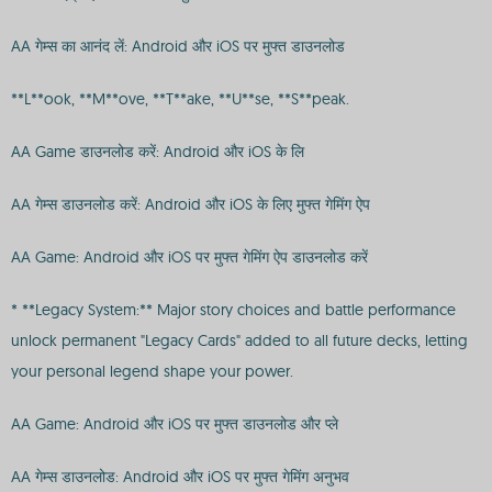
AA गेम्स का आनंद लें: Android और iOS पर मुफ्त डाउनलोड
**L**ook, **M**ove, **T**ake, **U**se, **S**peak.
AA Game डाउनलोड करें: Android और iOS के लि
AA गेम्स डाउनलोड करें: Android और iOS के लिए मुफ्त गेमिंग ऐप
AA Game: Android और iOS पर मुफ्त गेमिंग ऐप डाउनलोड करें
* **Legacy System:** Major story choices and battle performance
unlock permanent "Legacy Cards" added to all future decks, letting
your personal legend shape your power.
AA Game: Android और iOS पर मुफ्त डाउनलोड और प्ले
AA गेम्स डाउनलोड: Android और iOS पर मुफ्त गेमिंग अनुभव