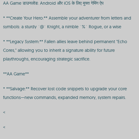
AA Game डाउनलोड: Android और iOS के लिए मुफ्त गेमिंग ऐप
* **Create Your Hero:** Assemble your adventurer from letters and
symbols: a sturdy `@` Knight, a nimble `%` Rogue, or a wise
* **Legacy System:** Fallen allies leave behind permanent "Echo
Cores," allowing you to inherit a signature ability for future
playthroughs, encouraging strategic sacrifice.
**AA Game**
* **Salvage:** Recover lost code snippets to upgrade your core
functions—new commands, expanded memory, system repairs.
<
<