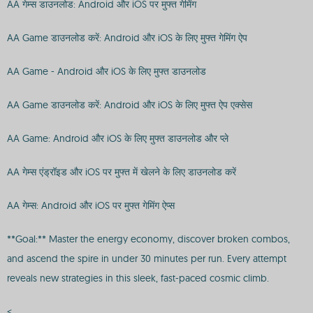
AA गेम्स डाउनलोड: Android और iOS पर मुफ्त गेमिंग
AA Game डाउनलोड करें: Android और iOS के लिए मुफ्त गेमिंग ऐप
AA Game - Android और iOS के लिए मुफ्त डाउनलोड
AA Game डाउनलोड करें: Android और iOS के लिए मुफ्त ऐप एक्सेस
AA Game: Android और iOS के लिए मुफ्त डाउनलोड और प्ले
AA गेम्स एंड्रॉइड और iOS पर मुफ्त में खेलने के लिए डाउनलोड करें
AA गेम्स: Android और iOS पर मुफ्त गेमिंग ऐप्स
**Goal:** Master the energy economy, discover broken combos,
and ascend the spire in under 30 minutes per run. Every attempt
reveals new strategies in this sleek, fast-paced cosmic climb.
<