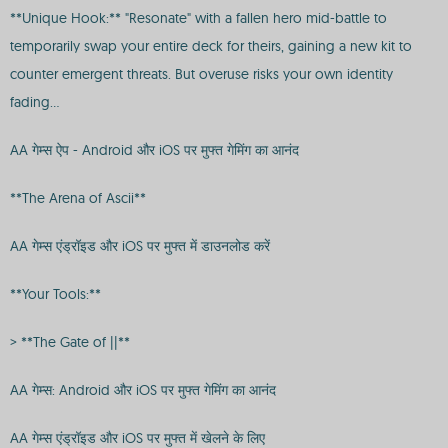
**Unique Hook:** "Resonate" with a fallen hero mid-battle to
temporarily swap your entire deck for theirs, gaining a new kit to
counter emergent threats. But overuse risks your own identity
fading…
AA गेम्स ऐप - Android और iOS पर मुफ्त गेमिंग का आनंद
**The Arena of Ascii**
AA गेम्स एंड्रॉइड और iOS पर मुफ्त में डाउनलोड करें
**Your Tools:**
> **The Gate of ||**
AA गेम्स: Android और iOS पर मुफ्त गेमिंग का आनंद
AA गेम्स एंड्रॉइड और iOS पर मुफ्त में खेलने के लिए