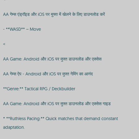
AA गेम्स एंड्रॉइड और iOS पर मुफ्त में खेलने के लिए डाउनलोड करें
- **WASD** – Move
<
AA Game: Android और iOS पर मुफ्त डाउनलोड और एक्सेस
AA गेम्स ऐप - Android और iOS पर मुफ्त गेमिंग का आनंद
**Genre:** Tactical RPG / Deckbuilder
AA Game: Android और iOS पर मुफ्त डाउनलोड और एक्सेस गाइड
* **Ruthless Pacing:** Quick matches that demand constant
adaptation.