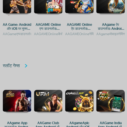
AA Game: Android
AAGAME Online
AAGAME Online
AAgame ऐप
और iOS पर मुफ्त
एप्प डाउनलोड:
ऐप डाउनलोड:
डाउनलोड: Android
डाउनलोड और एक्सेस
Android और iOS
Android और iOS
और iOS प्लेटफ़ॉर्म पर
AAGameएप्पडाउनलोड:AndroidऔरiOSपरमुफ्तगेमिंगएक्सेसAAGame:AndroidऔरiOSपरमुफ्तडा
AAGAMEOnlineकैसेडाउनलोडकरें:AndroidऔरiOSगाइडAAGAMEOnli
AAGAMEOnlineगेमिंगप्लेटफॉर्म:Androidऔर
AAgameमोबाइलगेमिंगप्
गाइड
प्लेटफॉर्म गाइड
प्लेटफ़ॉर्म गाइड
गेमिंग एक्सेस
स्लॉट गेम्स
AAgame App
AAGame Club
AAgameApk:
AAGame India
डाउनलोड: Android
App: Android और
Android और iOS के
App: Android और