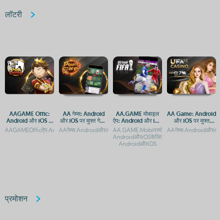
लॉटरी
AAGAME Offic:
AA गेम्स: Android
AA.GAME मोबाइल
AA Game: Android
Android और iOS के
और iOS पर मुफ्त गेमिंग
ऐप: Android और iOS
और iOS पर मुफ्त
लिए ऑफिशियल APP
ऐप
पर आसान एक्सेस
डाउनलोड और एक्सेस
AAGAMEOfficऐप:AndroidऔरAppleपरमुफ्तडाउनलोडAAGAMEOfficऐप:AndroidऔरiOSपरम
AAगेम्स:AndroidऔरiOSपरमुफ्तगेमिंगकाआनंदAAGameApp:AndroidऔरiO
AA.GAME:Mobiपरमोबाइलगेमिंगकाआनंदलें-
AAगेम्स:AndroidऔरiOS
डाउनलोड गाइड
गाइड
AndroidऔरiOSकेलिएएक्सेसकरेंAA.GAME:Mob
AndroidऔरiOS
प्रमोशन