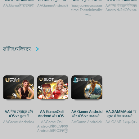
और iOS प्लेटफ़ॉर्म पर
का आनंद
के लिए डाउनलोड करें
और iOS पर मुफ्त गेमिंग
AA.Gameऐपडाउनलोडगाइड:AndroidऔरiOSप्लेटफ़ॉर्मपरआसानएक्सेसAA.Gameऐपडाउनलोड:And
AAGame:AndroidऔरiOSपरमुफ्तडाउनलोडऔरप्लेकरें
Yourjourneyisapoemwritteninreal-
AAगेम्स:मोबाइलगेमिंगकामुफ
गेमिंग एक्सेस
time.Theminimalistaesthetic
AndroidऔरiOSपरडाउ
—
blackscreen,whitetext
—belies
लॉगिन/रजिस्टर
AA गेम्स एंड्रॉइड और
AA Game:Onli -
AA Game: Android
AA.GAME:Mobi पर
iOS पर मुफ्त में
Android और iOS पर
और iOS पर डाउनलोड
मुफ्त में गेम डाउनलोड
डाउनलोड करें
मुफ्त गेमिंग एप
और एक्सेस गाइड
करें - Android और
AAGame:AndroidऔरiOSकेलिएमुफ्तडाउनलोडऔरगेमप्लेगाइडAAGame:AndroidऔरiOSपरमुफ्त
AAGame:Onli-
AAGame:AndroidऔरiOSपरडाउनलोडऔरएक्स
AA.GAMEमोबाइलऐप:An
iOS के लिए ऐप एक्सेस
AndroidऔरiOSपरमुफ्तगेमिंगएप्लिकेशनAAGame:Onli-
AndroidऔरiOSपरमुफ्तगेमिंगएपAAG