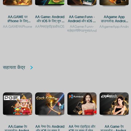
AA.GAME पर
AA Game: Android
AA Game:Funn -
AAgame App
iPhone के लिए
और iOS के लिए मुफ्त
Android और iOS पर
डाउनलोड: Android
Android ऐप्स कैसे
डाउनलोड और गेमप्ले
मज़ेदार गेमिंग अनुभव
और iOS के लिए गेमिंग
AA.GAMEपरiPhoneकेलिएऐप्सऔरगेम्सकाआनंदलेंAA.GAMEसेiPhoneपरGenshinImpactAPKडाउ
AAगेम्सएंड्रॉइडऔरiOSपरमुफ्तमेंखेलनेकेलिएडाउनलोडकरेंAAगेम्सएंड्रॉइडऔर
AAGame:Funn-
AAgameApp:Androidऔ
डाउनलोड करें
गाइड
प्लेटफ़ॉर्म
मज़ेदारगेमिंगअनुभवAndroidऔरiOSपर
सहायता केंद्र
AA.Game ऐप
AA गेम्स ऐप: Android
AA गेम्स एंड्रॉइड और
AA Game ऐप
डाउनलोड: Android
और iOS पर मुफ्त गेमिंग
iOS पर मुफ्त में खेलने
डाउनलोड - Android