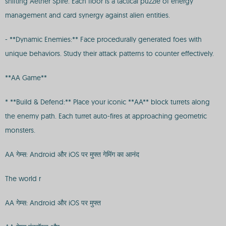
shifting Aether Spire. Each floor is a tactical puzzle of energy
management and card synergy against alien entities.
- **Dynamic Enemies:** Face procedurally generated foes with
unique behaviors. Study their attack patterns to counter effectively.
**AA Game**
* **Build & Defend:** Place your iconic **AA** block turrets along
the enemy path. Each turret auto-fires at approaching geometric
monsters.
AA गेम्स: Android और iOS पर मुफ्त गेमिंग का आनंद
The world r
AA गेम्स: Android और iOS पर मुफ्त