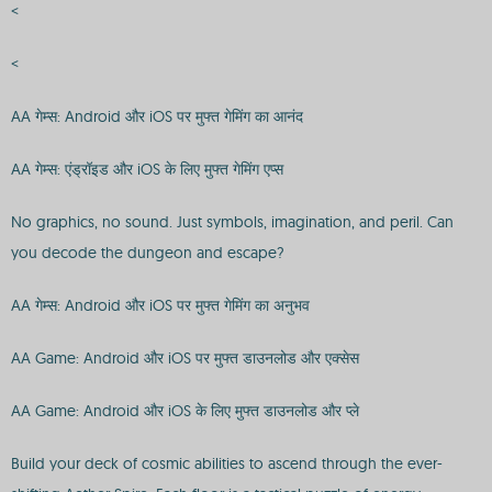
<
<
AA गेम्स: Android और iOS पर मुफ्त गेमिंग का आनंद
AA गेम्स: एंड्रॉइड और iOS के लिए मुफ्त गेमिंग एप्स
No graphics, no sound. Just symbols, imagination, and peril. Can
you decode the dungeon and escape?
AA गेम्स: Android और iOS पर मुफ्त गेमिंग का अनुभव
AA Game: Android और iOS पर मुफ्त डाउनलोड और एक्सेस
AA Game: Android और iOS के लिए मुफ्त डाउनलोड और प्ले
Build your deck of cosmic abilities to ascend through the ever-