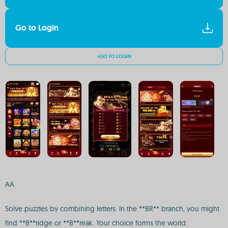
Go to Login
>GO TO LOGIN
AA
Solve puzzles by combining letters. In the **BR** branch, you might
find **B**ridge or **B**reak. Your choice forms the world.