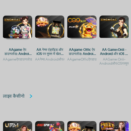
AAgame ऐप
AA गेम्स एंड्रॉइड और
AAgame Offic ऐप
AA Game:Onli -
डाउनलोड: Android
iOS पर मुफ्त में खेलने
डाउनलोड: Android
Android और iOS पर
और iOS प्लेटफ़ॉर्म पर
के लिए डाउनलोड करें
और iOS प्लेटफ़ॉर्म पर
मुफ्त गेमिंग एप्प
AAgameऐपडाउनलोड:AndroidऔरiOSप्लेटफ़ॉर्मपरगेमिंगएक्सेसAAgameऐपडाउनलोड:AndroidऔरiO
AAगेम्स:AndroidऔरiOSकेलिएमुफ्तगेमिंगऐप्सAAगेम्सडाउनलोड:Androidऔर
AAgameOfficऐपडाउनलोड:AndroidऔरiOSप्लेटफ
AAGame:Onli-
गेमिंग एक्सेस
एक्सेस गाइड
AndroidऔरiOSपरमुफ्तग
लाइव कैसीनो