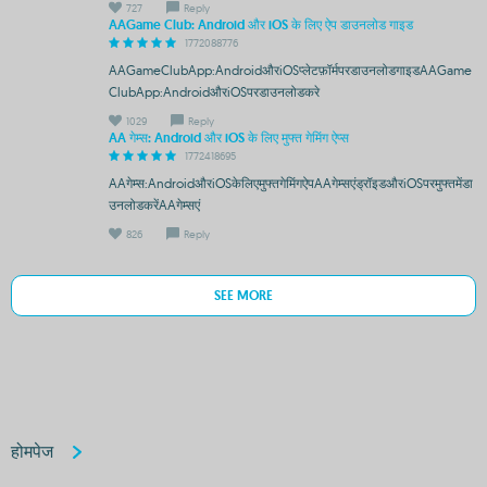
727
Reply
AAGame Club: Android और iOS के लिए ऐप डाउनलोड गाइड
1772088776
AAGameClubApp:AndroidऔरiOSप्लेटफ़ॉर्मपरडाउनलोडगाइडAAGame
ClubApp:AndroidऔरiOSपरडाउनलोडकरे
1029
Reply
AA गेम्स: Android और iOS के लिए मुफ्त गेमिंग ऐप्स
1772418695
AAगेम्स:AndroidऔरiOSकेलिएमुफ्तगेमिंगऐपAAगेम्सएंड्रॉइडऔरiOSपरमुफ्तमेंडा
उनलोडकरेंAAगेम्सएं
826
Reply
SEE MORE
होमपेज