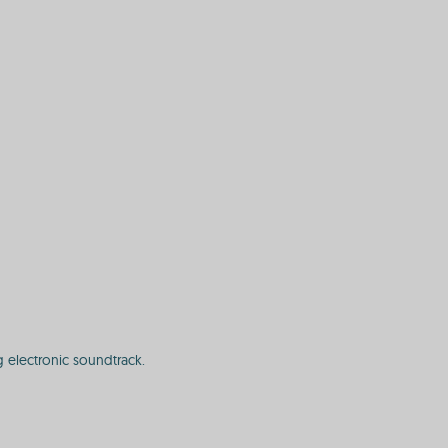
g electronic soundtrack.