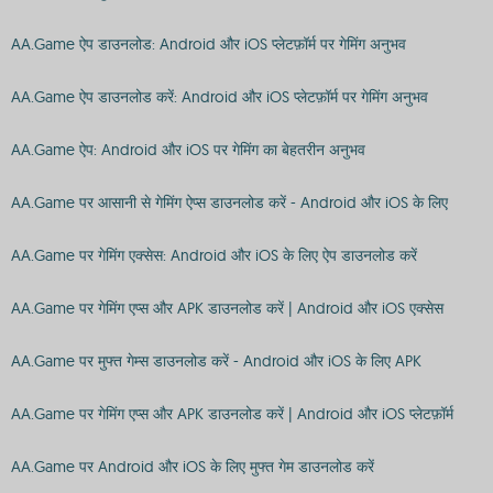
AA.Game ऐप डाउनलोड: Android और iOS प्लेटफ़ॉर्म पर गेमिंग अनुभव
AA.Game ऐप डाउनलोड करें: Android और iOS प्लेटफ़ॉर्म पर गेमिंग अनुभव
AA.Game ऐप: Android और iOS पर गेमिंग का बेहतरीन अनुभव
AA.Game पर आसानी से गेमिंग ऐप्स डाउनलोड करें - Android और iOS के लिए
AA.Game पर गेमिंग एक्सेस: Android और iOS के लिए ऐप डाउनलोड करें
AA.Game पर गेमिंग एप्स और APK डाउनलोड करें | Android और iOS एक्सेस
AA.Game पर मुफ्त गेम्स डाउनलोड करें - Android और iOS के लिए APK
AA.Game पर गेमिंग एप्स और APK डाउनलोड करें | Android और iOS प्लेटफ़ॉर्म
AA.Game पर Android और iOS के लिए मुफ्त गेम डाउनलोड करें