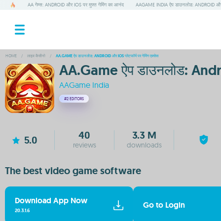
AA गेम्स: ANDROID और IOS पर मुफ्त गेमिंग का आनंद
AAGAME INDIA ऐप डाउनलोड: ANDROID और IOS
HOME
/
लाइव कैसीनो
/
AA.GAME ऐप डाउनलोड: ANDROID और IOS प्लेटफॉर्म पर गेमिंग एक्सेस
AA.Game ऐप डाउनलोड: Android 
AAGame India
#2
EDITORS
40
3.3 M
5.0
reviews
downloads
The best video game software
Download App Now
Go to Login
20.3.1.6