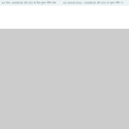
AA गेम्स: ANDROID और IOS के लिए मुफ्त गेमिंग ऐप्स
AA GAME:ONLI - ANDROID और IOS पर मुफ्त गेमिंग ऐप