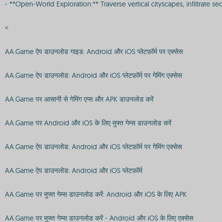
- **Open-World Exploration:** Traverse vertical cityscapes, infiltrate
<
AA.Game ऐप डाउनलोड गाइड: Android और iOS प्लेटफ़ॉर्म पर एक्सेस
AA.Game ऐप डाउनलोड: Android और iOS प्लेटफ़ॉर्म पर गेमिंग एक्सेस
AA.Game पर आसानी से गेमिंग एप्स और APK डाउनलोड करें
AA.Game पर Android और iOS के लिए मुफ्त गेम्स डाउनलोड करें
AA.Game ऐप डाउनलोड: Android और iOS प्लेटफ़ॉर्म पर गेमिंग एक्सेस
AA.Game ऐप डाउनलोड: Android और iOS प्लेटफ़ॉर्म
AA.Game पर मुफ्त गेम्स डाउनलोड करें: Android और iOS के लिए APK
AA.Game पर मुफ्त गेम्स डाउनलोड करें - Android और iOS के लिए एक्सेस