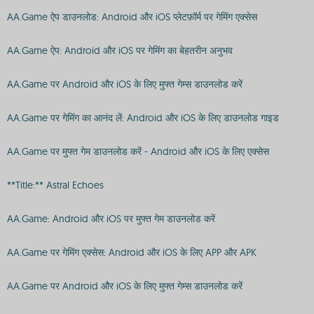
AA.Game ऐप डाउनलोड: Android और iOS प्लेटफ़ॉर्म पर गेमिंग एक्सेस
AA.Game ऐप: Android और iOS पर गेमिंग का बेहतरीन अनुभव
AA.Game पर Android और iOS के लिए मुफ्त गेम्स डाउनलोड करें
AA.Game पर गेमिंग का आनंद लें: Android और iOS के लिए डाउनलोड गाइड
AA.Game पर मुफ्त गेम डाउनलोड करें - Android और iOS के लिए एक्सेस
**Title:** Astral Echoes
AA.Game: Android और iOS पर मुफ्त गेम डाउनलोड करें
AA.Game पर गेमिंग एक्सेस: Android और iOS के लिए APP और APK
AA.Game पर Android और iOS के लिए मुफ्त गेम्स डाउनलोड करें