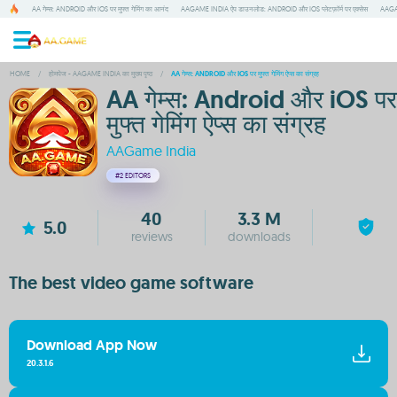
AA गेम्स: ANDROID और IOS पर मुफ्त गेमिंग का आनंद
AAGAME INDIA ऐप डाउनलोड: ANDROID और IOS प्लेटफ़ॉर्म पर एक्सेस
AAGA
HOME
/
होमपेज - AAGAME INDIA का मुख्य पृष्ठ
/
AA गेम्स: ANDROID और IOS पर मुफ्त गेमिंग ऐप्स का संग्रह
AA गेम्स: Android और iOS पर
मुफ्त गेमिंग ऐप्स का संग्रह
AAGame India
#2
EDITORS
40
3.3 M
5.0
reviews
downloads
The best video game software
Download App Now
20.3.1.6