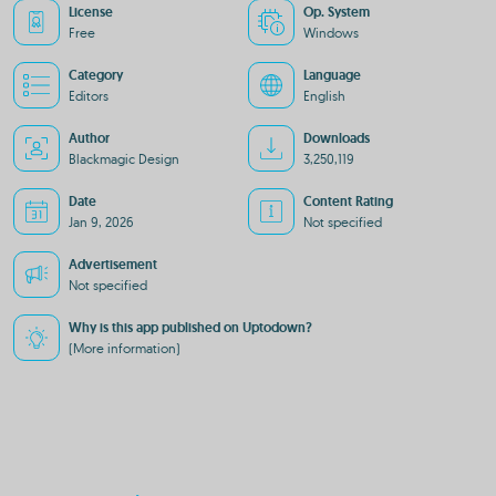
License
Op. System
Free
Windows
Category
Language
Editors
English
Author
Downloads
Blackmagic Design
3,250,119
Date
Content Rating
Jan 9, 2026
Not specified
Advertisement
Not specified
Why is this app published on Uptodown?
(More information)