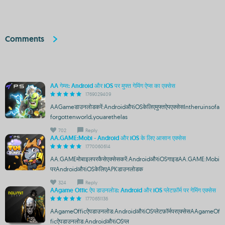
Comments
AA गेम्स: Android और iOS पर मुफ्त गेमिंग ऐप्स का एक्सेस
1769029409
AAGameडाउनलोडकरें:AndroidऔरiOSकेलिएमुफ्तऐपएक्सेसIntheruinsofa
forgottenworld,youarethelas
702
Reply
AA.GAME:Mobi - Android और iOS के लिए आसान एक्सेस
1770060614
AA.GAMEमोबाइलपरकैसेएक्सेसकरें:AndroidऔरiOSगाइडAA.GAME:Mobi
परAndroidऔरiOSकेलिएAPKडाउनलोडक
324
Reply
AAgame Offic ऐप डाउनलोड: Android और iOS प्लेटफ़ॉर्म पर गेमिंग एक्सेस
1770651136
AAgameOfficऐपडाउनलोड:AndroidऔरiOSप्लेटफ़ॉर्मपरएक्सेसAAgameOf
ficऐपडाउनलोड:AndroidऔरiOSप्ल