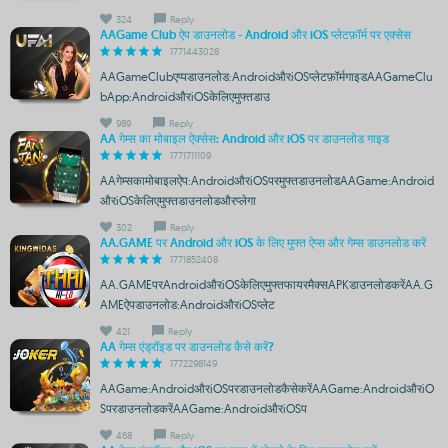
324
Reply
AAGame Club ऐप डाउनलोड - Android और iOS प्लेटफ़ॉर्म पर एक्सेस
1771443028
AAGameClubएप्पडाउनलोड:AndroidऔरiOSप्लेटफ़ॉर्मगाइडAAGameClu
bApp:AndroidऔरiOSकेलिएमुफ्तडाउ
989
Reply
AA गेम्स का मोबाइल ऐक्सेस: Android और iOS पर डाउनलोड गाइड
1771711109
AAगेम्सकामोबाइलऐप:AndroidऔरiOSपरमुफ्तडाउनलोडAAGame:Android
औरiOSकेलिएमुफ्तडाउनलोडऔरप्लेगा
302
Reply
AA.GAME पर Android और iOS के लिए मुफ्त ऐप्स और गेम्स डाउनलोड करें
1771852408
AA.GAMEपरAndroidऔरiOSकेलिएमुफ्तफायरमैक्सAPKडाउनलोडकरेंAA.G
AMEऐपडाउनलोड:AndroidऔरiOSप्लेट
421
Reply
AA गेम्स एंड्रॉइड पर डाउनलोड कैसे करें?
1772298149
AAGame:AndroidऔरiOSपरडाउनलोडकैसेकरेंAAGame:AndroidऔरiO
SपरडाउनलोडकरेंAAGame:AndroidऔरiOSप
468
Reply