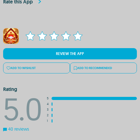
Rate this App
REVIEW THE APP
ADD TO WISHLIST
ADD TO RECOMMENDED
Rating
5.0
5
4
3
2
1
40 reviews