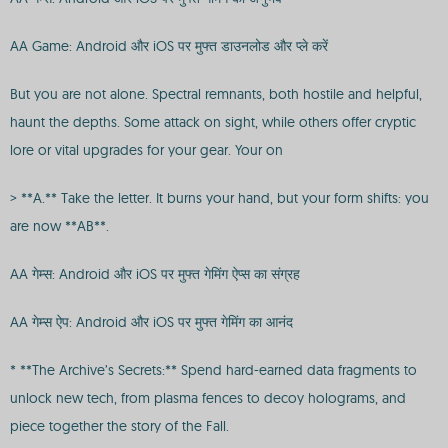
AA Game: Android और iOS पर मुफ्त डाउनलोड और प्ले करें
But you are not alone. Spectral remnants, both hostile and helpful,
haunt the depths. Some attack on sight, while others offer cryptic
lore or vital upgrades for your gear. Your on
> **A.** Take the letter. It burns your hand, but your form shifts: you
are now **AB**.
AA गेम्स: Android और iOS पर मुफ्त गेमिंग ऐप्स का संग्रह
AA गेम्स ऐप: Android और iOS पर मुफ्त गेमिंग का आनंद
* **The Archive’s Secrets:** Spend hard-earned data fragments to
unlock new tech, from plasma fences to decoy holograms, and
piece together the story of the Fall.