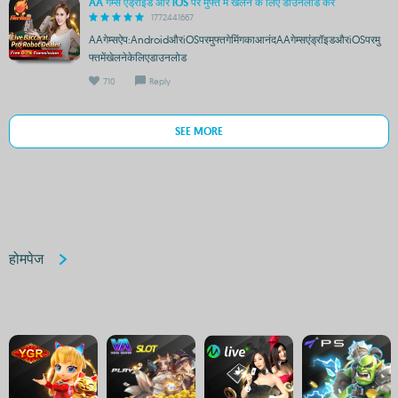
AA गेम्स एंड्रॉइड और iOS पर मुफ्त में खेलने के लिए डाउनलोड करें
1772441667
AAगेम्सऐप:AndroidऔरiOSपरमुफ्तगेमिंगकाआनंदAAगेम्सएंड्रॉइडऔरiOSपरमु
फ्तमेंखेलनेकेलिएडाउनलोड
710
Reply
SEE MORE
होमपेज