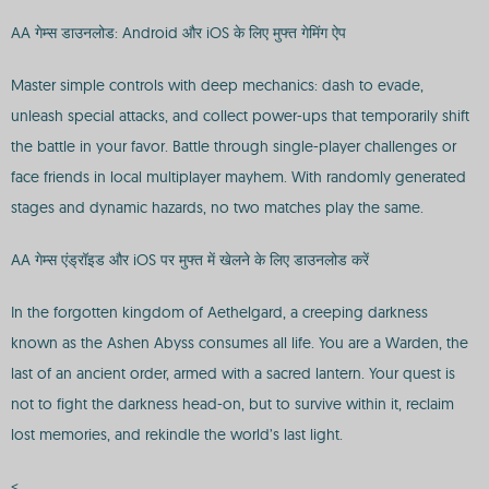
AA गेम्स डाउनलोड: Android और iOS के लिए मुफ्त गेमिंग ऐप
Master simple controls with deep mechanics: dash to evade,
unleash special attacks, and collect power-ups that temporarily shift
the battle in your favor. Battle through single-player challenges or
face friends in local multiplayer mayhem. With randomly generated
stages and dynamic hazards, no two matches play the same.
AA गेम्स एंड्रॉइड और iOS पर मुफ्त में खेलने के लिए डाउनलोड करें
In the forgotten kingdom of Aethelgard, a creeping darkness
known as the Ashen Abyss consumes all life. You are a Warden, the
last of an ancient order, armed with a sacred lantern. Your quest is
not to fight the darkness head-on, but to survive within it, reclaim
lost memories, and rekindle the world’s last light.
<