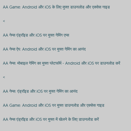
AA Game: Android और iOS के लिए मुफ्त डाउनलोड और एक्सेस गाइड
<
AA गेम्स एंड्रॉइड और iOS पर मुफ्त गेमिंग एप्स
AA गेम्स ऐप: Android और iOS पर मुफ्त गेमिंग का आनंद
AA गेम्स: मोबाइल गेमिंग का मुफ्त प्लेटफॉर्म - Android और iOS पर डाउनलोड करें
<
AA गेम्स: एंड्रॉइड और iOS पर मुफ्त गेमिंग का आनंद
AA Game: Android और iOS पर मुफ्त डाउनलोड और एक्सेस गाइड
AA गेम्स एंड्रॉइड और iOS पर मुफ्त में खेलने के लिए डाउनलोड करें