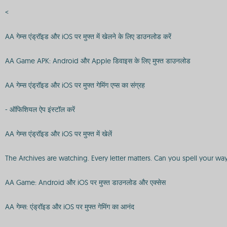
<
AA गेम्स एंड्रॉइड और iOS पर मुफ्त में खेलने के लिए डाउनलोड करें
AA Game APK: Android और Apple डिवाइस के लिए मुफ्त डाउनलोड
AA गेम्स एंड्रॉइड और iOS पर मुफ्त गेमिंग एप्स का संग्रह
- ऑफिशियल ऐप इंस्टॉल करें
AA गेम्स एंड्रॉइड और iOS पर मुफ्त में खेलें
The Archives are watching. Every letter matters. Can you spell your w
AA Game: Android और iOS पर मुफ्त डाउनलोड और एक्सेस
AA गेम्स: एंड्रॉइड और iOS पर मुफ्त गेमिंग का आनंद