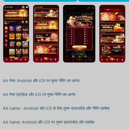
AA गेम्स: Android और iOS पर मुफ्त गेमिंग का आनंद
AA गेम्स एंड्रॉइड और iOS पर मुफ्त गेमिंग का आनंद
AA Game - Android और iOS के लिए मुफ्त डाउनलोड और गेमिंग एक्सेस
AA Game: Android और iOS पर मुफ्त डाउनलोड और एक्सेस