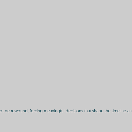
nnot be rewound, forcing meaningful decisions that shape the timeline an