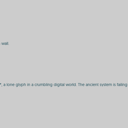
 wall.
*, a lone glyph in a crumbling digital world. The ancient system is failing