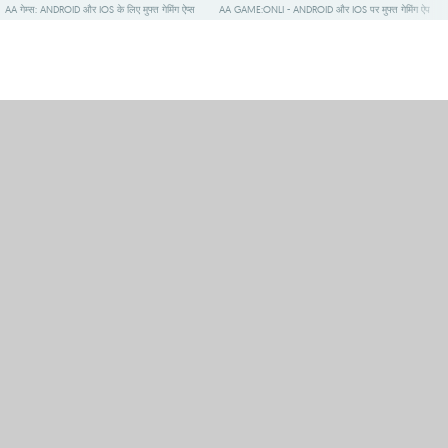
AA गेम्स: ANDROID और IOS के लिए मुफ्त गेमिंग ऐप्स
AA GAME:ONLI - ANDROID और IOS पर मुफ्त गेमिंग ऐप