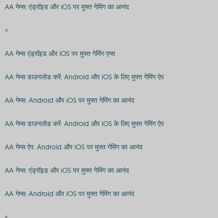
AA गेम्स: एंड्रॉइड और iOS पर मुफ्त गेमिंग का आनंद
<
AA गेम्स एंड्रॉइड और iOS पर मुफ्त गेमिंग एप्स
AA गेम्स डाउनलोड करें: Android और iOS के लिए मुफ्त गेमिंग ऐप
AA गेम्स: Android और iOS पर मुफ्त गेमिंग का आनंद
AA गेम्स डाउनलोड करें: Android और iOS के लिए मुफ्त गेमिंग ऐप
AA गेम्स ऐप: Android और iOS पर मुफ्त गेमिंग का आनंद
AA गेम्स: एंड्रॉइड और iOS पर मुफ्त गेमिंग का आनंद
AA गेम्स: Android और iOS पर मुफ्त गेमिंग का आनंद
<