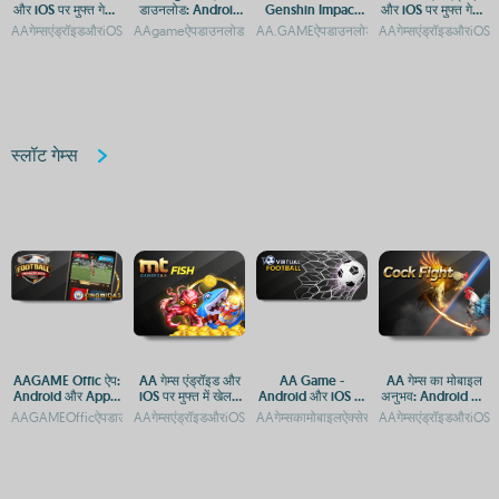
और iOS पर मुफ्त गेमिंग
डाउनलोड: Android
Genshin Impact
और iOS पर मुफ्त गेमिंग
एप्स
और iOS प्लेटफ़ॉर्म पर
APK डाउनलोड और
का आनंद
AAगेम्सएंड्रॉइडऔरiOSपरमुफ्तमेंडाउनलोडकरेंAAगेम्सएंड्रॉइडऔरiOSपरमुफ्तमेंखेलनेकेलिएडाउनलोड
AAgameऐपडाउनलोड:AndroidऔरiOSप्लेटफ़ॉर्मपरगेमिंगएक्सेसAAgameऐ
AA.GAMEऐपडाउनलोड:AndroidऔरiOSप्लेटफ़ॉर्
AAगेम्सएंड्रॉइडऔरiOS
गेमिंग अनुभव
गेम एक्सेस गाइड
स्लॉट गेम्स
AAGAME Offic ऐप:
AA गेम्स एंड्रॉइड और
AA Game -
AA गेम्स का मोबाइल
Android और Apple
iOS पर मुफ्त में खेलने
Android और iOS पर
अनुभव: Android और
पर डाउनलोड करें
के लिए डाउनलोड करें
मुफ्त डाउनलोड और
iOS पर मुफ्त डाउनलोड
AAGAMEOfficऐपडाउनलोड:AndroidऔरiOSप्लेटफ़ॉर्मगाइडAAGAMEOffic:AndroidऔरiOSकेल
AAगेम्सएंड्रॉइडऔरiOSपरमुफ्तमेंडाउनलोडकरेंAAGame:AndroidऔरiOSप
AAगेम्सकामोबाइलऐक्सेस:AndroidऔरiOSऐपडाउ
AAगेम्सएंड्रॉइडऔरiOSपरम
एक्सेस