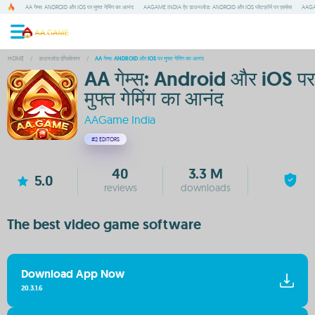
AA गेम्स: ANDROID और IOS पर मुफ्त गेमिंग का आनंद
AAGAME INDIA ऐप डाउनलोड: ANDROID और IOS प्लेटफ़ॉर्म पर एक्सेस
AAGA
HOME
/
डाउनलोड एप्लिकेशन
/
AA गेम्स: ANDROID और IOS पर मुफ्त गेमिंग का आनंद
AA गेम्स: Android और iOS पर
मुफ्त गेमिंग का आनंद
AAGame India
#2
EDITORS
40
3.3 M
5.0
reviews
downloads
The best video game software
Download App Now
20.3.1.6