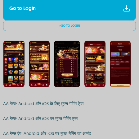
Go to Login
>GO TO LOGIN
AA गेम्स: Android और iOS के लिए मुफ्त गेमिंग ऐप्स
AA गेम्स: Android और iOS पर मुफ्त गेमिंग एप्स
AA गेम्स ऐप: Android और iOS पर मुफ्त गेमिंग का आनंद