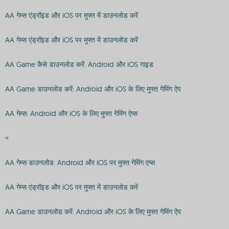
AA गेम्स एंड्रॉइड और iOS पर मुफ्त में डाउनलोड करें
AA गेम्स एंड्रॉइड और iOS पर मुफ्त में डाउनलोड करें
AA Game कैसे डाउनलोड करें: Android और iOS गाइड
AA Game डाउनलोड करें: Android और iOS के लिए मुफ्त गेमिंग ऐप
AA गेम्स: Android और iOS के लिए मुफ्त गेमिंग ऐप्स
<
AA गेम्स डाउनलोड: Android और iOS पर मुफ्त गेमिंग एप्स
AA गेम्स एंड्रॉइड और iOS पर मुफ्त में डाउनलोड करें
AA Game डाउनलोड करें: Android और iOS के लिए मुफ्त गेमिंग ऐप