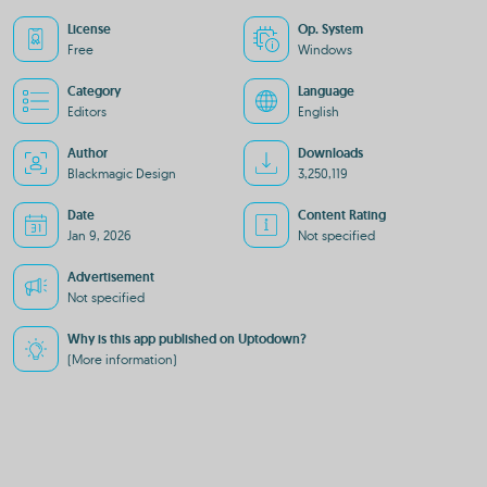
License
Op. System
Free
Windows
Category
Language
Editors
English
Author
Downloads
Blackmagic Design
3,250,119
Date
Content Rating
Jan 9, 2026
Not specified
Advertisement
Not specified
Why is this app published on Uptodown?
(More information)