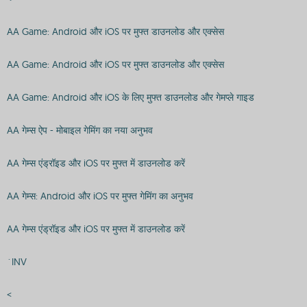
AA Game: Android और iOS पर मुफ्त डाउनलोड और एक्सेस
AA Game: Android और iOS पर मुफ्त डाउनलोड और एक्सेस
AA Game: Android और iOS के लिए मुफ्त डाउनलोड और गेमप्ले गाइड
AA गेम्स ऐप - मोबाइल गेमिंग का नया अनुभव
AA गेम्स एंड्रॉइड और iOS पर मुफ्त में डाउनलोड करें
AA गेम्स: Android और iOS पर मुफ्त गेमिंग का अनुभव
AA गेम्स एंड्रॉइड और iOS पर मुफ्त में डाउनलोड करें
`INV
<