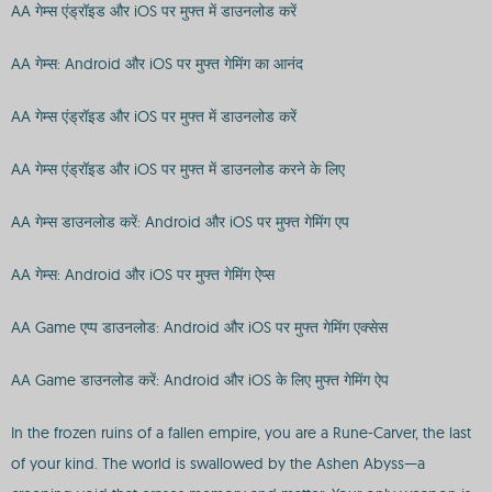
AA गेम्स एंड्रॉइड और iOS पर मुफ्त में डाउनलोड करें
AA गेम्स: Android और iOS पर मुफ्त गेमिंग का आनंद
AA गेम्स एंड्रॉइड और iOS पर मुफ्त में डाउनलोड करें
AA गेम्स एंड्रॉइड और iOS पर मुफ्त में डाउनलोड करने के लिए
AA गेम्स डाउनलोड करें: Android और iOS पर मुफ्त गेमिंग एप
AA गेम्स: Android और iOS पर मुफ्त गेमिंग ऐप्स
AA Game एप्प डाउनलोड: Android और iOS पर मुफ्त गेमिंग एक्सेस
AA Game डाउनलोड करें: Android और iOS के लिए मुफ्त गेमिंग ऐप
In the frozen ruins of a fallen empire, you are a Rune-Carver, the last
of your kind. The world is swallowed by the Ashen Abyss—a