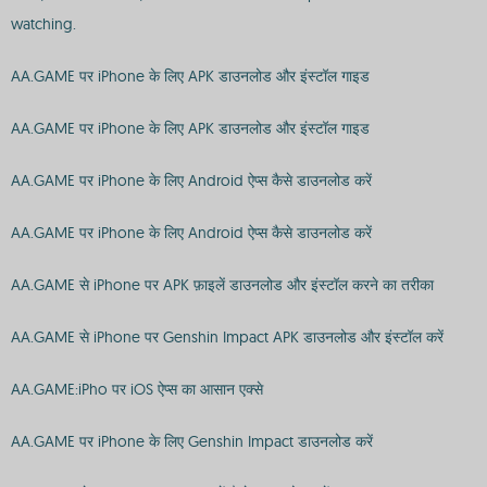
watching.
AA.GAME पर iPhone के लिए APK डाउनलोड और इंस्टॉल गाइड
AA.GAME पर iPhone के लिए APK डाउनलोड और इंस्टॉल गाइड
AA.GAME पर iPhone के लिए Android ऐप्स कैसे डाउनलोड करें
AA.GAME पर iPhone के लिए Android ऐप्स कैसे डाउनलोड करें
AA.GAME से iPhone पर APK फ़ाइलें डाउनलोड और इंस्टॉल करने का तरीका
AA.GAME से iPhone पर Genshin Impact APK डाउनलोड और इंस्टॉल करें
AA.GAME:iPho पर iOS ऐप्स का आसान एक्से
AA.GAME पर iPhone के लिए Genshin Impact डाउनलोड करें