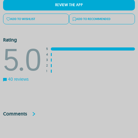
REVIEW THE APP
ADD TO WISHLIST
ADD TO RECOMMENDED
Rating
5.0
5
4
3
2
1
40 reviews
Comments