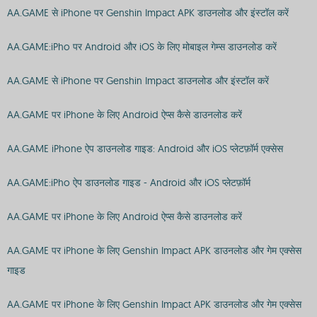
AA.GAME से iPhone पर Genshin Impact APK डाउनलोड और इंस्टॉल करें
AA.GAME:iPho पर Android और iOS के लिए मोबाइल गेम्स डाउनलोड करें
AA.GAME से iPhone पर Genshin Impact डाउनलोड और इंस्टॉल करें
AA.GAME पर iPhone के लिए Android ऐप्स कैसे डाउनलोड करें
AA.GAME iPhone ऐप डाउनलोड गाइड: Android और iOS प्लेटफ़ॉर्म एक्सेस
AA.GAME:iPho ऐप डाउनलोड गाइड - Android और iOS प्लेटफ़ॉर्म
AA.GAME पर iPhone के लिए Android ऐप्स कैसे डाउनलोड करें
AA.GAME पर iPhone के लिए Genshin Impact APK डाउनलोड और गेम एक्सेस
गाइड
AA.GAME पर iPhone के लिए Genshin Impact APK डाउनलोड और गेम एक्सेस