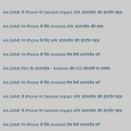
AA.GAME से iPhone पर Genshin Impact APK डाउनलोड और इंस्टॉल गाइड
AA.GAME पर iPhone के लिए Android APK डाउनलोड और एक्स
AA.GAME पर iPhone के लिए APK डाउनलोड और इंस्टॉल गाइड
AA.GAME पर iPhone के लिए Android ऐप्स कैसे डाउनलोड करें
AA.GAME:iPho ऐप डाउनलोड - Android और iOS प्लेटफ़ॉर्म पर एक्सेस
AA.GAME पर iPhone के लिए Android ऐप्स कैसे डाउनलोड करें
AA.GAME से iPhone पर Genshin Impact APK डाउनलोड और इंस्टॉल गाइड
AA.GAME से iPhone पर Genshin Impact APK डाउनलोड और इंस्टॉल गाइड
AA.GAME पर iPhone के लिए Android ऐप्स कैसे डाउनलोड करें