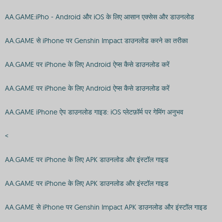
AA.GAME:iPho - Android और iOS के लिए आसान एक्सेस और डाउनलोड
AA.GAME से iPhone पर Genshin Impact डाउनलोड करने का तरीका
AA.GAME पर iPhone के लिए Android ऐप्स कैसे डाउनलोड करें
AA.GAME पर iPhone के लिए Android ऐप्स कैसे डाउनलोड करें
AA.GAME iPhone ऐप डाउनलोड गाइड: iOS प्लेटफ़ॉर्म पर गेमिंग अनुभव
<
AA.GAME पर iPhone के लिए APK डाउनलोड और इंस्टॉल गाइड
AA.GAME पर iPhone के लिए APK डाउनलोड और इंस्टॉल गाइड
AA.GAME से iPhone पर Genshin Impact APK डाउनलोड और इंस्टॉल गाइड