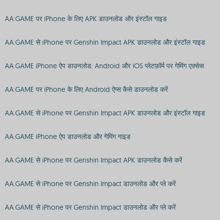
AA.GAME पर iPhone के लिए APK डाउनलोड और इंस्टॉल गाइड
AA.GAME से iPhone पर Genshin Impact APK डाउनलोड और इंस्टॉल गाइड
AA.GAME iPhone ऐप डाउनलोड: Android और iOS प्लेटफ़ॉर्म पर गेमिंग एक्सेस
AA.GAME पर iPhone के लिए Android ऐप्स कैसे डाउनलोड करें
AA.GAME से iPhone पर Genshin Impact APK डाउनलोड और इंस्टॉल गाइड
AA.GAME iPhone ऐप डाउनलोड और गेमिंग गाइड
AA.GAME से iPhone पर Genshin Impact APK डाउनलोड कैसे करें
AA.GAME से iPhone पर Genshin Impact डाउनलोड और प्ले करें
AA.GAME से iPhone पर Genshin Impact डाउनलोड और प्ले करें