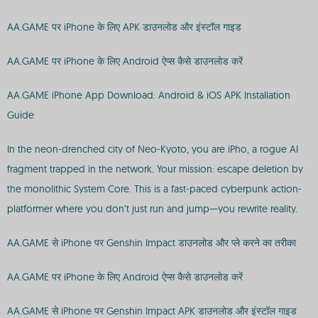
AA.GAME पर iPhone के लिए APK डाउनलोड और इंस्टॉल गाइड
AA.GAME पर iPhone के लिए Android ऐप्स कैसे डाउनलोड करें
AA.GAME iPhone App Download: Android & iOS APK Installation
Guide
In the neon-drenched city of Neo-Kyoto, you are iPho, a rogue AI
fragment trapped in the network. Your mission: escape deletion by
the monolithic System Core. This is a fast-paced cyberpunk action-
platformer where you don’t just run and jump—you rewrite reality.
AA.GAME से iPhone पर Genshin Impact डाउनलोड और प्ले करने का तरीका
AA.GAME पर iPhone के लिए Android ऐप्स कैसे डाउनलोड करें
AA.GAME से iPhone पर Genshin Impact APK डाउनलोड और इंस्टॉल गाइड