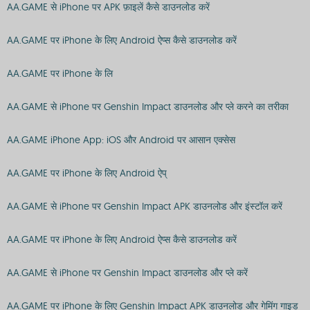
AA.GAME से iPhone पर APK फ़ाइलें कैसे डाउनलोड करें
AA.GAME पर iPhone के लिए Android ऐप्स कैसे डाउनलोड करें
AA.GAME पर iPhone के लि
AA.GAME से iPhone पर Genshin Impact डाउनलोड और प्ले करने का तरीका
AA.GAME iPhone App: iOS और Android पर आसान एक्सेस
AA.GAME पर iPhone के लिए Android ऐप्
AA.GAME से iPhone पर Genshin Impact APK डाउनलोड और इंस्टॉल करें
AA.GAME पर iPhone के लिए Android ऐप्स कैसे डाउनलोड करें
AA.GAME से iPhone पर Genshin Impact डाउनलोड और प्ले करें
AA.GAME पर iPhone के लिए Genshin Impact APK डाउनलोड और गेमिंग गाइड