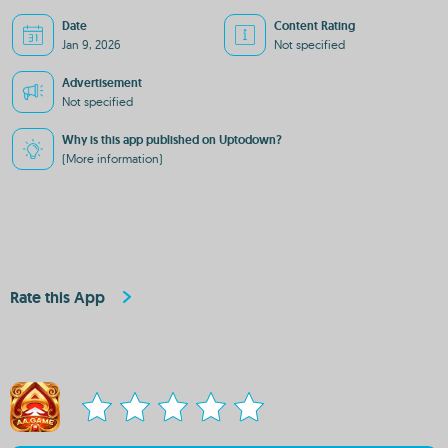
Date
Content Rating
Jan 9, 2026
Not specified
Advertisement
Not specified
Why is this app published on Uptodown?
(More information)
Rate this App