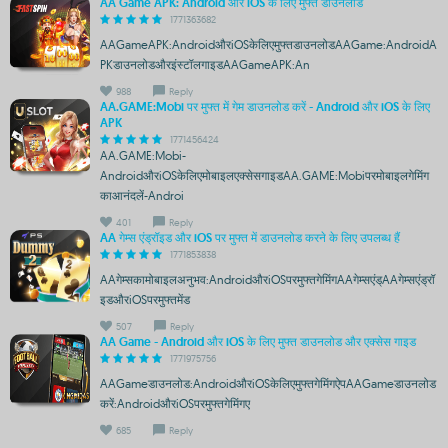
AA Game APK: Android और iOS के लिए मुफ्त डाउनलोड
1771363682
AAGameAPK:AndroidऔरiOSकेलिएमुफ्तडाउनलोडAAGame:AndroidA
PKडाउनलोडऔरइंस्टॉलगाइडAAGameAPK:An
988
Reply
AA.GAME:Mobi पर मुफ्त में गेम डाउनलोड करें - Android और iOS के लिए
APK
1771456424
AA.GAME:Mobi-
AndroidऔरiOSकेलिएमोबाइलएक्सेसगाइडAA.GAME:Mobiपरमोबाइलगेमिंग
काआनंदलें-Androi
401
Reply
AA गेम्स एंड्रॉइड और iOS पर मुफ्त में डाउनलोड करने के लिए उपलब्ध हैं
1771853838
AAगेम्सकामोबाइलअनुभव:AndroidऔरiOSपरमुफ्तगेमिंगAAगेम्सएंड्AAगेम्सएंड्रॉ
इडऔरiOSपरमुफ्तमेंड
507
Reply
AA Game - Android और iOS के लिए मुफ्त डाउनलोड और एक्सेस गाइड
1771975756
AAGameडाउनलोड:AndroidऔरiOSकेलिएमुफ्तगेमिंगऐपAAGameडाउनलोड
करें:AndroidऔरiOSपरमुफ्तगेमिंगए
685
Reply