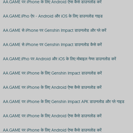
AA.GAME पर iPhone के लिए Android ऐप्स कैसे डाउनलोड करें
AA.GAME:iPho ऐप - Android और iOS के लिए डाउनलोड गाइड
AA.GAME से iPhone पर Genshin Impact डाउनलोड और प्ले करें
AA.GAME से iPhone पर Genshin Impact डाउनलोड कैसे करें
AA.GAME:iPho पर Android और iOS के लिए मोबाइल गेम्स डाउनलोड करें
AA.GAME पर iPhone के लिए Genshin Impact डाउनलोड करें
AA.GAME पर iPhone के लिए Android ऐप्स कैसे डाउनलोड करें
AA.GAME पर iPhone के लिए Genshin Impact APK डाउनलोड और प्ले गाइड
AA.GAME पर iPhone के लिए Android ऐप्स कैसे डाउनलोड करें
AA.GAME पर iPhone के लिए Android ऐप्स कैसे डाउनलोड करें