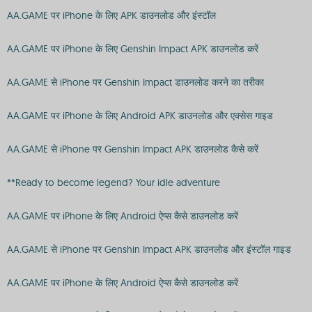
AA.GAME पर iPhone के लिए APK डाउनलोड और इंस्टॉल
AA.GAME पर iPhone के लिए Genshin Impact APK डाउनलोड करें
AA.GAME से iPhone पर Genshin Impact डाउनलोड करने का तरीका
AA.GAME पर iPhone के लिए Android APK डाउनलोड और एक्सेस गाइड
AA.GAME से iPhone पर Genshin Impact APK डाउनलोड कैसे करें
**Ready to become legend? Your idle adventure
AA.GAME पर iPhone के लिए Android ऐप्स कैसे डाउनलोड करें
AA.GAME से iPhone पर Genshin Impact APK डाउनलोड और इंस्टॉल गाइड
AA.GAME पर iPhone के लिए Android ऐप्स कैसे डाउनलोड करें