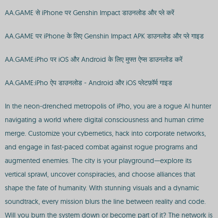
AA.GAME से iPhone पर Genshin Impact डाउनलोड और प्ले करें
AA.GAME पर iPhone के लिए Genshin Impact APK डाउनलोड और प्ले गाइड
AA.GAME:iPho पर iOS और Android के लिए मुफ्त ऐप्स डाउनलोड करें
AA.GAME:iPho ऐप डाउनलोड - Android और iOS प्लेटफ़ॉर्म गाइड
In the neon-drenched metropolis of iPho, you are a rogue AI hunter
navigating a world where digital consciousness and human crime
merge. Customize your cybernetics, hack into corporate networks,
and engage in fast-paced combat against rogue programs and
augmented enemies. The city is your playground—explore its
vertical sprawl, uncover conspiracies, and choose alliances that
shape the fate of humanity. With stunning visuals and a dynamic
soundtrack, every mission blurs the line between reality and code.
Will you burn the system down or become part of it? The network is