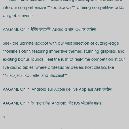
into our comprehensive **sportsbook**, offering competitive odds
on global events.
AAGAME Onlin गेमिंग प्लेटफ़ॉर्म: Android और iOS पर एक्सेस
Seek the ultimate jackpot with our vast selection of cutting-edge
**online slots**, featuring immersive themes, stunning graphics, and
exciting bonus rounds. Feel the rush of real-time competition at our
live casino tables, where professional dealers host classics like
**Blackjack, Roulette, and Baccarat**.
AAGAME Onlin: Android aur Apple ke liye App aur APK एक्सेस
AAGAME Onlin ऐप डाउनलोड: Android और iOS प्लेटफ़ॉर्म गाइड
<