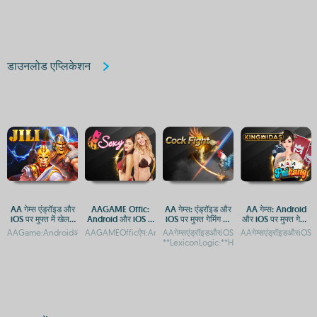
डाउनलोड एप्लिकेशन
AA गेम्स एंड्रॉइड और
AAGAME Offic:
AA गेम्स: एंड्रॉइड और
AA गेम्स: Android
iOS पर मुफ्त में खेलने
Android और iOS के
iOS पर मुफ्त गेमिंग का
और iOS पर मुफ्त गेमिंग
के लिए डाउनलोड करें
लिए ऐप डाउनलोड गाइड
आनंद
का आनंद
AAGame:AndroidऔरiOSपरमुफ्तगेमिंगऐपडाउनलोडकरें
AAGAMEOfficऐप:AndroidऔरAppleपरडाउनलोडकरेंAAGAMEOffic:
AAगेम्सएंड्रॉइडऔरiOSपरमुफ्तमेंडाउनलोडकरें-
AAगेम्सएंड्रॉइडऔरiOS
**LexiconLogic:**Hiddenwordsinyouract