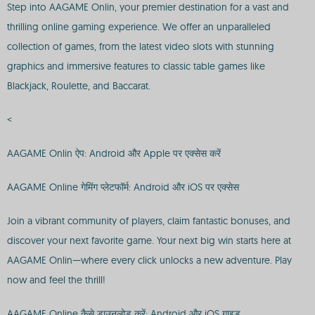
Step into AAGAME Onlin, your premier destination for a vast and
thrilling online gaming experience. We offer an unparalleled
collection of games, from the latest video slots with stunning
graphics and immersive features to classic table games like
Blackjack, Roulette, and Baccarat.
<
AAGAME Onlin ऐप: Android और Apple पर एक्सेस करें
AAGAME Online गेमिंग प्लेटफॉर्म: Android और iOS पर एक्सेस
Join a vibrant community of players, claim fantastic bonuses, and
discover your next favorite game. Your next big win starts here at
AAGAME Onlin—where every click unlocks a new adventure. Play
now and feel the thrill!
AAGAME Online कैसे डाउनलोड करें: Android और iOS गाइड