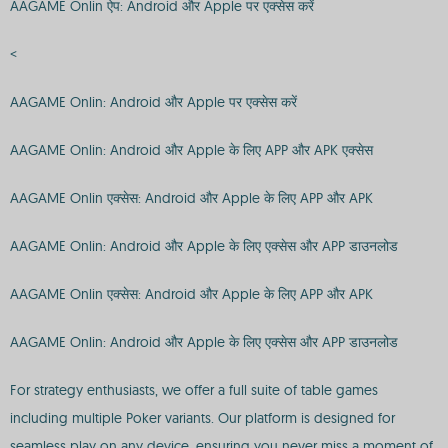
AAGAME Onlin ऐप: Android और Apple पर एक्सेस करें
<
AAGAME Onlin: Android और Apple पर एक्सेस करें
AAGAME Onlin: Android और Apple के लिए APP और APK एक्सेस
AAGAME Onlin एक्सेस: Android और Apple के लिए APP और APK
AAGAME Onlin: Android और Apple के लिए एक्सेस और APP डाउनलोड
AAGAME Onlin एक्सेस: Android और Apple के लिए APP और APK
AAGAME Onlin: Android और Apple के लिए एक्सेस और APP डाउनलोड
For strategy enthusiasts, we offer a full suite of table games
including multiple Poker variants. Our platform is designed for
seamless play on any device, ensuring you never miss a moment of