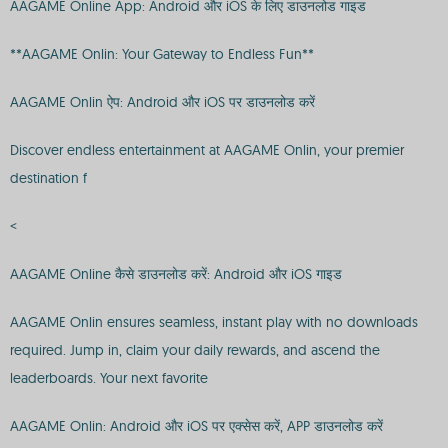
AAGAME Online App: Android और iOS के लिए डाउनलोड गाइड
**AAGAME Onlin: Your Gateway to Endless Fun**
AAGAME Onlin ऐप: Android और iOS पर डाउनलोड करें
Discover endless entertainment at AAGAME Onlin, your premier
destination f
<
AAGAME Online कैसे डाउनलोड करें: Android और iOS गाइड
AAGAME Onlin ensures seamless, instant play with no downloads
required. Jump in, claim your daily rewards, and ascend the
leaderboards. Your next favorite
AAGAME Onlin: Android और iOS पर एक्सेस करें, APP डाउनलोड करें