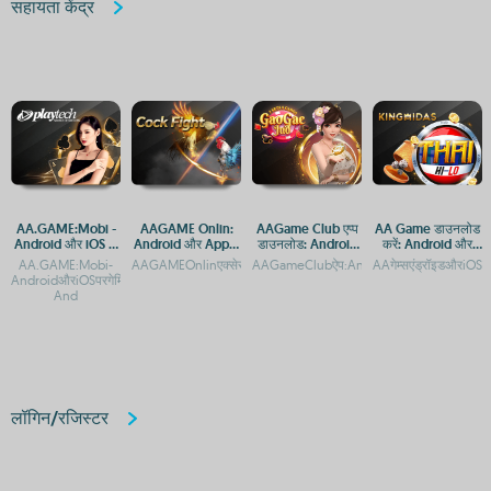
सहायता केंद्र
AA.GAME:Mobi -
AAGAME Onlin:
AAGame Club एप्प
AA Game डाउनलोड
Android और iOS के
Android और Apple
डाउनलोड: Android
करें: Android और
लिए ऐप डाउनलोड करें
प्लेटफ़ॉर्म पर एक्सेस और
और iOS प्लेटफ़ॉर्म
iOS के लिए मुफ्त गेमिंग
AA.GAME:Mobi-
AAGAMEOnlinएक्सेस:AndroidऔरAppleकेलिएAPPऔरAPKAAGAMEOnl
AAGameClubऐप:AndroidऔरiOSपरगेमिंगएक्स
AAगेम्सएंड्रॉइडऔरiOS
ऐप डाउनलोड गाइड
गाइड
ऐप
AndroidऔरiOSपरगेमिंगएप्सकाआसानएक्सेसAA.GAME:Mobiपरमोबाइलगेमिंगकाआनंदलें-
And
लॉगिन/रजिस्टर