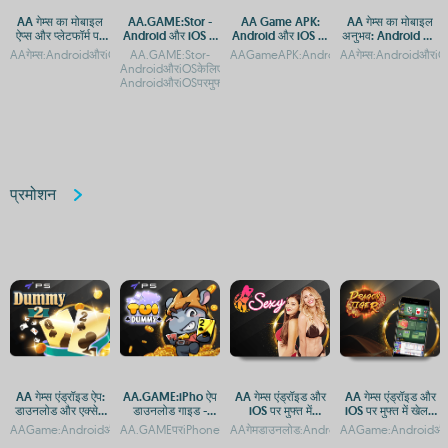
AA गेम्स का मोबाइल
AA.GAME:Stor -
AA Game APK:
AA गेम्स का मोबाइल
ऐप्स और प्लेटफॉर्म पर
Android और iOS के
Android और iOS पर
अनुभव: Android और
एक्सेस
लिए मुफ्त गेम डाउनलोड
डाउनलोड करें
iOS पर गेमिंग
AAगेम्स:AndroidऔरiOSपरमुफ्तगेमिंगकाआनंदAAगेम्स:AndroidऔरiOSपरमुफ्तगेमिंगकाआनंदAAगेम्सए
AA.GAME:Stor-
AAGameAPK:AndroidऔरiOSपरडाउनलोडऔरएक
AAगेम्स:AndroidऔरiO
AndroidऔरiOSकेलिएमुफ्तऐपडाउनलोडकरेंAA.GAME:Stor-
AndroidऔरiOSपरमुफ्तगेम्सडाउ
प्रमोशन
AA गेम्स एंड्रॉइड ऐप:
AA.GAME:iPho ऐप
AA गेम्स एंड्रॉइड और
AA गेम्स एंड्रॉइड और
डाउनलोड और एक्सेस
डाउनलोड गाइड -
iOS पर मुफ्त में
iOS पर मुफ्त में खेलने
गाइड
Android और iOS
डाउनलोड करें
के लिए डाउनलोड करें
AAGame:AndroidऔरiOSपरडाउनलोडऔरएक्सेसगाइडAAGame:AndroidऔरiOSपरडाउनलोडक
AA.GAMEपरiPhoneकेलिएAPPऔरAPKडाउनलोडकरेंAA.GAMEसेiPhone
AAगेमडाउनलोड:AndroidऔरiOSपरमुफ्तगेमिंगअन
AAGame:AndroidऔरiOS
प्लेटफ़ॉर्म