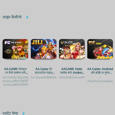
लाइव कैसीनो
AA.GAME मोबाइल
AA.Game ऐप
AAGAME Onlin
AA Game: Android
पर कैसे एक्सेस करें:
डाउनलोड गाइड:
एक्सेस करें: Android
और iOS पर मुफ्त
Android और iOS
Android और iOS
और Apple के लिए
डाउनलोड और एक्सेस
AA.GAME:Mobiपरमुफ्तमेंडाउनलोडकरें-
AA.Gameपरऐपडाउनलोडऔरगेमिंगअनुभव
AAGAMEOnlineएप्पडाउनलोड:AndroidऔरiOS
!-
गाइड
प्लेटफ़ॉर्म पर आसान
APP और APK
गाइड
AndroidऔरiOSकेलिएऐपएक्सेसAA.GAME:Mobi-
Akeyforlockeddoors%.
एक्सेस
AndroidऔरiOSकेलि
स्लॉट गेम्स