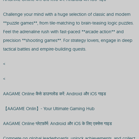
Challenge your mind with a huge selection of classic and modern
**puzzle games**, from tile-matching to brain-teasing logic puzzles.
Feel the adrenaline rush with fast-paced **arcade action** and
precision **shooting games**. For strategy lovers, engage in deep
tactical battles and empire-building quests.
<
<
AAGAME Online कैसे डाउनलोड करें: Android और iOS गाइड
【AAGAME Onlin】- Your Ultimate Gaming Hub
AAGAME Online प्लेटफ़ॉर्म: Android और iOS के लिए एक्सेस गाइड
Compete on global leaderboards, unlock achievements, and collect