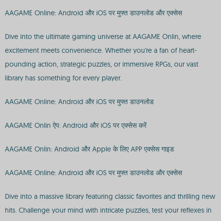
AAGAME Online: Android और iOS पर मुफ्त डाउनलोड और एक्सेस
Dive into the ultimate gaming universe at AAGAME Onlin, where
excitement meets convenience. Whether you're a fan of heart-
pounding action, strategic puzzles, or immersive RPGs, our vast
library has something for every player.
AAGAME Online: Android और iOS पर मुफ्त डाउनलोड
AAGAME Onlin ऐप: Android और iOS पर एक्सेस करें
AAGAME Onlin: Android और Apple के लिए APP एक्सेस गाइड
AAGAME Online: Android और iOS पर मुफ्त डाउनलोड और एक्सेस
Dive into a massive library featuring classic favorites and thrilling new
hits. Challenge your mind with intricate puzzles, test your reflexes in