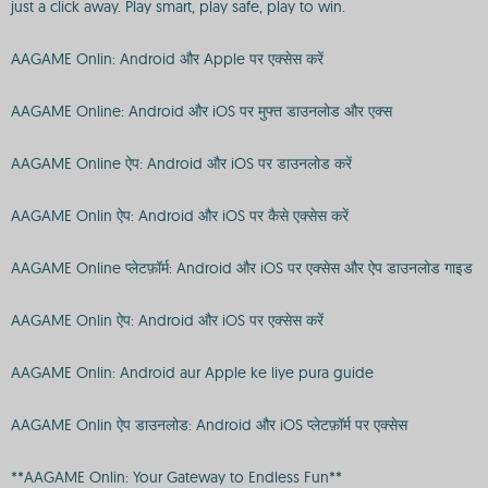
just a click away. Play smart, play safe, play to win.
AAGAME Onlin: Android और Apple पर एक्सेस करें
AAGAME Online: Android और iOS पर मुफ्त डाउनलोड और एक्स
AAGAME Online ऐप: Android और iOS पर डाउनलोड करें
AAGAME Onlin ऐप: Android और iOS पर कैसे एक्सेस करें
AAGAME Online प्लेटफ़ॉर्म: Android और iOS पर एक्सेस और ऐप डाउनलोड गाइड
AAGAME Onlin ऐप: Android और iOS पर एक्सेस करें
AAGAME Onlin: Android aur Apple ke liye pura guide
AAGAME Onlin ऐप डाउनलोड: Android और iOS प्लेटफ़ॉर्म पर एक्सेस
**AAGAME Onlin: Your Gateway to Endless Fun**