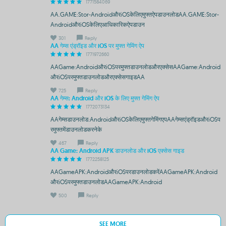
1771584069
AA.GAME:Stor-AndroidऔरiOSकेलिएमुफ्तऐपडाउनलोडAA.GAME:Stor-
AndroidऔरiOSकेलिएआधिकारिकऐपडाउन
301
Reply
AA गेम्स एंड्रॉइड और iOS पर मुफ्त गेमिंग ऐप
1771972660
AAGame:AndroidऔरiOSपरमुफ्तडाउनलोडऔरएक्सेसAAGame:Android
औरiOSपरमुफ्तडाउनलोडऔरएक्सेसगाइडAA
725
Reply
AA गेम्स: Android और iOS के लिए मुफ्त गेमिंग ऐप
1772073134
AAगेम्सडाउनलोड:AndroidऔरiOSकेलिएमुफ्तगेमिंगएपAAगेम्सएंड्रॉइडऔरiOSप
रमुफ्तमेंडाउनलोडकरनेके
467
Reply
AA Game: Android APK डाउनलोड और iOS एक्सेस गाइड
1772258125
AAGameAPK:AndroidऔरiOSपरडाउनलोडकरेंAAGameAPK:Android
औरiOSपरमुफ्तडाउनलोडAAGameAPK:Android
500
Reply
SEE MORE