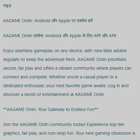
गाइड
AAGAME Onlin: Android और Apple पर एक्सेस करें
AAGAME Onlin एक्सेस: Android और Apple के लिए APP और APK
Enjoy seamless gameplay on any device, with new titles added
regularly to keep the adventure fresh. AAGAME Onlin prioritizes
secure, fair play and offers a vibrant community where players can
connect and compete. Whether you're a casual player or a
dedicated enthusiast, your next favorite game awaits. Log in and
discover a world of entertainment at AAGAME Onlin
**AAGAME Onlin: Your Gateway to Endless Fun**
Join the AAGAME Onlin community today! Experience top-tier
graphics, fair play, and non-stop fun. Your next gaming obsession is