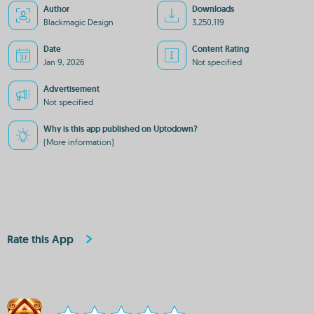
Author
Downloads
Blackmagic Design
3,250,119
Date
Content Rating
Jan 9, 2026
Not specified
Advertisement
Not specified
Why is this app published on Uptodown?
(More information)
Rate this App