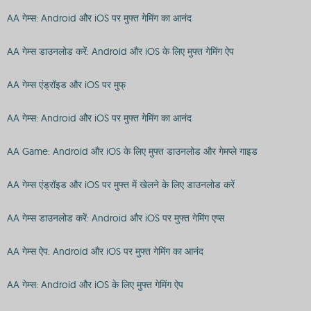
AA गेम्स: Android और iOS पर मुफ्त गेमिंग का आनंद
AA गेम्स डाउनलोड करें: Android और iOS के लिए मुफ्त गेमिंग ऐप
AA गेम्स एंड्रॉइड और iOS पर मुफ्
AA गेम्स: Android और iOS पर मुफ्त गेमिंग का आनंद
AA Game: Android और iOS के लिए मुफ्त डाउनलोड और गेमप्ले गाइड
AA गेम्स एंड्रॉइड और iOS पर मुफ्त में खेलने के लिए डाउनलोड करें
AA गेम्स डाउनलोड करें: Android और iOS पर मुफ्त गेमिंग एप्स
AA गेम्स ऐप: Android और iOS पर मुफ्त गेमिंग का आनंद
AA गेम्स: Android और iOS के लिए मुफ्त गेमिंग ऐप