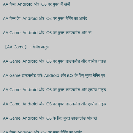
AA गेम्स: Android और iOS पर मुफ्त में खेलें
AA गेम्स ऐप: Android और iOS पर मुफ्त गेमिंग का आनंद
AA Game: Android और iOS पर मुफ्त डाउनलोड और प्ले
【AA Game】 - गेमिंग अनुभ
AA Game: Android और iOS पर मुफ्त डाउनलोड और एक्सेस गाइड
AA Game डाउनलोड करें: Android और iOS के लिए मुफ्त गेमिंग एप
AA Game: Android और iOS पर मुफ्त डाउनलोड और एक्सेस गाइड
AA Game: Android और iOS पर मुफ्त डाउनलोड और एक्सेस गाइड
AA Game: Android और iOS के लिए मुफ्त डाउनलोड और प्ले
AA गेम्स: Android और iOS पर मुफ्त गेमिंग का आनंद