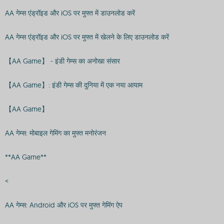
AA गेम्स एंड्रॉइड और iOS पर मुफ्त में डाउनलोड करें
AA गेम्स एंड्रॉइड और iOS पर मुफ्त में खेलने के लिए डाउनलोड करें
【AA Game】 - इंडी गेम्स का अनोखा संसार
【AA Game】: इंडी गेम्स की दुनिया में एक नया आयाम
【AA Game】
AA गेम्स: मोबाइल गेमिंग का मुफ्त मनोरंजन
**AA Game**
<
AA गेम्स: Android और iOS पर मुफ्त गेमिंग ऐप