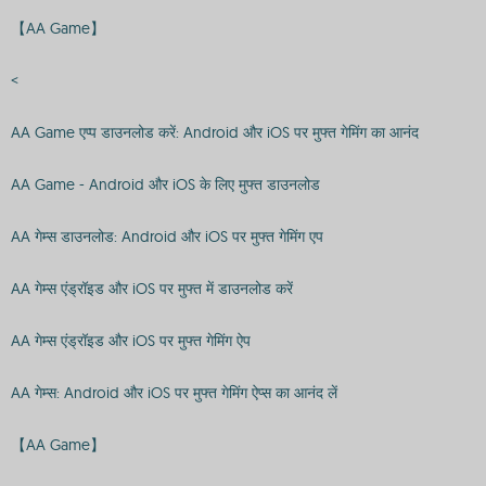
【AA Game】
<
AA Game एप्प डाउनलोड करें: Android और iOS पर मुफ्त गेमिंग का आनंद
AA Game - Android और iOS के लिए मुफ्त डाउनलोड
AA गेम्स डाउनलोड: Android और iOS पर मुफ्त गेमिंग एप
AA गेम्स एंड्रॉइड और iOS पर मुफ्त में डाउनलोड करें
AA गेम्स एंड्रॉइड और iOS पर मुफ्त गेमिंग ऐप
AA गेम्स: Android और iOS पर मुफ्त गेमिंग ऐप्स का आनंद लें
【AA Game】