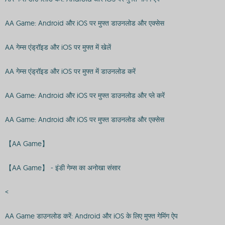
AA Game: Android और iOS पर मुफ्त डाउनलोड और एक्सेस
AA गेम्स एंड्रॉइड और iOS पर मुफ्त में खेलें
AA गेम्स एंड्रॉइड और iOS पर मुफ्त में डाउनलोड करें
AA Game: Android और iOS पर मुफ्त डाउनलोड और प्ले करें
AA Game: Android और iOS पर मुफ्त डाउनलोड और एक्सेस
【AA Game】
【AA Game】 - इंडी गेम्स का अनोखा संसार
<
AA Game डाउनलोड करें: Android और iOS के लिए मुफ्त गेमिंग ऐप