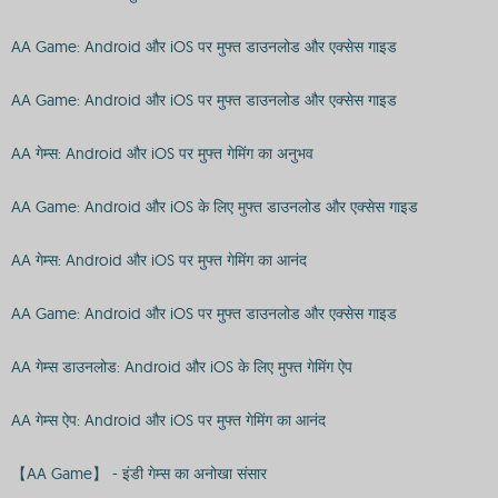
AA Game: Android और iOS पर मुफ्त डाउनलोड और एक्सेस गाइड
AA Game: Android और iOS पर मुफ्त डाउनलोड और एक्सेस गाइड
AA गेम्स: Android और iOS पर मुफ्त गेमिंग का अनुभव
AA Game: Android और iOS के लिए मुफ्त डाउनलोड और एक्सेस गाइड
AA गेम्स: Android और iOS पर मुफ्त गेमिंग का आनंद
AA Game: Android और iOS पर मुफ्त डाउनलोड और एक्सेस गाइड
AA गेम्स डाउनलोड: Android और iOS के लिए मुफ्त गेमिंग ऐप
AA गेम्स ऐप: Android और iOS पर मुफ्त गेमिंग का आनंद
【AA Game】 - इंडी गेम्स का अनोखा संसार