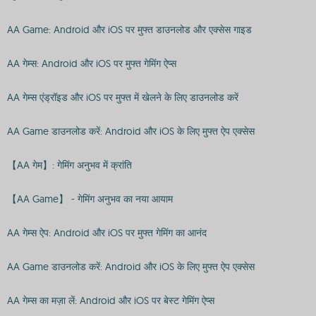
AA Game: Android और iOS पर मुफ्त डाउनलोड और एक्सेस गाइड
AA गेम्स: Android और iOS पर मुफ्त गेमिंग ऐप्स
AA गेम्स एंड्रॉइड और iOS पर मुफ्त में खेलने के लिए डाउनलोड करें
AA Game डाउनलोड करें: Android और iOS के लिए मुफ्त ऐप एक्सेस
【AA गेम】: गेमिंग अनुभव में क्रांति
【AA Game】 - गेमिंग अनुभव का नया आयाम
AA गेम्स ऐप: Android और iOS पर मुफ्त गेमिंग का आनंद
AA Game डाउनलोड करें: Android और iOS के लिए मुफ्त ऐप एक्सेस
AA गेम्स का मज़ा लें: Android और iOS पर बेस्ट गेमिंग ऐप्स