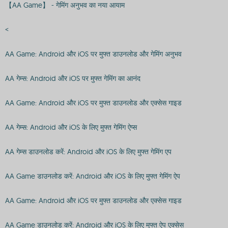
【AA Game】 - गेमिंग अनुभव का नया आयाम
<
AA Game: Android और iOS पर मुफ्त डाउनलोड और गेमिंग अनुभव
AA गेम्स: Android और iOS पर मुफ्त गेमिंग का आनंद
AA Game: Android और iOS पर मुफ्त डाउनलोड और एक्सेस गाइड
AA गेम्स: Android और iOS के लिए मुफ्त गेमिंग ऐप्स
AA गेम्स डाउनलोड करें: Android और iOS के लिए मुफ्त गेमिंग एप
AA Game डाउनलोड करें: Android और iOS के लिए मुफ्त गेमिंग ऐप
AA Game: Android और iOS पर मुफ्त डाउनलोड और एक्सेस गाइड
AA Game डाउनलोड करें: Android और iOS के लिए मुफ्त ऐप एक्सेस