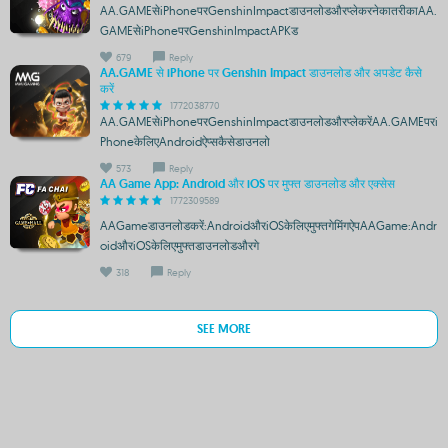
AA.GAMEसेiPhoneपरGenshinImpactडाउनलोडऔरप्लेकरनेकातरीकाAA.
GAMEसेiPhoneपरGenshinImpactAPKड
679
Reply
AA.GAME से iPhone पर Genshin Impact डाउनलोड और अपडेट कैसे
करें
1772038770
AA.GAMEसेiPhoneपरGenshinImpactडाउनलोडऔरप्लेकरेंAA.GAMEपरi
PhoneकेलिएAndroidऐप्सकैसेडाउनलो
573
Reply
AA Game App: Android और iOS पर मुफ्त डाउनलोड और एक्सेस
1772309589
AAGameडाउनलोडकरें:AndroidऔरiOSकेलिएमुफ्तगेमिंगऐपAAGame:Andr
oidऔरiOSकेलिएमुफ्तडाउनलोडऔरगे
318
Reply
SEE MORE