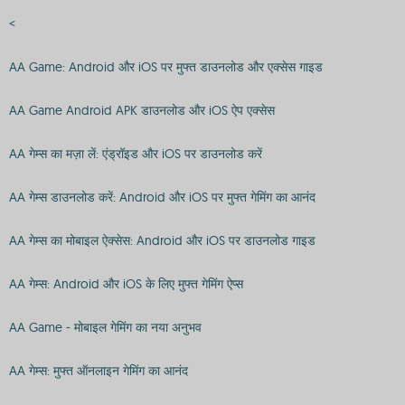
<
AA Game: Android और iOS पर मुफ्त डाउनलोड और एक्सेस गाइड
AA Game Android APK डाउनलोड और iOS ऐप एक्सेस
AA गेम्स का मज़ा लें: एंड्रॉइड और iOS पर डाउनलोड करें
AA गेम्स डाउनलोड करें: Android और iOS पर मुफ्त गेमिंग का आनंद
AA गेम्स का मोबाइल ऐक्सेस: Android और iOS पर डाउनलोड गाइड
AA गेम्स: Android और iOS के लिए मुफ्त गेमिंग ऐप्स
AA Game - मोबाइल गेमिंग का नया अनुभव
AA गेम्स: मुफ्त ऑनलाइन गेमिंग का आनंद