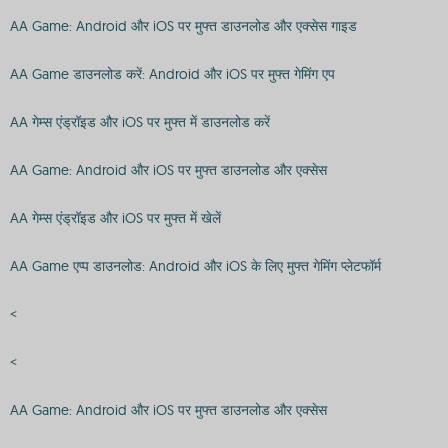
AA Game: Android और iOS पर मुफ्त डाउनलोड और एक्सेस गाइड
AA Game डाउनलोड करें: Android और iOS पर मुफ्त गेमिंग एप
AA गेम्स एंड्रॉइड और iOS पर मुफ्त में डाउनलोड करें
AA Game: Android और iOS पर मुफ्त डाउनलोड और एक्सेस
AA गेम्स एंड्रॉइड और iOS पर मुफ्त में खेलें
AA Game एप्प डाउनलोड: Android और iOS के लिए मुफ्त गेमिंग प्लेटफॉर्म
<
<
AA Game: Android और iOS पर मुफ्त डाउनलोड और एक्सेस