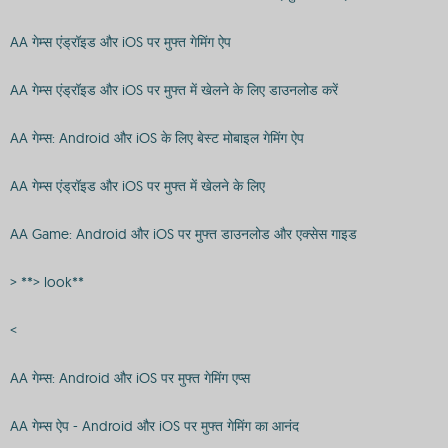
AA गेम्स एंड्रॉइड और iOS पर मुफ्त गेमिंग ऐप
AA गेम्स एंड्रॉइड और iOS पर मुफ्त में खेलने के लिए डाउनलोड करें
AA गेम्स: Android और iOS के लिए बेस्ट मोबाइल गेमिंग ऐप
AA गेम्स एंड्रॉइड और iOS पर मुफ्त में खेलने के लिए
AA Game: Android और iOS पर मुफ्त डाउनलोड और एक्सेस गाइड
> **> look**
<
AA गेम्स: Android और iOS पर मुफ्त गेमिंग एप्स
AA गेम्स ऐप - Android और iOS पर मुफ्त गेमिंग का आनंद