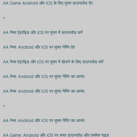
AA Game Android और iOS के लिए मुफ्त डाउनलोड ऐप
<
AA गेम्स एंड्रॉइड और iOS पर मुफ्त में डाउनलोड करें
AA गेम्स: Android और iOS पर मुफ्त गेमिंग ऐप
AA गेम्स एंड्रॉइड और iOS पर मुफ्त में खेलने के लिए डाउनलोड करें
AA गेम्स: Android और iOS पर मुफ्त गेमिंग का आनंद
AA गेम्स: Android और iOS पर मुफ्त गेमिंग का आनंद
<
AA गेम्स: Android और iOS पर मुफ्त गेमिंग का आनंद
AA Game: Android और iOS पर मुफ्त डाउनलोड और एक्सेस गाइड