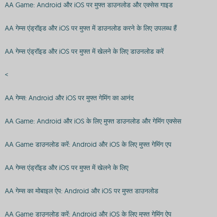
AA Game: Android और iOS पर मुफ्त डाउनलोड और एक्सेस गाइड
AA गेम्स एंड्रॉइड और iOS पर मुफ्त में डाउनलोड करने के लिए उपलब्ध हैं
AA गेम्स एंड्रॉइड और iOS पर मुफ्त में खेलने के लिए डाउनलोड करें
<
AA गेम्स: Android और iOS पर मुफ्त गेमिंग का आनंद
AA Game: Android और iOS के लिए मुफ्त डाउनलोड और गेमिंग एक्सेस
AA Game डाउनलोड करें: Android और iOS के लिए मुफ्त गेमिंग एप
AA गेम्स एंड्रॉइड और iOS पर मुफ्त में खेलने के लिए
AA गेम्स का मोबाइल ऐप: Android और iOS पर मुफ्त डाउनलोड
AA Game डाउनलोड करें: Android और iOS के लिए मुफ्त गेमिंग ऐप