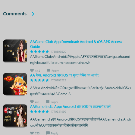
Comments
AAGame Club App Download: Android & iOS APK Access
Guide
1768509220
AAGameClub:AndroidऔरAppleAPPडाउनलोडगाइडNavigatehaunti
nglybeautifulbioluminescentruins,wh
442
Reply
AA गेम्स: Android और iOS पर मुफ्त गेमिंग का आनंद
1768702522
AAगेम्स:AndroidऔरiOSपरमुफ्तगेमिंगकाआनंदAAगेम्सऐप:AndroidऔरiOSपर
मुफ्तगेमिंगकाआनंदAAGame:A
491
Reply
AAGame India App: Android और iOS पर डाउनलोड करें
1770341499
AAGameIndiaऐप:AndroidऔरiOSपरडाउनलोडकरेंAAGameIndia:Andr
oidऔरiOSपरडाउनलोडकरेंऔरऑनलाइनगेमि
735
Reply