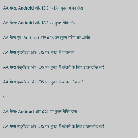
AA गेम्स: Android और iOS के लिए मुफ्त गेमिंग ऐप्स
AA गेम्स: Android और iOS पर मुफ्त गेमिंग ऐप
AA गेम्स ऐप: Android और iOS पर मुफ्त गेमिंग का आनंद
AA गेम्स एंड्रॉइड और iOS पर मुफ्त में डाउनलो
AA गेम्स एंड्रॉइड और iOS पर मुफ्त में खेलने के लिए डाउनलोड करें
AA गेम्स एंड्रॉइड और iOS पर मुफ्त में डाउनलोड करें
<
AA गेम्स: Android और iOS पर मुफ्त गेमिंग एप्स
AA गेम्स एंड्रॉइड और iOS पर मुफ्त में खेलने के लिए डाउनलोड करें