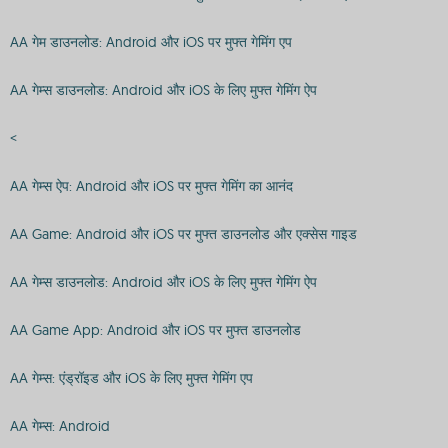
AA गेम डाउनलोड: Android और iOS पर मुफ्त गेमिंग एप
AA गेम्स डाउनलोड: Android और iOS के लिए मुफ्त गेमिंग ऐप
<
AA गेम्स ऐप: Android और iOS पर मुफ्त गेमिंग का आनंद
AA Game: Android और iOS पर मुफ्त डाउनलोड और एक्सेस गाइड
AA गेम्स डाउनलोड: Android और iOS के लिए मुफ्त गेमिंग ऐप
AA Game App: Android और iOS पर मुफ्त डाउनलोड
AA गेम्स: एंड्रॉइड और iOS के लिए मुफ्त गेमिंग एप
AA गेम्स: Android