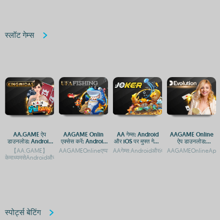
स्लॉट गेम्स
AA.GAME ऐप
AAGAME Onlin
AA गेम्स: Android
AAGAME Online
डाउनलोड: Android
एक्सेस करें: Android
और iOS पर मुफ्त गेमिंग
ऐप डाउनलोड:
और iOS प्लेटफ़ॉर्म पर
और Apple के लिए
ऐप्स
Android और iOS
【AA.GAME】
AAGAMEOnlineएप्पडाउनलोड:AndroidऔरiOSप्लेटफ़ॉर्मगाइडAAGA
AAगेम्स:AndroidऔरiOSकेलिएमुफ्तगेमिंगऐपAA
AAGAMEOnlineApp:A
गेमिंग एक्सेस
APP और APK
प्लेटफ़ॉर्म गाइड
केमाध्यमसेAndroidऔरiOSडिवाइसपरगेमएक्सेसकरेंAA.GAMEऐपडाउनलोड:AndroidऔरiOSप्लेटफ़
स्पोर्ट्स बेटिंग