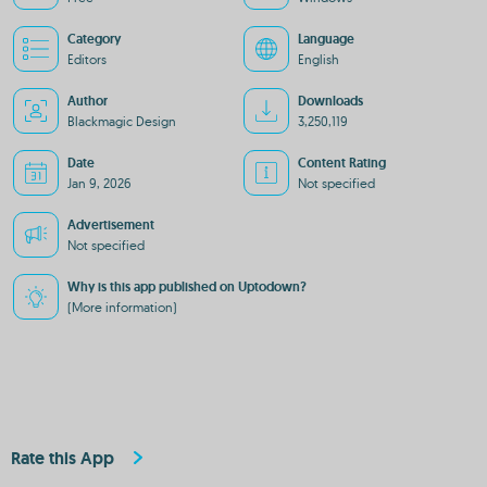
Category
Language
Editors
English
Author
Downloads
Blackmagic Design
3,250,119
Date
Content Rating
Jan 9, 2026
Not specified
Advertisement
Not specified
Why is this app published on Uptodown?
(More information)
Rate this App