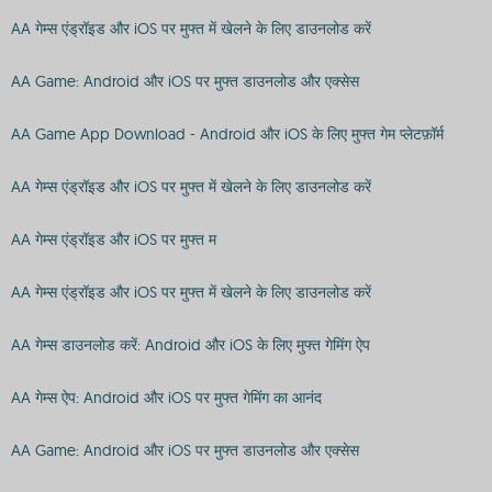
AA गेम्स एंड्रॉइड और iOS पर मुफ्त में खेलने के लिए डाउनलोड करें
AA Game: Android और iOS पर मुफ्त डाउनलोड और एक्सेस
AA Game App Download - Android और iOS के लिए मुफ्त गेम प्लेटफ़ॉर्म
AA गेम्स एंड्रॉइड और iOS पर मुफ्त में खेलने के लिए डाउनलोड करें
AA गेम्स एंड्रॉइड और iOS पर मुफ्त म
AA गेम्स एंड्रॉइड और iOS पर मुफ्त में खेलने के लिए डाउनलोड करें
AA गेम्स डाउनलोड करें: Android और iOS के लिए मुफ्त गेमिंग ऐप
AA गेम्स ऐप: Android और iOS पर मुफ्त गेमिंग का आनंद
AA Game: Android और iOS पर मुफ्त डाउनलोड और एक्सेस